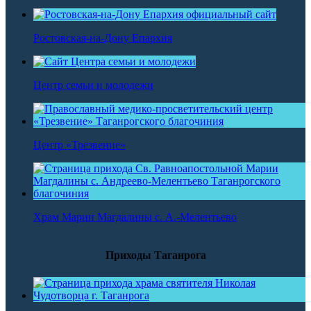
Ростовская-на-Дону Епархия
Центр семьи и молодежи
Центр «Трезвение»
Храм Марии Магдалины с. А.-Мелентьево
Приходы Таганрога