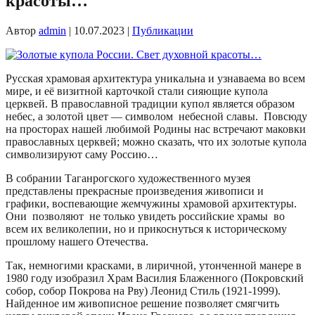
красоты…
Автор
admin
|
10.07.2023
|
Публикации
Русская храмовая архитектура уникальна и узнаваема во всем
мире, и её визитной карточкой стали сияющие купола
церквей. В православной традиции купол является образом
небес, а золотой цвет — символом небесной славы. Повсюду
на просторах нашей любимой Родины нас встречают маковки
православных церквей; можно сказать, что их золотые купола
символизируют саму Россию…
В собрании Таганрогского художественного музея
представлены прекрасные произведения живописи и
графики, воспевающие жемчужины храмовой архитектуры.
Они позволяют не только увидеть российские храмы во
всем их великолепии, но и прикоснуться к историческому
прошлому нашего Отечества.
Так, немногими красками, в лиричной, утонченной манере в
1980 году изобразил Храм Василия Блаженного (Покровский
собор, собор Покрова на Рву) Леонид Стиль (1921-1999).
Найденное им живописное решение позволяет смягчить