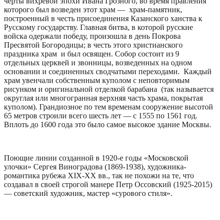
черты вихревой эпохи Ивана Грозного, во время правления
которого был возведен этот храм — храм-памятник,
построенный в честь присоединения Казанского ханства к
Русскому государству. Главная битва, в которой русские
войска одержали победу, произошла в день Покрова
Пресвятой Богородицы; в честь этого христианского
праздника храм и был освящен. Собор состоит из 9
отдельных церквей и звонницы, возведенных на одном
основании и соединенных сводчатыми переходами. Каждый
храм увенчали собственным куполом с неповторимым
рисунком и оригинальной отделкой барабана (так называется
округлая или многогранная верхняя часть храма, покрытая
куполом). Грандиозное по тем временам сооружение высотой
65 метров строили всего шесть лет — с 1555 по 1561 год.
Вплоть до 1600 года это было самое высокое здание Москвы.
Поющие линии созданной в 1920-е годы «Московской
улочки» Сергея Виноградова (1869-1938), художника-
романтика рубежа XIX-ХХ вв., так не похожи на те, что
создавал в своей строгой манере Петр Оссовский (1925-2015)
— советский художник, мастер «сурового стиля».