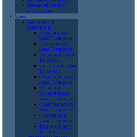
Взаимодействие с
казачеством
Храмы
Таганрогское
благочиние
Всехсвятский
храм Таганрога
Георгиевский
храм Таганрога
Ильинский храм
Таганрога
Никольский храм
Таганрога
Одигитриевский
храм Таганрога
Рождество-
Богородицкий
храм Таганрога
Серафимовский
храм Таганрога
Сергиевский
храм Таганрога
Троицкий храм
Таганрога