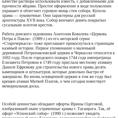
качестве раствора использовали известь, с добавленными для
прочности яйцами. Простое оформление в виде полуколонн
украшает и облегчает суровую мощь стен собора. Купола
храма — луковичные. Они характерны для русской
архитектуры XVII века. Собор венчают девять покрытых
сусальным золотом крестов.
Работа донского художника Анатолия Ковалева «Церковь
Петра и Павла» (1989 г.) из его авторской серии
«Старочеркасск» тоже приглашает прикоснуться к страницам
казачьей истории. Первое упоминание о маленькой
деревянной Петропавловской церкви в Черкасске относится к
1692 году. После городского пожара 1744 года императрица
Елизавета Петровна в 1749 году прислала местному атаману
Даниле Ефремову для строительства нового храма десять
каменщиков и штукатуров, которые довольно быстро её
завершили. Во вновь освященной церкви в том же году был
крещен атаман Матвей Платов, о чем сегодня повествует
мемориальная доска.
Особой ценностью обладают офорты Ирины Одеговой,
изобразившей ныне утраченные храмы г. Таганрога. Так, её
офорт «Успенский собор» (1990 г.) позволяет увидеть