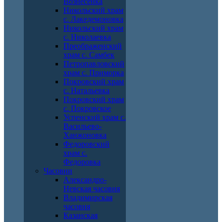
Вознесенка
Никольский храм
с. Лакедемоновка
Никольский храм
с. Николаевка
Преображенский
храм с. Самбек
Петропавловский
храм с. Приморка
Покровский храм
с. Натальевка
Покровский храм
с. Покровское
Успенский храм с.
Васильево-
Ханжоновка
Федоровский
храм с.
Федоровка
Часовни
Александро-
Невская часовня
Владимирская
часовня
Казанская