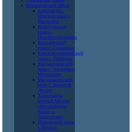
Утраченные храмы
Неклиновский район
Александро-
Невский храм с.
Вареновка
Вознесенский
храм с.
Новобессергеневка
Всехсвятский
храм с. Синявское
Крестовоздвиженский
храм с. Троицкое
Магдалининский
храм с. Андреево-
Мелентьево
Магдалининский
храм с. Красный
Десант
Храм иконы
Божией Матери
«Неупиваемая
Чаша» х.
Дарагановка
Никольский храм
с. Весело-