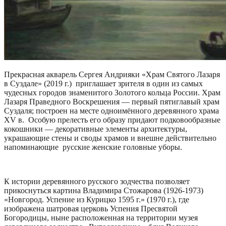
Прекрасная акварель Сергея Андрияки «Храм Святого Лазаря
в Суздале» (2019 г.) приглашает зрителя в один из самых
чудесных городов знаменитого Золотого кольца России. Храм
Лазаря Праведного Воскрешения — первый пятиглавый храм
Суздаля; построен на месте одноимённого деревянного храма
XV в. Особую прелесть его образу придают подковообразные
кокошники — декоративные элементы архитектуры,
украшающие стены и своды храмов и внешне действительно
напоминающие русские женские головные уборы.
К истории деревянного русского зодчества позволяет
прикоснуться картина Владимира Стожарова (1926-1973)
«Новгород. Успение из Курицко 1595 г.» (1970 г.), где
изображена шатровая церковь Успения Пресвятой
Богородицы, ныне расположенная на территории музея