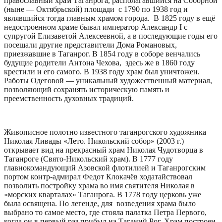
православный храм Таганрога, располагавшийся на Соборной
(ныне — Октябрьской) площади с 1790 по 1938 год и
являвшийся тогда главным храмом города. В 1825 году в ещё
недостроенном храме бывал император Александр I с
супругой Елизаветой Алексеевной, а в последующие годы его
посещали другие представители Дома Романовых,
приезжавшие в Таганрог. В 1854 году в соборе венчались
будущие родители Антона Чехова, здесь же в 1860 году
крестили и его самого. В 1938 году храм был уничтожен.
Работы Одеговой — уникальный художественный материал,
позволяющий сохранять историческую память и
преемственность духовных традиций.
Живописное полотно известного таганрогского художника
Николая Ливады «Лето. Никольский собор» (2003 г.)
открывает вид на прекрасный храм Николая Чудотворца в
Таганроге (Свято-Никольский храм). В 1777 году
главнокомандующий Азовской флотилией и Таганрогским
портом контр-адмирал Федот Клокачёв ходатайствовал
позволить постройку храма во имя святителя Николая в
«морских кварталах» Таганрога. В 1778 году церковь уже
была освящена. По легенде, для возведения храма было
выбрано то самое место, где стояла палатка Петра Первого,
когда он в первый раз прибыл на Таганий Рог. Храм построен