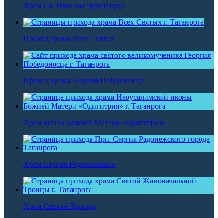
Храм Св. Николая Чудотворца
Приход храма Всех Святых
Приход храма Георгия Победоносца
Храм иконы Божией Матери «Одигитрия»
Храм Сергия Радонежского
Храм Святой Троицы