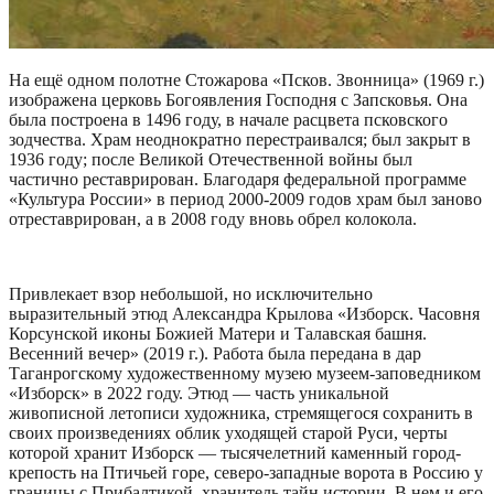
На ещё одном полотне Стожарова «Псков. Звонница» (1969 г.)
изображена церковь Богоявления Господня с Запсковья. Она
была построена в 1496 году, в начале расцвета псковского
зодчества. Храм неоднократно перестраивался; был закрыт в
1936 году; после Великой Отечественной войны был
частично реставрирован. Благодаря федеральной программе
«Культура России» в период 2000-2009 годов храм был заново
отреставрирован, а в 2008 году вновь обрел колокола.
Привлекает взор небольшой, но исключительно
выразительный этюд Александра Крылова «Изборск. Часовня
Корсунской иконы Божией Матери и Талавская башня.
Весенний вечер» (2019 г.). Работа была передана в дар
Таганрогскому художественному музею музеем-заповедником
«Изборск» в 2022 году. Этюд — часть уникальной
живописной летописи художника, стремящегося сохранить в
своих произведениях облик уходящей старой Руси, черты
которой хранит Изборск — тысячелетний каменный город-
крепость на Птичьей горе, северо-западные ворота в Россию у
границы с Прибалтикой, хранитель тайн истории. В нем и его