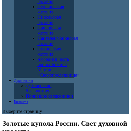
часовня
Георгиевская
часовня
Никольская
часовня
Павловская
часовня
Пантелеимоновская
часовня
Покровская
часовня
Часовня в честь
иконы Божией
Матери
«Скоропослушница»
Духовенство
Духовенство
благочиния
Почившие священники
Контакты
Выберите страницу
Золотые купола России. Свет духовной