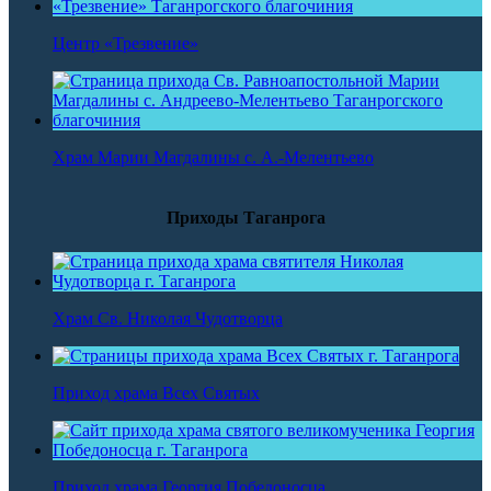
Центр «Трезвение»
Храм Марии Магдалины с. А.-Мелентьево
Приходы Таганрога
Храм Св. Николая Чудотворца
Приход храма Всех Святых
Приход храма Георгия Победоносца