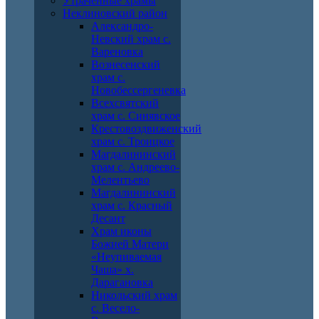
Утраченные храмы
Неклиновский район
Александро-
Невский храм с.
Вареновка
Вознесенский
храм с.
Новобессергеневка
Всехсвятский
храм с. Синявское
Крестовоздвиженский
храм с. Троицкое
Магдалининский
храм с. Андреево-
Мелентьево
Магдалининский
храм с. Красный
Десант
Храм иконы
Божией Матери
«Неупиваемая
Чаша» х.
Дарагановка
Никольский храм
с. Весело-