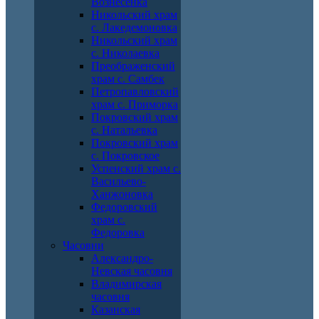
Вознесенка
Никольский храм
с. Лакедемоновка
Никольский храм
с. Николаевка
Преображенский
храм с. Самбек
Петропавловский
храм с. Приморка
Покровский храм
с. Натальевка
Покровский храм
с. Покровское
Успенский храм с.
Васильево-
Ханжоновка
Федоровский
храм с.
Федоровка
Часовни
Александро-
Невская часовня
Владимирская
часовня
Казанская