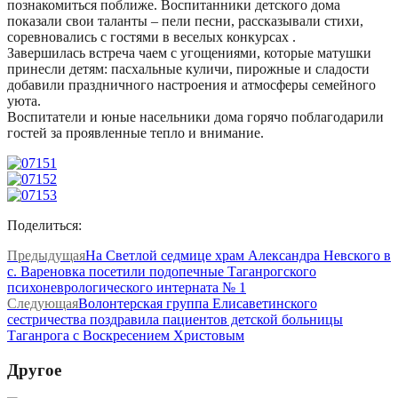
познакомиться поближе. Воспитанники детского дома
показали свои таланты – пели песни, рассказывали стихи,
соревновались с гостями в веселых конкурсах .
Завершилась встреча чаем с угощениями, которые матушки
принесли детям: пасхальные куличи, пирожные и сладости
добавили праздничного настроения и атмосферы семейного
уюта.
Воспитатели и юные насельники дома горячо поблагодарили
гостей за проявленные тепло и внимание.
Поделиться:
Предыдущая
На Светлой седмице храм Александра Невского в
с. Вареновка посетили подопечные Таганрогского
психоневрологического интерната № 1
Следующая
Волонтерская группа Елисаветинского
сестричества поздравила пациентов детской больницы
Таганрога с Воскресением Христовым
Другое