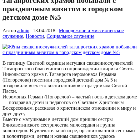
таганрогских храмов побывали с
праздничным визитом в городском
детском доме №5
Автор
admin
|
13.04.2018
|
Молодежное и миссионерское
служение
,
Новости
,
Социальное служение
В пятницу Светлой седмицы матушки священнослужителей
Таганрогского благочиния в сопровождении клирика Свято-
Никольского храма г. Таганрога иеромонаха Германа
(Погорелова) посетили городской детский дом № 5 и
поздравили всех его воспитанников с праздником Святой
Пасхи.
Иеромонах Герман (Погорелов) – частый гость в детском доме
— поздравил детей и педагогов со Светлым Христовым
Воскресеньем, рассказал о христианском отношении к миру и
друг другу.
Вместе с матушками в детский дом пришли сестры
Елисаветинского сестричества милосердия и группа
волонтеров. В увлекательной игре, организованной сестрами
и волонтерами, детям и женам священников удалось