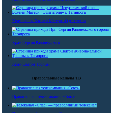
Храм иконы Божией Матери «Одигитрия»
Храм Сергия Радонежского
Храм Святой Троицы
Православные каналы ТВ
Православная телекомпания «Союз»