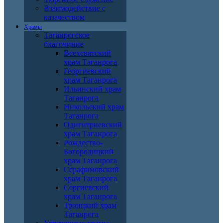
Взаимодействие с
казачеством
Храмы
Таганрогское
благочиние
Всехсвятский
храм Таганрога
Георгиевский
храм Таганрога
Ильинский храм
Таганрога
Никольский храм
Таганрога
Одигитриевский
храм Таганрога
Рождество-
Богородицкий
храм Таганрога
Серафимовский
храм Таганрога
Сергиевский
храм Таганрога
Троицкий храм
Таганрога