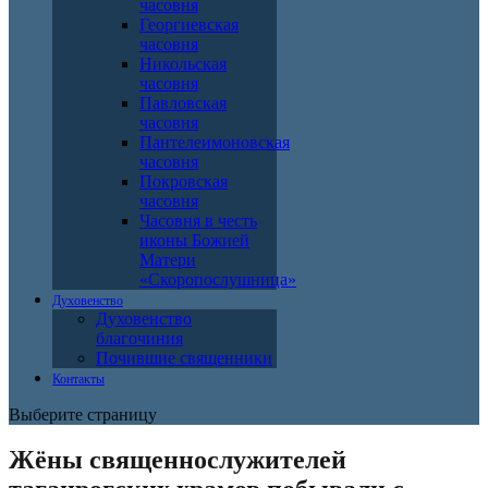
часовня
Георгиевская
часовня
Никольская
часовня
Павловская
часовня
Пантелеимоновская
часовня
Покровская
часовня
Часовня в честь
иконы Божией
Матери
«Скоропослушница»
Духовенство
Духовенство
благочиния
Почившие священники
Контакты
Выберите страницу
Жёны священнослужителей