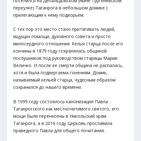
поселился на Депальдовском (ныне Тургеневском
переулке) Таганрога в небольшом домике с
прилегающим к нему подворьем.
С тех пор это место стало притягивать людей,
ищущих помощи, духовного совета и просто
милосердного отношения. Келья старца после его
кончины в 1879 году сохранялась общиной
послушников под руководством старицы Марии
Величко. И после ее смерти община не распалась,
хотя и была подвергаема гонениям. Домик,
называемый кельей старца, чудесным образом
сохранился до нашего времени.
В 1999 году состоялось канонизация Павла
Таганрогского как местночитимого святого, его
мощи были перенесены в Никольский храм
Таганрога, а в 2016 году Церковь прославила
праведного Павла для общего почитания.