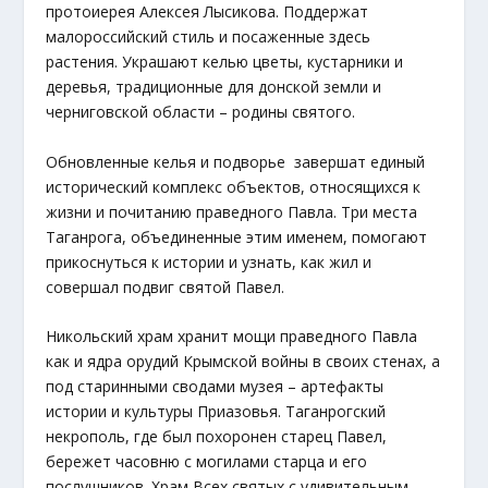
протоиерея Алексея Лысикова. Поддержат
малороссийский стиль и посаженные здесь
растения. Украшают келью цветы, кустарники и
деревья, традиционные для донской земли и
черниговской области – родины святого.
Обновленные келья и подворье завершат единый
исторический комплекс объектов, относящихся к
жизни и почитанию праведного Павла. Три места
Таганрога, объединенные этим именем, помогают
прикоснуться к истории и узнать, как жил и
совершал подвиг святой Павел.
Никольский храм хранит мощи праведного Павла
как и ядра орудий Крымской войны в своих стенах, а
под старинными сводами музея – артефакты
истории и культуры Приазовья. Таганрогский
некрополь, где был похоронен старец Павел,
бережет часовню с могилами старца и его
послушников. Храм Всех святых с удивительным