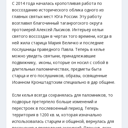
С 2014 года началась кропотливая работа по
воссозданию исторического облика одного из
главных святых мест Юга России. Эту работу
возглавил благочинный таганрогского округа
протоиерей Алексей Лысиков. Интерьер кельи
святого воссоздан в чертах того времени, когда в
ней жила старица Мария Величко и последние
послушницы праведного Павла. Теперь в келье
можно увидеть святыни, принадлежавшие
подвижнику, иконы, которые он носил с собой в
длительных паломничествах, предметы быта
старца и его послушников, образы, освященные
Иоанном Кронштадтским специально в дар общине.
Если келья всегда сохранялась для паломников, то
подворье претерпело больше изменений и
перестроек в послевоенный период. Теперь
территория в 1200 кв. м, которая изначально
использовалась старцем и общиной, вернулась для
посещения и проведения экскурсий. Площадь всех