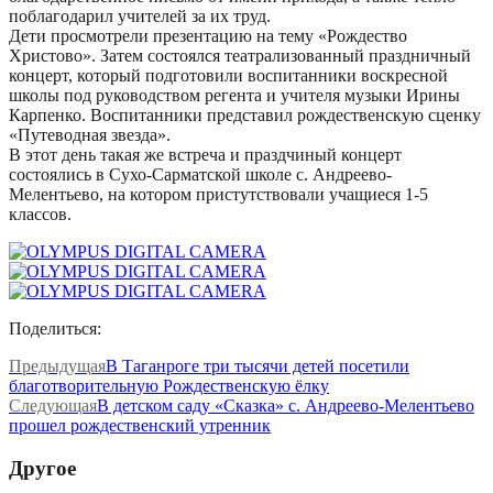
поблагодарил учителей за их труд.
Дети просмотрели презентацию на тему «Рождество
Христово». Затем состоялся театрализованный праздничный
концерт, который подготовили воспитанники воскресной
школы под руководством регента и учителя музыки Ирины
Карпенко. Воспитанники представил рождественскую сценку
«Путеводная звезда».
В этот день такая же встреча и праздчиный концерт
состоялись в Сухо-Сарматской школе c. Андреево-
Мелентьево, на котором пристутствовали учащиеся 1-5
классов.
Поделиться:
Предыдущая
В Таганроге три тысячи детей посетили
благотворительную Рождественскую ёлку
Следующая
В детском саду «Сказка» с. Андреево-Мелентьево
прошел рождественский утренник
Другое