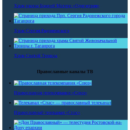
Храм иконы Божией Матери «Одигитрия»
Храм Сергия Радонежского
Храм Святой Троицы
Православные каналы ТВ
Православная телекомпания «Союз»
Православный телеканал «Спас»