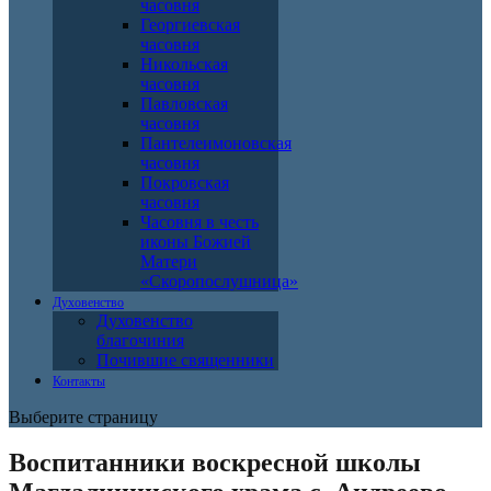
часовня
Георгиевская
часовня
Никольская
часовня
Павловская
часовня
Пантелеимоновская
часовня
Покровская
часовня
Часовня в честь
иконы Божией
Матери
«Скоропослушница»
Духовенство
Духовенство
благочиния
Почившие священники
Контакты
Выберите страницу
Воспитанники воскресной школы