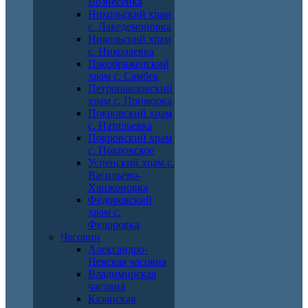
Вознесенка
Никольский храм
с. Лакедемоновка
Никольский храм
с. Николаевка
Преображенский
храм с. Самбек
Петропавловский
храм с. Приморка
Покровский храм
с. Натальевка
Покровский храм
с. Покровское
Успенский храм с.
Васильево-
Ханжоновка
Федоровский
храм с.
Федоровка
Часовни
Александро-
Невская часовня
Владимирская
часовня
Казанская