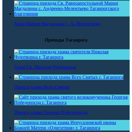
Храм Марии Магдалины с. А.-Мелентьево
Приходы Таганрога
Храм Св. Николая Чудотворца
Приход храма Всех Святых
Приход храма Георгия Победоносца