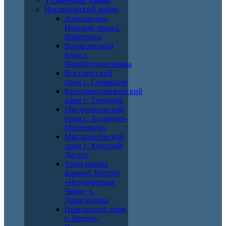
Утраченные храмы
Неклиновский район
Александро-
Невский храм с.
Вареновка
Вознесенский
храм с.
Новобессергеневка
Всехсвятский
храм с. Синявское
Крестовоздвиженский
храм с. Троицкое
Магдалининский
храм с. Андреево-
Мелентьево
Магдалининский
храм с. Красный
Десант
Храм иконы
Божией Матери
«Неупиваемая
Чаша» х.
Дарагановка
Никольский храм
с. Весело-