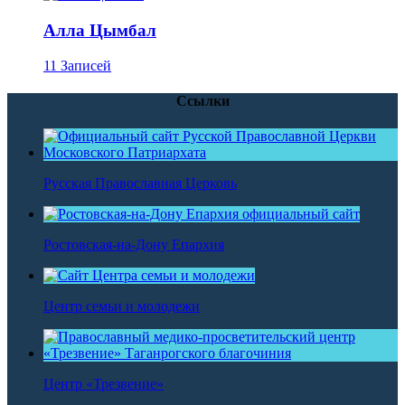
Алла Цымбал
11 Записей
Ссылки
Русская Православная Церковь
Ростовская-на-Дону Епархия
Центр семьи и молодежи
Центр «Трезвение»