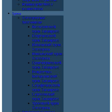
Взаимодействие с
казачеством
Храмы
Таганрогское
благочиние
Всехсвятский
храм Таганрога
Георгиевский
храм Таганрога
Ильинский храм
Таганрога
Никольский храм
Таганрога
Одигитриевский
храм Таганрога
Рождество-
Богородицкий
храм Таганрога
Серафимовский
храм Таганрога
Сергиевский
храм Таганрога
Троицкий храм
Таганрога