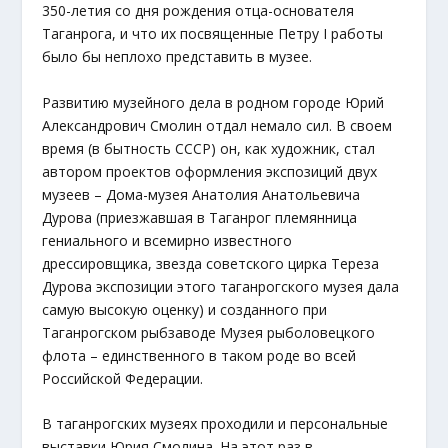
350-летия со дня рождения отца-основателя
Таганрога, и что их посвященные Петру I работы
было бы неплохо представить в музее.
Развитию музейного дела в родном городе Юрий
Александрович Смолин отдал немало сил. В своем
время (в бытность СССР) он, как художник, стал
автором проектов оформления экспозиций двух
музеев – Дома-музея Анатолия Анатольевича
Дурова (приезжавшая в Таганрог племянница
гениального и всемирно известного
дрессировщика, звезда советского цирка Тереза
Дурова экспозиции этого таганрогского музея дала
самую высокую оценку) и созданного при
Таганрогском рыбзаводе Музея рыболовецкого
флота – единственного в таком роде во всей
Российской Федерации.
В таганрогских музеях проходили и персональные
выставки Юрия Смолина. На этот раз в