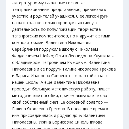
литературно-музыкальные гостиные,
театрализованные представления, привлекая к
участию и родителей учащихся. С её легкой руки
наша школа не только проводит активную
деятельность по популяризации творчества
таганрогских композиторов, но и дружит с этими
композиторами. Валентина Николаевна
Серебрянная подружила школу с Николаем
Фаддеевичем Шейко; Ольга Леонидовна Клушина –
с Владимиром Петровичем Рыжовым. Валентина
Николаевна и её подруги Галина Яковлевна Грекова
и Лариса Ивановна Савченко – «золотой запас»
нашей школы. А еще Валентина Николаевна
проводит большую методическую работу, пишет
методические пособия, причем выпускает их за
свой собственный счет. Её основной соавтор —
Галина Яковлевна Грекова. В последнее время к
ним присоединилась и родная дочь Валентины
Николаевны, Ирина Борисовна Синельникова,
преподаватель фортепиано школы искусств