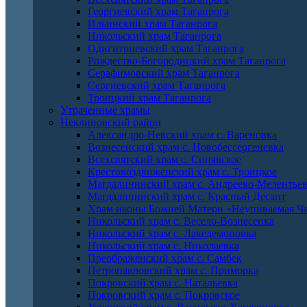
Георгиевский храм Таганрога
Ильинский храм Таганрога
Никольский храм Таганрога
Одигитриевский храм Таганрога
Рождество-Богородицкий храм Таганрога
Серафимовский храм Таганрога
Сергиевский храм Таганрога
Троицкий храм Таганрога
Утраченные храмы
Неклиновский район
Александро-Невский храм с. Вареновка
Вознесенский храм с. Новобессергеневка
Всехсвятский храм с. Синявское
Крестовоздвиженский храм с. Троицкое
Магдалининский храм с. Андреево-Мелентье
Магдалининский храм с. Красный Десант
Храм иконы Божией Матери «Неупиваемая Ча
Никольский храм с. Весело-Вознесенка
Никольский храм с. Лакедемоновка
Никольский храм с. Николаевка
Преображенский храм с. Самбек
Петропавловский храм с. Приморка
Покровский храм с. Натальевка
Покровский храм с. Покровское