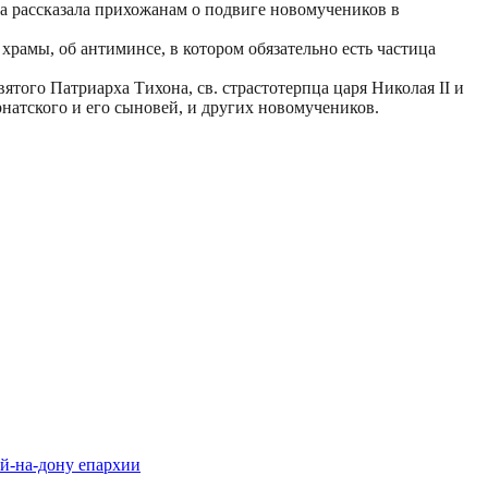
на рассказала прихожанам о подвиге новомучеников в
храмы, об антиминсе, в котором обязательно есть частица
того Патриарха Тихона, св. страстотерпца царя Николая II и
атского и его сыновей, и других новомучеников.