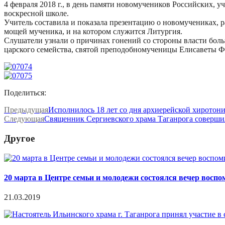
4 февраля 2018 г., в день памяти новомучеников Российских,
воскресной школе.
Учитель составила и показала презентацию о новомучениках, ра
мощей мученика, и на котором служится Литургия.
Слушатели узнали о причинах гонений со стороны власти больш
царского семейства, святой преподобномученицы Елисаветы Ф
Поделиться:
Предыдущая
Исполнилось 18 лет со дня архиерейской хиротон
Следующая
Священник Сергиевского храма Таганрога соверши
Другое
20 марта в Центре семьи и молодежи состоялся вечер воспо
21.03.2019