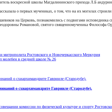
 учитель воскресной школы Магдалининского прихода Л.Б андури
ссказала о первых мучениках, о том, что на их могилах строили 
евиков на Церковь, познакомились с подвигами исповедника свя
еодоровны Романовой, святого священномученика Философа Орн
ии митрополита Ростовского и Новочеркасского Меркурия
л молебен в средней школе № 26
минаний о схиархимандрите Гаврииле (Стародубе).