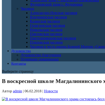
Успенский храм с. Васильево-Ханжоновка
Федоровский храм с. Федоровка
Часовни
Александро-Невская часовня
Владимирская часовня
Казанская часовня
Георгиевская часовня
Никольская часовня
Павловская часовня
Пантелеимоновская часовня
Покровская часовня
Часовня в честь иконы Божией Матери «Ско
Духовенство
Духовенство благочиния
Почившие священники
Контакты
Выберите страницу
В воскресной школе Магдалининского х
Автор
admin
|
06.02.2018
|
Новости