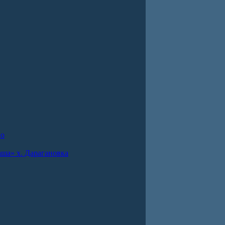
во
ша» х. Дарагановка