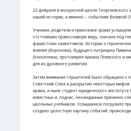
23 февраля в воскресной школе Георгиевского
нашей истории, а именно – событиям Великой 
Ученики, родители и прихожане храма услышали
отстоявших православную веру, сначала под гне
фашистских захватчиков. Истории о героических
Алипия (Воронова), будущего патриарха Пимена
(Коноплева), протоиерея Ариана Пневского и мн
для их духовного развития.
Затем внимание слушателей было обращено к п
Советский Союз и раскрытию некоторых мифов 
храма, а ныне студент юридического института
известных и, подчас, неожиданных причинно-сл
школьных учебников. Услышанное погрузило пр
создало целостную картину событий, происходи