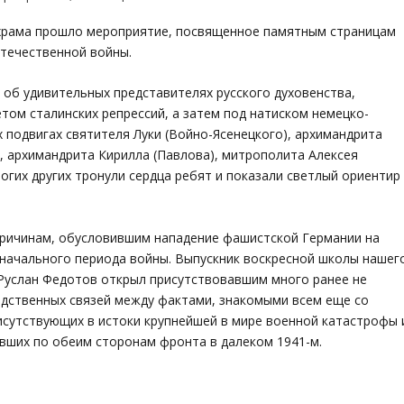
 храма прошло мероприятие, посвященное памятным страницам
Отечественной войны.
 об удивительных представителях русского духовенства,
том сталинских репрессий, а затем под натиском немецко-
 подвигах святителя Луки (Войно-Ясенецкого), архимандрита
, архимандрита Кирилла (Павлова), митрополита Алексея
огих других тронули сердца ребят и показали светлый ориентир
ричинам, обусловившим нападение фашистской Германии на
начального периода войны. Выпускник воскресной школы нашег
 Руслан Федотов открыл присутствовавшим много ранее не
едственных связей между фактами, знакомыми всем еще со
исутствующих в истоки крупнейшей в мире военной катастрофы 
вших по обеим сторонам фронта в далеком 1941-м.