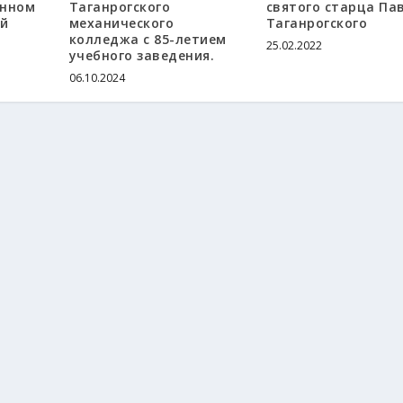
енном
Таганрогского
святого старца Па
ой
механического
Таганрогского
колледжа с 85-летием
25.02.2022
учебного заведения.
06.10.2024