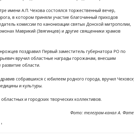
тре имени А.П. Чехова состоялся торжественный вечер,
рога, в котором приняли участие благочинный приходов
седатель комиссии по канонизации святых Донской митрополии,
омонах Маврикий (Звягинцев) и другие священники храмов
анрожцев поздравил Первый заместитель губернатора РО по
Юрьевич вручил областные награды горожанам, внесшим
 развитие области.
оздравив собравшихся с юбилеем родного города, вручил Чеховс
едицины и культуры.
областных и городских творческих коллективов.
Фото: телеграм-канал А. Фате