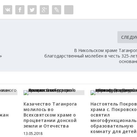
СЛЕД
В Никольском храме Таганро
»
благодарственный молебен в честь 325-лет
основан
Казачество Таганрога
Настоятель Покров
молилось во
храма с. Покровско
жан
Всехсвятском храме о
освятил
процветании донской
многофункционал
земли и Отечества
образовательную
комнату для детей
13.05.2018