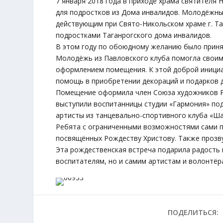
7 января 2018 года в приходе храма святителя 
для подростков из Дома инвалидов. Молодёжны
действующим при Свято-Никольском храме г. Т
подростками Таганрогского дома инвалидов.
В этом году по обоюдному желанию было приня
Молодёжь из Павловского клуба помогла своим 
оформлением помещения. К этой доброй инициа
помощь в приобретении декораций и подарков д
Помещение оформила член Союза художников Р
выступили воспитанницы студии «Гармония» по
артисты из танцевально-спортивного клуба «Ш
Ребята с ограниченными возможностями сами п
посвящённых Рождеству Христову. Также прозву
Эта рождественская встреча подарила радость
воспитателям, но и самим артистам и волонтёр
ПОДЕЛИТЬСЯ: