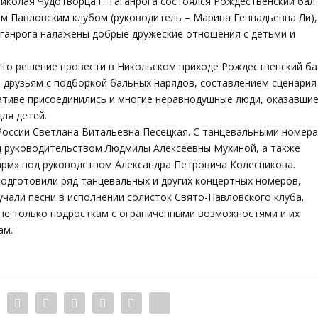
Николая Чудотворца г. Таганрога состоялся Рождественский бал
м Павловским клубом (руководитель – Марина Геннадьевна Ли),
аганрога налажены добрые дружеские отношения с детьми и
то решение провести в Никольском приходе Рождественский ба
друзьям с подборкой бальных нарядов, составлением сценария
тиве присоединились и многие неравнодушные люди, оказавши
ля детей.
оссии Светлана Витальевна Песецкая. С танцевальными номер
д руководительством Людмилы Алексеевны Мухиной, а также
арм» под руководством Александра Петровича Колесникова.
одготовили ряд танцевальных и других концертных номеров,
чали песни в исполнении солисток Свято-Павловского клуба.
 не только подросткам с ограниченными возможностями и их
ам.