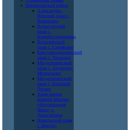
Утраченные храмы
Неклиновский район
Александро-
Невский храм с.
Вареновка
Вознесенский
храм с.
Новобессергеневка
Всехсвятский
храм с. Синявское
Крестовоздвиженский
храм с. Троицкое
Магдалининский
храм с. Андреево-
Мелентьево
Магдалининский
храм с. Красный
Десант
Храм иконы
Божией Матери
«Неупиваемая
Чаша» х.
Дарагановка
Никольский храм
с. Весело-