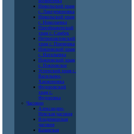
Вознесенка
Никольский храм
с. Лакедемоновка
Никольский храм
с. Николаевка
Преображенский
храм с. Самбек
Петропавловский
храм с. Приморка
Покровский храм
с. Натальевка
Покровский храм
с. Покровское
Успенский храм с.
Васильево-
Ханжоновка
Федоровский
храм с.
Федоровка
Часовни
Александро-
Невская часовня
Владимирская
часовня
Казанская