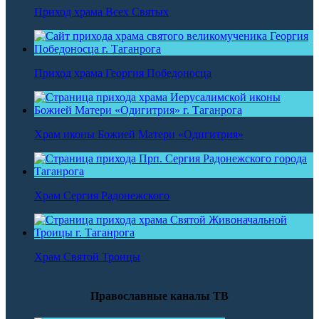
Приход храма Всех Святых
Приход храма Георгия Победоносца
Храм иконы Божией Матери «Одигитрия»
Храм Сергия Радонежского
Храм Святой Троицы
Православные каналы ТВ