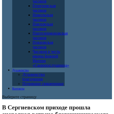
часовня
Георгиевская
часовня
Никольская
часовня
Павловская
часовня
Пантелеимоновская
часовня
Покровская
часовня
Часовня в честь
иконы Божией
Матери
«Скоропослушница»
Духовенство
Духовенство
благочиния
Почившие священники
Контакты
Выберите страницу
В Сергиевском приходе прошла