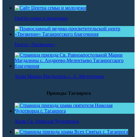
Центр семьи и молодежи
Центр «Трезвение»
Храм Марии Магдалины с. А.-Мелентьево
Приходы Таганрога
Храм Св. Николая Чудотворца