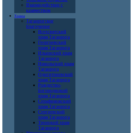
Взаимодействие с
казачеством
Храмы
Таганрогское
благочиние
Всехсвятский
храм Таганрога
Георгиевский
храм Таганрога
Ильинский храм
Таганрога
Никольский храм
Таганрога
Одигитриевский
храм Таганрога
Рождество-
Богородицкий
храм Таганрога
Серафимовский
храм Таганрога
Сергиевский
храм Таганрога
Троицкий храм
Таганрога