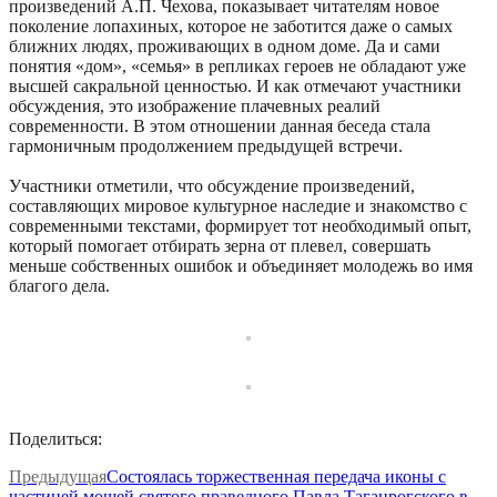
произведений А.П. Чехова, показывает читателям новое
поколение лопахиных, которое не заботится даже о самых
ближних людях, проживающих в одном доме. Да и сами
понятия «дом», «семья» в репликах героев не обладают уже
высшей сакральной ценностью. И как отмечают участники
обсуждения, это изображение плачевных реалий
современности. В этом отношении данная беседа стала
гармоничным продолжением предыдущей встречи.
Участники отметили, что обсуждение произведений,
составляющих мировое культурное наследие и знакомство с
современными текстами, формирует тот необходимый опыт,
который помогает отбирать зерна от плевел, совершать
меньше собственных ошибок и объединяет молодежь во имя
благого дела.
Поделиться:
Предыдущая
Состоялась торжественная передача иконы с
частицей мощей святого праведного Павла Таганрогского в