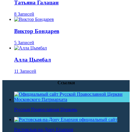
Татьяна Галацан
8 Записей
Виктор Бондарев
5 Записей
Алла Цымбал
11 Записей
Ссылки
Русская Православная Церковь
Ростовская-на-Дону Епархия