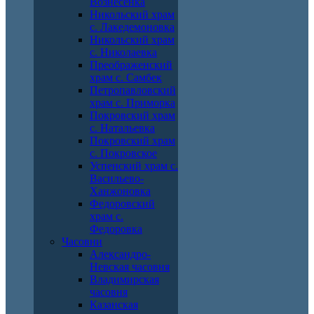
Вознесенка
Никольский храм
с. Лакедемоновка
Никольский храм
с. Николаевка
Преображенский
храм с. Самбек
Петропавловский
храм с. Приморка
Покровский храм
с. Натальевка
Покровский храм
с. Покровское
Успенский храм с.
Васильево-
Ханжоновка
Федоровский
храм с.
Федоровка
Часовни
Александро-
Невская часовня
Владимирская
часовня
Казанская