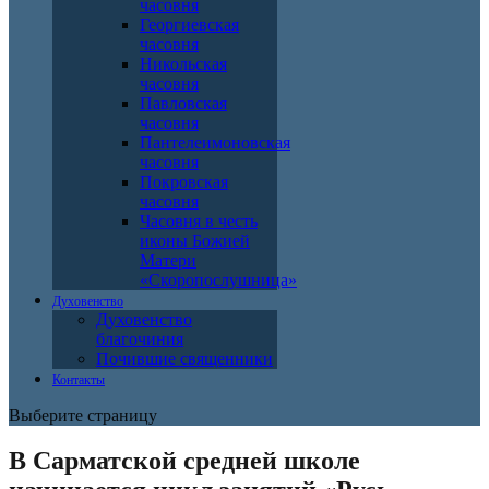
часовня
Георгиевская
часовня
Никольская
часовня
Павловская
часовня
Пантелеимоновская
часовня
Покровская
часовня
Часовня в честь
иконы Божией
Матери
«Скоропослушница»
Духовенство
Духовенство
благочиния
Почившие священники
Контакты
Выберите страницу
В Сарматской средней школе