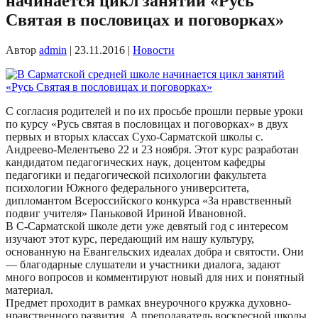
начинается цикл занятий «Русь
Святая в пословицах и поговорках»
Автор
admin
|
23.11.2016
|
Новости
С согласия родителей и по их просьбе прошли первые уроки
по курсу «Русь святая в пословицах и поговорках» в двух
первых и вторых классах Сухо-Сарматской школы с.
Андреево-Мелентьево 22 и 23 ноября. Этот курс разработан
кандидатом педагогических наук, доцентом кафедры
педагогики и педагогической психологии факультета
психологии Южного федерального университета,
дипломантом Всероссийского конкурса «За нравственный
подвиг учителя» Паньковой Ириной Ивановной.
В С-Сарматской школе дети уже девятый год с интересом
изучают этот курс, передающий им нашу культуру,
основанную на Евангельских идеалах добра и святости. Они
— благодарные слушатели и участники диалога, задают
много вопросов и комментируют новый для них и понятный
материал.
Предмет проходит в рамках внеурочного кружка духовно-
нравственного развития. А преподаватель воскресной школы