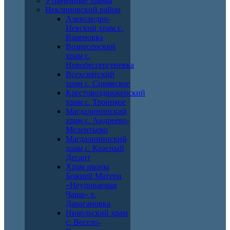
Утраченные храмы
Неклиновский район
Александро-
Невский храм с.
Вареновка
Вознесенский
храм с.
Новобессергеневка
Всехсвятский
храм с. Синявское
Крестовоздвиженский
храм с. Троицкое
Магдалининский
храм с. Андреево-
Мелентьево
Магдалининский
храм с. Красный
Десант
Храм иконы
Божией Матери
«Неупиваемая
Чаша» х.
Дарагановка
Никольский храм
с. Весело-