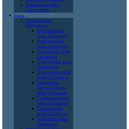
Взаимодействие с
казачеством
Храмы
Таганрогское
благочиние
Всехсвятский
храм Таганрога
Георгиевский
храм Таганрога
Ильинский храм
Таганрога
Никольский храм
Таганрога
Одигитриевский
храм Таганрога
Рождество-
Богородицкий
храм Таганрога
Серафимовский
храм Таганрога
Сергиевский
храм Таганрога
Троицкий храм
Таганрога