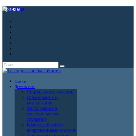
Архивы
Главная
Деятельность
Социальное служение
Образование и
катехизация
Молодежное и
миссионерское
служение
Взаимодействие с
вооруженными силами
Тюремное служение