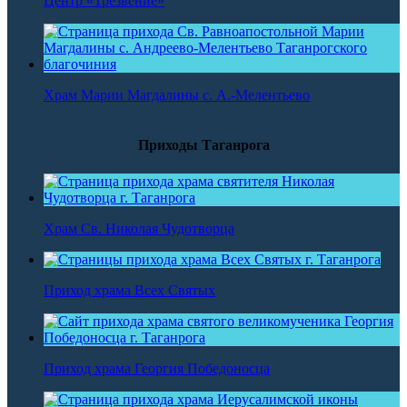
Центр «Трезвение»
Храм Марии Магдалины с. А.-Мелентьево
Приходы Таганрога
Храм Св. Николая Чудотворца
Приход храма Всех Святых
Приход храма Георгия Победоносца