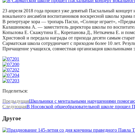
23 апреля 2018 года прошел уже девятый Пасхальный концерт
вокального ансамбля воспитанников воскресной школы храма п
В репертуаре хора — тропарь Пасхи, «Солнце играет», «Предва
Калашникова А. — заместитель директора школы по воспитатель
Копылова Е. Скажутина Е., Корепанова Д., Неткачева Е. и по
Христовой и передала награды от прихода десяти самым стара
Сарматская школа сотрудничает с приходом более 10 лет. Резу
Причащение учащихся, совместная организация школьниками эк
Поделиться:
Предыдущая
Школьники с ментальными нарушениями помогаю
Следующая
В Носовской общеобразовательной школе прошел П
Другое