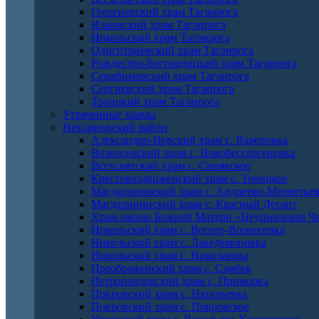
Георгиевский храм Таганрога
Ильинский храм Таганрога
Никольский храм Таганрога
Одигитриевский храм Таганрога
Рождество-Богородицкий храм Таганрога
Серафимовский храм Таганрога
Сергиевский храм Таганрога
Троицкий храм Таганрога
Утраченные храмы
Неклиновский район
Александро-Невский храм с. Вареновка
Вознесенский храм с. Новобессергеневка
Всехсвятский храм с. Синявское
Крестовоздвиженский храм с. Троицкое
Магдалининский храм с. Андреево-Мелентье
Магдалининский храм с. Красный Десант
Храм иконы Божией Матери «Неупиваемая Ча
Никольский храм с. Весело-Вознесенка
Никольский храм с. Лакедемоновка
Никольский храм с. Николаевка
Преображенский храм с. Самбек
Петропавловский храм с. Приморка
Покровский храм с. Натальевка
Покровский храм с. Покровское