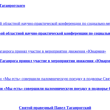
Таганрогского
вой областной научно-практической конференции по социаль
 Таганрога принял участие в мероприятии движения «Юнар
ии «Мы есть» совершили паломническую поездку в подворье 
Святой праведный Павел Таганрогский