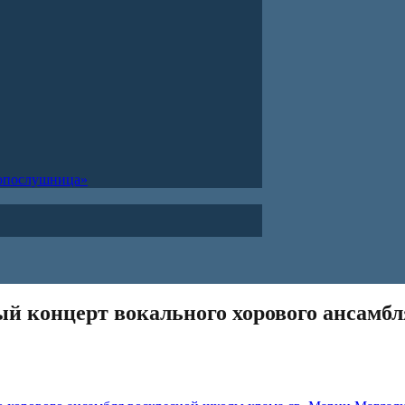
ропослушница»
й концерт вокального хорового ансамбл