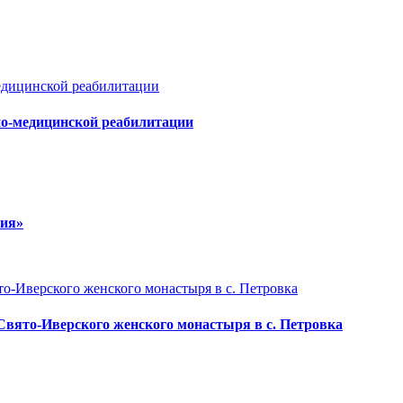
но-медицинской реабилитации
мия»
Свято-Иверского женского монастыря в с. Петровка