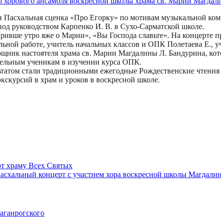
 и Пасхальная сценка «Про Егорку» по мотивам музыкальной ко
од руководством Карпенко И. В. в Сухо-Сарматской школе.
ривше утро яже о Марии», «Вы Господа славьте». На концерте п
ной работе, учитель начальных классов и ОПК Полетаева Е., уч
мощник настоятеля храма св. Марии Магдалины Л. Бандурина, ко
тельным ученикам в изучении курса ОПК.
льтатом стали традиционными ежегодные Рождественские чтения и
скурсий в храм и уроков в воскресной школе.
т храму Всех Святых
асхальный концерт с участием хора воскресной школы Магдалин