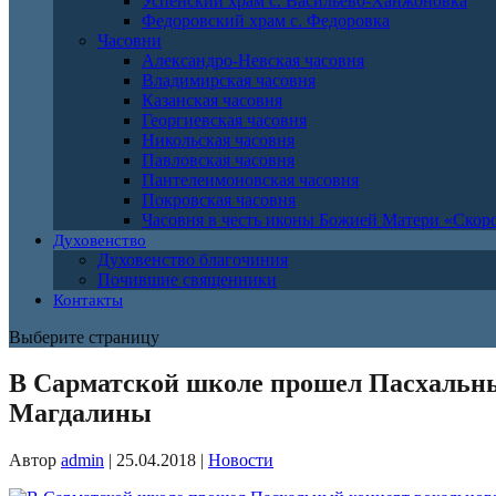
Успенский храм с. Васильево-Ханжоновка
Федоровский храм с. Федоровка
Часовни
Александро-Невская часовня
Владимирская часовня
Казанская часовня
Георгиевская часовня
Никольская часовня
Павловская часовня
Пантелеимоновская часовня
Покровская часовня
Часовня в честь иконы Божией Матери «Ско
Духовенство
Духовенство благочиния
Почившие священники
Контакты
Выберите страницу
В Сарматской школе прошел Пасхальны
Магдалины
Автор
admin
|
25.04.2018
|
Новости