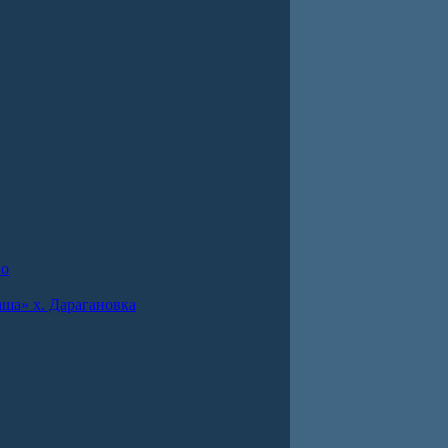
во
ша» х. Дарагановка