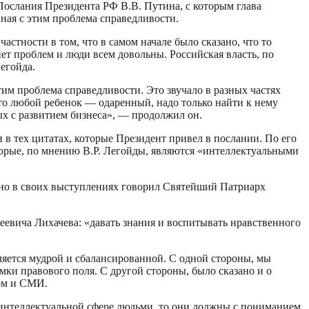
Послания Президента РФ В.В. Путина, с которым глава
нная с этим проблема справедливости.
астности в том, что в самом начале было сказано, что то
ет проблем и люди всем довольны. Российская власть, по
егойда.
тим проблема справедливости. Это звучало в разных частях
что любой ребенок — одаренный, надо только найти к нему
ых с развитием бизнеса», — продолжил он.
 тех цитатах, которые Президент привел в послании. По его
оторые, по мнению В.Р. Легойды, являются «интеллектуальными
тно в своих выступлениях говорил Святейший Патриарх
еевича Лихачева: «давать знания и воспитывать нравственного
вляется мудрой и сбалансированной. С одной стороны, мы
мки правового поля. С другой стороны, было сказано и о
ом и СМИ.
и интеллектуальной сфере людьми, то они должны с пониманием