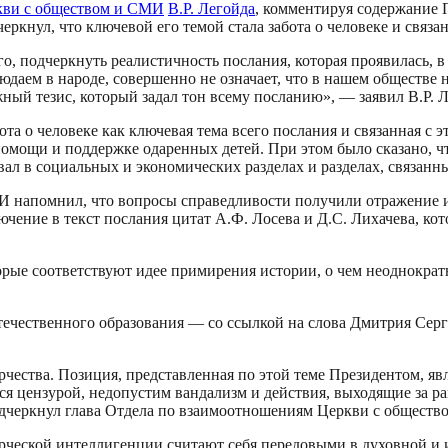
кви с обществом и СМИ
В.Р. Легойда
, комментируя содержание 
ркнул, что ключевой его темой стала забота о человеке и связа
, подчеркнуть реалистичность послания, которая проявилась, в ч
даем в народе, совершенно не означает, что в нашем обществе н
ный тезис, который задал тон всему посланию», — заявил В.Р. Л
а о человеке как ключевая тема всего послания и связанная с э
 помощи и поддержке одаренных детей. При этом было сказано, 
вал в социальных и экономических разделах и разделах, связанн
напомнил, что вопросы справедливости получили отражение и в
ючение в текст послания цитат А.Ф. Лосева и Д.С. Лихачева, к
орые соответствуют идее примирения истории, о чем неоднокра
течественного образования — со ссылкой на слова Дмитрия Серг
орчества. Позиция, представленная по этой теме Президентом, я
ся цензурой, недопустим вандализм и действия, выходящие за ра
дчеркнул глава Отдела по взаимоотношениям Церкви с обществ
творческой интеллигенции считают себя передовыми в духовной 