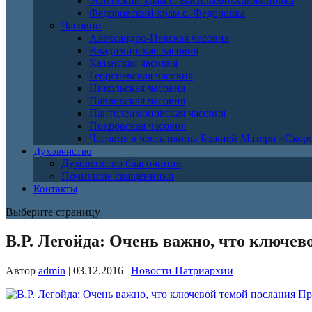
Успенский храм с. Васильево-Ханжоновка
Федоровский храм с. Федоровка
Часовни
Александро-Невская часовня
Владимирская часовня
Казанская часовня
Георгиевская часовня
Никольская часовня
Павловская часовня
Пантелеимоновская часовня
Покровская часовня
Часовня в честь иконы Божией Матери «Ско
Духовенство
Духовенство благочиния
Почившие священники
Контакты
Выберите страницу
В.Р. Легойда: Очень важно, что ключев
Автор
admin
|
03.12.2016
|
Новости Патриархии