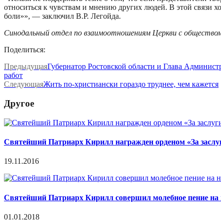
относиться к чувствам и мнению других людей. В этой связи хо
боли»», — заключил В.Р. Легойда.
Синодальный отдел по взаимоотношениям Церкви с общество
Поделиться:
Предыдущая
Губернатор Ростовской области и Глава Админист
работ
Следующая
Жить по-христиански гораздо труднее, чем кажется
Другое
Святейший Патриарх Кирилл награжден орденом «За заслуг
19.11.2016
Святейший Патриарх Кирилл совершил молебное пение на 
01.01.2018