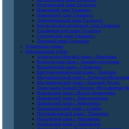
Георгиевский храм Таганрога
Ильинский храм Таганрога
Никольский храм Таганрога
Одигитриевский храм Таганрога
Рождество-Богородицкий храм Таганрога
Серафимовский храм Таганрога
Сергиевский храм Таганрога
Троицкий храм Таганрога
Утраченные храмы
Неклиновский район
Александро-Невский храм с. Вареновка
Вознесенский храм с. Новобессергеневка
Всехсвятский храм с. Синявское
Крестовоздвиженский храм с. Троицкое
Магдалининский храм с. Андреево-Мелентье
Магдалининский храм с. Красный Десант
Храм иконы Божией Матери «Неупиваемая Ча
Никольский храм с. Весело-Вознесенка
Никольский храм с. Лакедемоновка
Никольский храм с. Николаевка
Преображенский храм с. Самбек
Петропавловский храм с. Приморка
Покровский храм с. Натальевка
Покровский храм с. Покровское