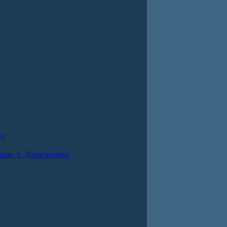
во
ша» х. Дарагановка