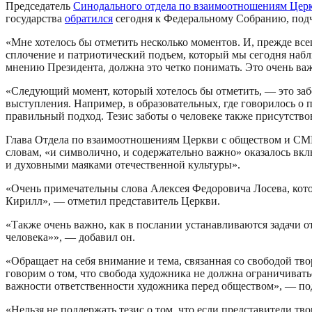
Председатель
Синодального отдела по взаимоотношениям Цер
государства
обратился
сегодня к Федеральному Собранию, подче
«Мне хотелось бы отметить несколько моментов. И, прежде всего
сплочение и патриотический подъем, который мы сегодня наблю
мнению Президента, должна это четко понимать. Это очень важ
«Следующий момент, который хотелось бы отметить, — это забот
выступления. Например, в образовательных, где говорилось о
правильный подход. Тезис заботы о человеке также присутство
Глава Отдела по взаимоотношениям Церкви с обществом и СМИ 
словам, «и символично, и содержательно важно» оказалось вкл
и духовными маяками отечественной культуры».
«Очень примечательны слова Алексея Федоровича Лосева, кот
Кирилл», — отметил представитель Церкви.
«Также очень важно, как в послании устанавливаются задачи о
человека»», — добавил он.
«Обращает на себя внимание и тема, связанная со свободой тв
говорим о том, что свобода художника не должна ограничивать
важности ответственности художника перед обществом», — по
«Нельзя не поддержать тезис о том, что если представители 