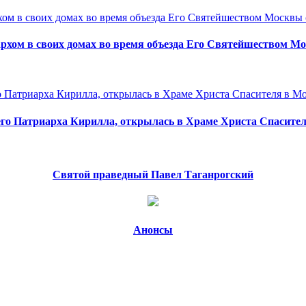
рхом в своих домах во время объезда Его Святейшеством М
о Патриарха Кирилла, открылась в Храме Христа Спасител
Святой праведный Павел Таганрогский
Анонсы