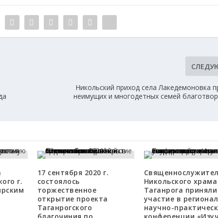
СЛЕДУ
Никольский приход села Лакедемоновка п
да
неимущих и многодетных семей благотво
а
17 сентября 2020 г.
Священнослужите
ого г.
состоялось
Никольского храма
ырским
торжественное
Таганрога приняли
открытие проекта
участие в региона
Таганрогского
научно-практичес
благочиния по
конференции «Изу