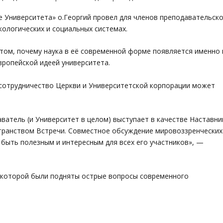
ве Университета» о.Георгий провел для членов преподавательск
кологических и социальных системах.
 том, почему наука в её современной форме появляется именно 
европейской идеей университета.
 сотрудничество Церкви и Университетской корпорации может
атель (и Университет в целом) выступает в качестве Наставни
странством Встречи. Совместное обсуждение мировоззренческих
 быть полезным и интересным для всех его участников», —
в которой были подняты острые вопросы современного