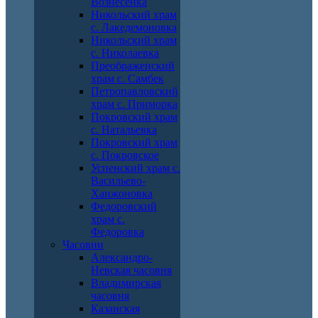
Вознесенка
Никольский храм
с. Лакедемоновка
Никольский храм
с. Николаевка
Преображенский
храм с. Самбек
Петропавловский
храм с. Приморка
Покровский храм
с. Натальевка
Покровский храм
с. Покровское
Успенский храм с.
Васильево-
Ханжоновка
Федоровский
храм с.
Федоровка
Часовни
Александро-
Невская часовня
Владимирская
часовня
Казанская