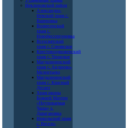
Утраченные храмы
Неклиновский район
Александро-
Невский храм с.
Вареновка
Вознесенский
храм с.
Новобессергеневка
Всехсвятский
храм с. Синявское
Крестовоздвиженский
храм с. Троицкое
Магдалининский
храм с. Андреево-
Мелентьево
Магдалининский
храм с. Красный
Десант
Храм иконы
Божией Матери
«Неупиваемая
Чаша» х.
Дарагановка
Никольский храм
с. Весело-