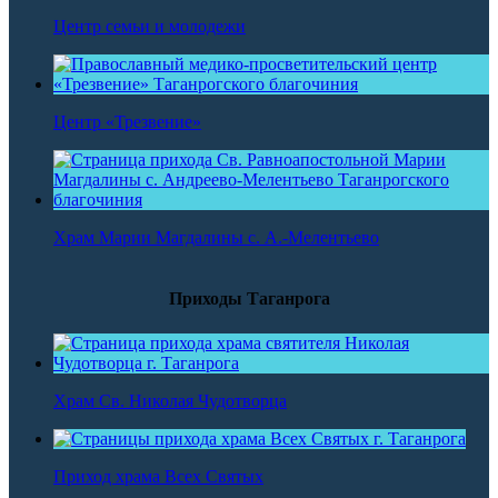
Центр семьи и молодежи
Центр «Трезвение»
Храм Марии Магдалины с. А.-Мелентьево
Приходы Таганрога
Храм Св. Николая Чудотворца
Приход храма Всех Святых