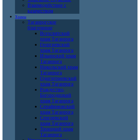
Взаимодействие с
казачеством
Храмы
Таганрогское
благочиние
Всехсвятский
храм Таганрога
Георгиевский
храм Таганрога
Ильинский храм
Таганрога
Никольский храм
Таганрога
Одигитриевский
храм Таганрога
Рождество-
Богородицкий
храм Таганрога
Серафимовский
храм Таганрога
Сергиевский
храм Таганрога
Троицкий храм
Таганрога