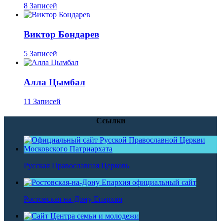
8 Записей
Виктор Бондарев
5 Записей
Алла Цымбал
11 Записей
Ссылки
Русская Православная Церковь
Ростовская-на-Дону Епархия