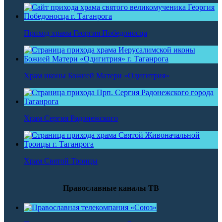
Приход храма Георгия Победоносца
Храм иконы Божией Матери «Одигитрия»
Храм Сергия Радонежского
Храм Святой Троицы
Православные каналы ТВ