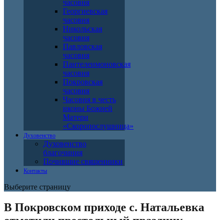
часовня
Георгиевская
часовня
Никольская
часовня
Павловская
часовня
Пантелеимоновская
часовня
Покровская
часовня
Часовня в честь
иконы Божией
Матери
«Скоропослушница»
Духовенство
Духовенство
благочиния
Почившие священники
Контакты
Выберите страницу
В Покровском приходе с. Натальевка