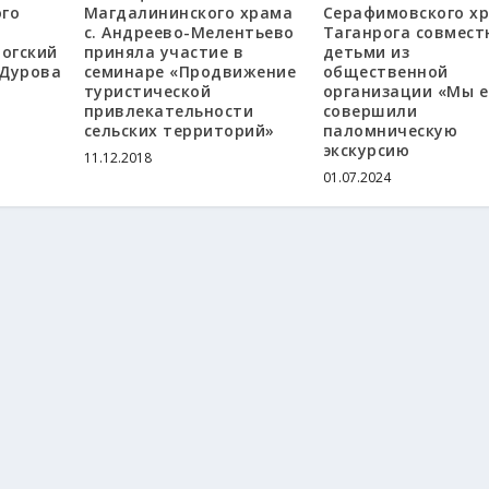
ого
Магдалининского храма
Серафимовского хр
с. Андреево-Мелентьево
Таганрога совмест
рогский
приняла участие в
детьми из
 Дурова
семинаре «Продвижение
общественной
туристической
организации «Мы е
привлекательности
совершили
сельских территорий»
паломническую
экскурсию
11.12.2018
01.07.2024