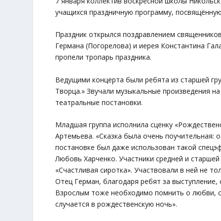
7 января коллектив воскресной школы Никольск
учащихся праздничную программу, посвящённую
Праздник открылся поздравлением священников
Германа (Погорелова) и иерея Константина Га
пропели тропарь праздника.
Ведущими концерта были ребята из старшей гр
Творца.» Звучали музыкальные произведения на
театральные постановки.
Младшая группа исполнила сценку «Рождествен
Артемьева. «Сказка была очень поучительная: о
постановке был даже использован такой спецэф
Любовь Харченко. Участники средней и старшей 
«Счастливая сиротка». Участвовали в ней не то
Отец Герман, благодаря ребят за выступление, с
Взрослым тоже необходимо помнить о любви, со
случается в рождественскую ночь».