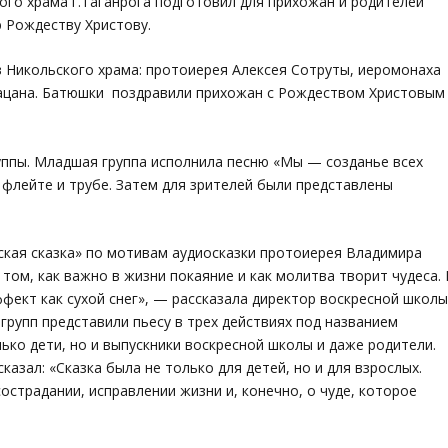
ого храма г.Таганрога подготовил для прихожан и родителей
 Рождеству Христову.
 Никольского храма: протоиерея Алексея Сотруты, иеромонаха
лацана. Батюшки поздравили прихожан с Рождеством Христовым
уппы. Младшая группа исполнила песню «Мы — созданье всех
 флейте и трубе. Затем для зрителей были представлены
ская сказка» по мотивам аудиосказки протоиерея Владимира
 том, как важно в жизни покаяние и как молитва творит чудеса. 
фект как сухой снег», — рассказала директор воскресной школы
групп представили пьесу в трех действиях под названием
лько дети, но и выпускники воскресной школы и даже родители.
казал: «Сказка была не только для детей, но и для взрослых.
страдании, исправлении жизни и, конечно, о чуде, которое