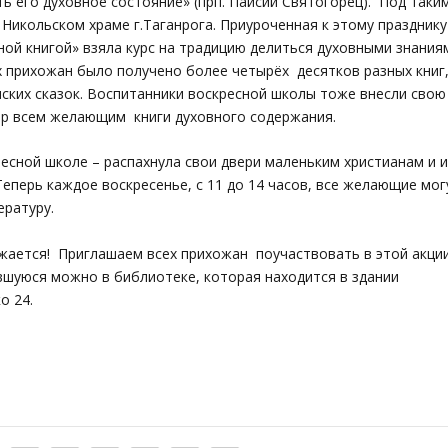
ь его духовное состояние» (прп. Паисий Святогорец).
Под таки
Никольском храме г.Таганрога. Приуроченная к этому празднику
ой книгой» взяла курс на традицию делиться духовными знания
 прихожан было получено более четырёх десятков разных книг
нских сказок. Воспитанники воскресной школы тоже внесли свою
дар всем желающим книги духовного содержания.
есной школе – распахнула свои двери маленьким христианам и и
еперь каждое воскресенье, с 11 до 14 часов, все желающие мог
ературу.
жается! Приглашаем всех прихожан поучаствовать в этой акци
вшуюся можно в библиотеке, которая находится в здании
о 24.