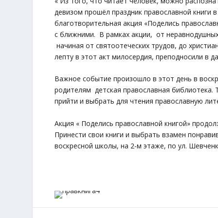
« Из того, что читает человек, можно распознат
девизом прошёл праздник православной книги в 
благотворительная акция «Поделись православн
с ближними. В рамках акции, от неравнодушных
начиная от святоотеческих трудов, до христиа
лепту в этот акт милосердия, преподносили в 
Важное событие произошло в этот день в воскр
родителям детская православная библиотека. Т
прийти и выбрать для чтения православную лит
Акция « Поделись православной книгой» продол
Принести свои книги и выбрать взамен понрави
воскресной школы, на 2-м этаже, по ул. Шевченк