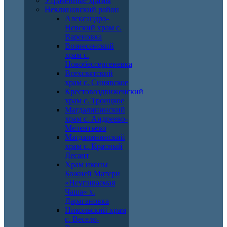
Утраченные храмы
Неклиновский район
Александро-
Невский храм с.
Вареновка
Вознесенский
храм с.
Новобессергеневка
Всехсвятский
храм с. Синявское
Крестовоздвиженский
храм с. Троицкое
Магдалининский
храм с. Андреево-
Мелентьево
Магдалининский
храм с. Красный
Десант
Храм иконы
Божией Матери
«Неупиваемая
Чаша» х.
Дарагановка
Никольский храм
с. Весело-