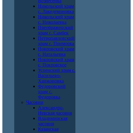
Вознесенка
Никольский храм
с. Лакедемоновка
Никольский храм
с. Николаевка
Преображенский
храм с. Самбек
Петропавловский
храм с. Приморка
Покровский храм
с. Натальевка
Покровский храм
с. Покровское
Успенский храм с.
Васильево-
Ханжоновка
Федоровский
храм с.
Федоровка
Часовни
Александро-
Невская часовня
Владимирская
часовня
Казанская