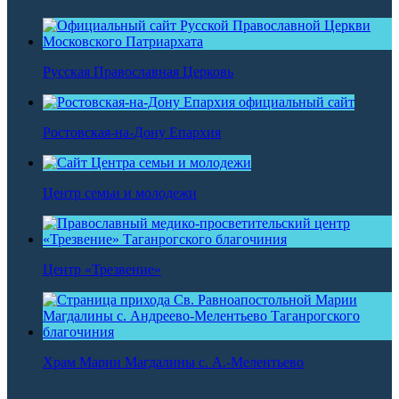
Русская Православная Церковь
Ростовская-на-Дону Епархия
Центр семьи и молодежи
Центр «Трезвение»
Храм Марии Магдалины с. А.-Мелентьево