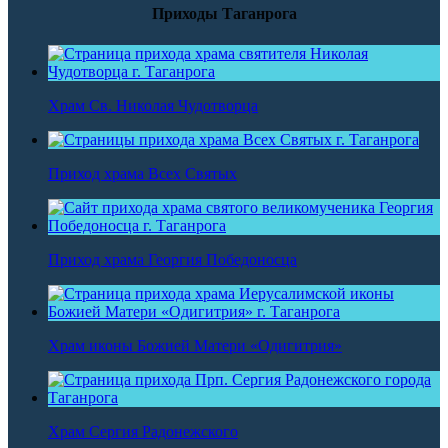
Приходы Таганрога
Храм Св. Николая Чудотворца
Приход храма Всех Святых
Приход храма Георгия Победоносца
Храм иконы Божией Матери «Одигитрия»
Храм Сергия Радонежского