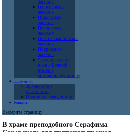
часовня
Георгиевская
часовня
Никольская
часовня
Павловская
часовня
Пантелеимоновская
часовня
Покровская
часовня
Часовня в честь
иконы Божией
Матери
«Скоропослушница»
Духовенство
Духовенство
благочиния
Почившие священники
Контакты
Выберите страницу
В храме преподобного Серафима