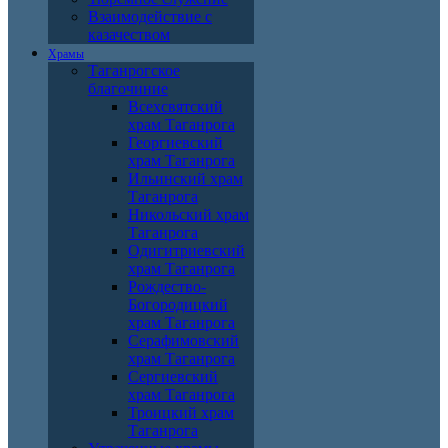
Взаимодействие с
казачеством
Храмы
Таганрогское
благочиние
Всехсвятский
храм Таганрога
Георгиевский
храм Таганрога
Ильинский храм
Таганрога
Никольский храм
Таганрога
Одигитриевский
храм Таганрога
Рождество-
Богородицкий
храм Таганрога
Серафимовский
храм Таганрога
Сергиевский
храм Таганрога
Троицкий храм
Таганрога