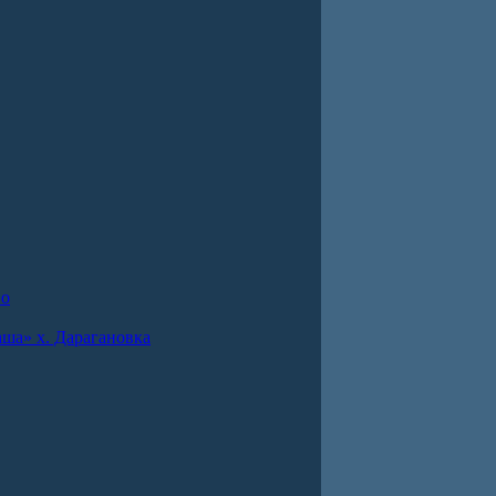
во
ша» х. Дарагановка