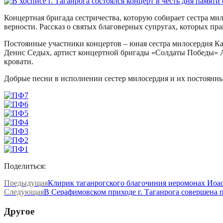
Концертная бригада сестричества, которую собирает сестра ми
верности. Рассказ о святых благоверных супругах, которых пр
Постоянные участники концертов – юная сестра милосердия К
Денис Седых, артист концертной бригады «Солдаты Победы» Ал
кровати.
Добрые песни в исполнении сестер милосердия и их постоянны
Поделиться:
Предыдущая
Клирик таганрогского благочиния иеромонах Иоа
Следующая
В Серафимовском приходе г. Таганрога совершена 
Другое