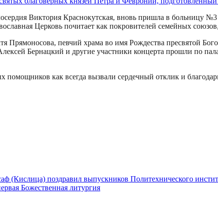
лосердия Виктория Краснокутская, вновь пришла в больницу №3 
авославная Церковь почитает как покровителей семейных союзов,
атя Прямоносова, певчий храма во имя Рождества пресвятой Бо
ексей Бернацкий и другие участники концерта прошли по палат
х помощников как всегда вызвали сердечный отклик и благодарн
саф (Кислица) поздравил выпускников Политехнического инстит
первая Божественная литургия