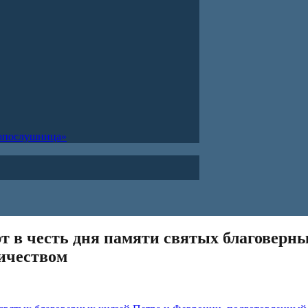
ропослушница»
ерт в честь дня памяти святых благоверн
ичеством