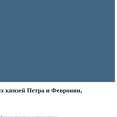
ых князей Петра и Февронии,