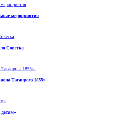
льные мероприятия
ело Советка
рона Таганрога 1855» .
 детям»