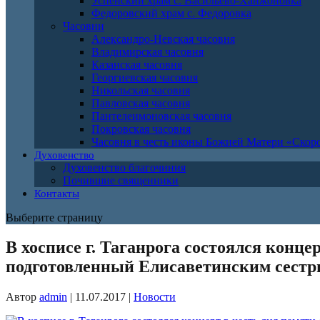
Успенский храм с. Васильево-Ханжоновка
Федоровский храм с. Федоровка
Часовни
Александро-Невская часовня
Владимирская часовня
Казанская часовня
Георгиевская часовня
Никольская часовня
Павловская часовня
Пантелеимоновская часовня
Покровская часовня
Часовня в честь иконы Божией Матери «Ско
Духовенство
Духовенство благочиния
Почившие священники
Контакты
Выберите страницу
В хосписе г. Таганрога состоялся конц
подготовленный Елисаветинским сестр
Автор
admin
|
11.07.2017
|
Новости