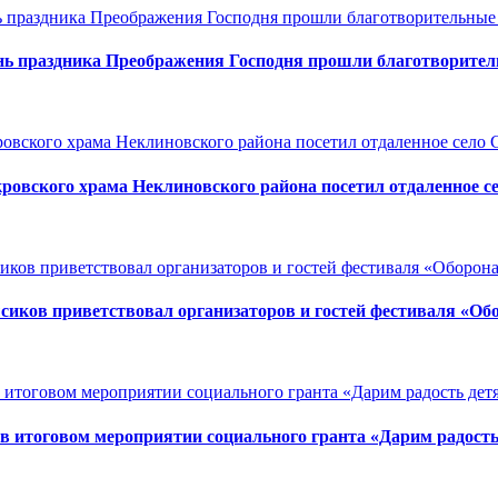
нь праздника Преображения Господня прошли благотворите
ровского храма Неклиновского района посетил отдаленное с
иков приветствовал организаторов и гостей фестиваля «Обо
в итоговом мероприятии социального гранта «Дарим радость