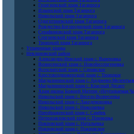
Георгиевский храм Таганрога
Ильинский храм Таганрога
Никольский храм Таганрога
Одигитриевский храм Таганрога
Рождество-Богородицкий храм Таганрога
Серафимовский храм Таганрога
Сергиевский храм Таганрога
Троицкий храм Таганрога
Утраченные храмы
Неклиновский район
Александро-Невский храм с. Вареновка
Вознесенский храм с. Новобессергеневка
Всехсвятский храм с. Синявское
Крестовоздвиженский храм с. Троицкое
Магдалининский храм с. Андреево-Мелентье
Магдалининский храм с. Красный Десант
Храм иконы Божией Матери «Неупиваемая Ча
Никольский храм с. Весело-Вознесенка
Никольский храм с. Лакедемоновка
Никольский храм с. Николаевка
Преображенский храм с. Самбек
Петропавловский храм с. Приморка
Покровский храм с. Натальевка
Покровский храм с. Покровское