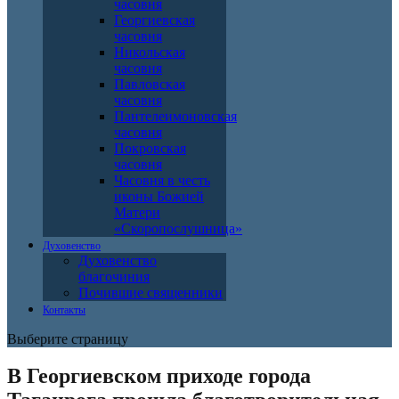
часовня
Георгиевская
часовня
Никольская
часовня
Павловская
часовня
Пантелеимоновская
часовня
Покровская
часовня
Часовня в честь
иконы Божией
Матери
«Скоропослушница»
Духовенство
Духовенство
благочиния
Почившие священники
Контакты
Выберите страницу
В Георгиевском приходе города