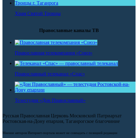
Храм Святой Троицы
Православные каналы ТВ
Православная телекомпания «Союз»
Православный телеканал «Спас»
Телестудия «Дон Православный»
Русская Православная Церковь Московский Патриархат
Ростовская-на-Дону епархия, Таганрогское благочиние
Мнение авторов Интернет-портала может не совпадать с позицией редакции