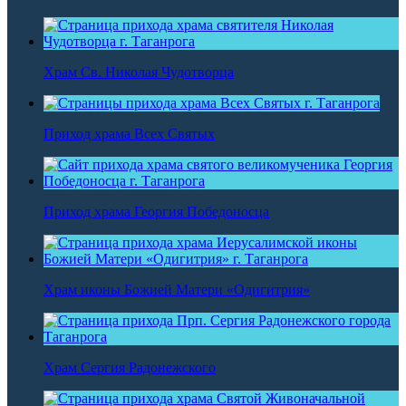
Храм Св. Николая Чудотворца
Приход храма Всех Святых
Приход храма Георгия Победоносца
Храм иконы Божией Матери «Одигитрия»
Храм Сергия Радонежского