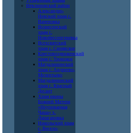
Утраченные храмы
Неклиновский район
Александро-
Невский храм с.
Вареновка
Вознесенский
храм с.
Новобессергеневка
Всехсвятский
храм с. Синявское
Крестовоздвиженский
храм с. Троицкое
Магдалининский
храм с. Андреево-
Мелентьево
Магдалининский
храм с. Красный
Десант
Храм иконы
Божией Матери
«Неупиваемая
Чаша» х.
Дарагановка
Никольский храм
с. Весело-