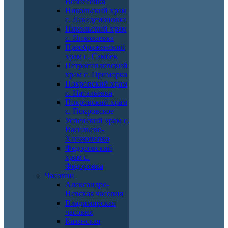
Вознесенка
Никольский храм
с. Лакедемоновка
Никольский храм
с. Николаевка
Преображенский
храм с. Самбек
Петропавловский
храм с. Приморка
Покровский храм
с. Натальевка
Покровский храм
с. Покровское
Успенский храм с.
Васильево-
Ханжоновка
Федоровский
храм с.
Федоровка
Часовни
Александро-
Невская часовня
Владимирская
часовня
Казанская