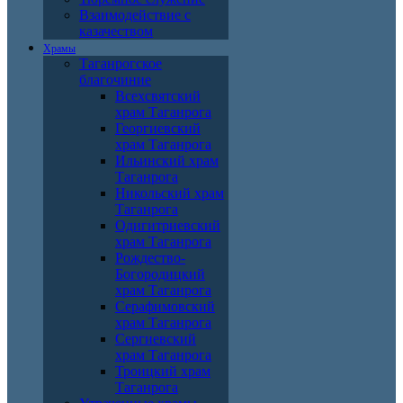
Взаимодействие с
казачеством
Храмы
Таганрогское
благочиние
Всехсвятский
храм Таганрога
Георгиевский
храм Таганрога
Ильинский храм
Таганрога
Никольский храм
Таганрога
Одигитриевский
храм Таганрога
Рождество-
Богородицкий
храм Таганрога
Серафимовский
храм Таганрога
Сергиевский
храм Таганрога
Троицкий храм
Таганрога