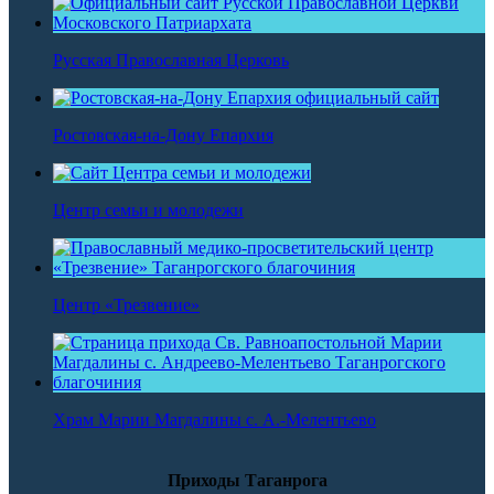
Русская Православная Церковь
Ростовская-на-Дону Епархия
Центр семьи и молодежи
Центр «Трезвение»
Храм Марии Магдалины с. А.-Мелентьево
Приходы Таганрога