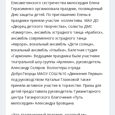
Елисаветинского сестричества милосердия Елена
Герасименко организовала праздник, посвящённый
Дню защиты детей. По приглашению Елены в
празднике приняли участие коллективы МАУ ДО
«Дворец детского творчества», солисты ДМС
«Камертон», ансамбль эстрадного танца «Арабеск»,
ансамбль современного эстрадного танца
«Аврора», вокальный ансамбль «Дети солнца»,
вокальный ансамбль «Улыбка», балетная студия
«Гармония». Ведущими праздника были участники
театральной шоу-группы «Арлекин», руководитель
Александр Скляров. Волонтеры отряда
ДоброТворцы МАОУ СОШ №10 «Движения Первых»
под руководством Натальи Глазковой также
приняли активное участие в торжестве. Призы для
детей предоставила руководитель Гуманитарного
центра Таганрогского благочиния «Путь
милосердия» Александра Бровцына.
«Это традиционный праздник, который мы