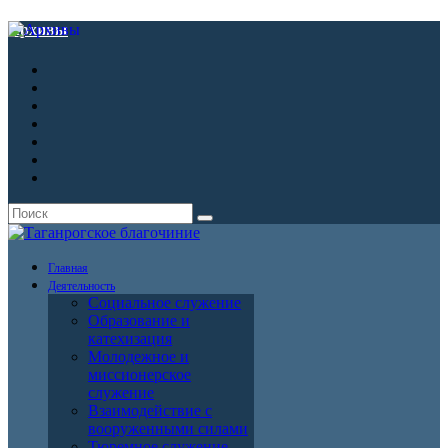
Архивы
Главная
Деятельность
Социальное служение
Образование и
катехизация
Молодежное и
миссионерское
служение
Взаимодействие с
вооруженными силами
Тюремное служение