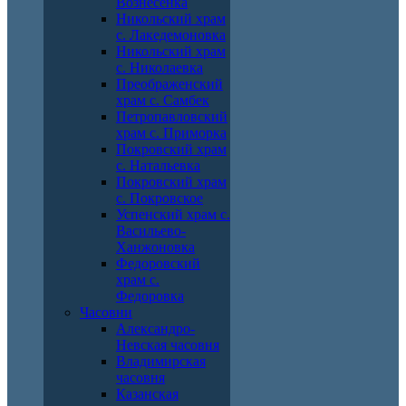
Вознесенка
Никольский храм
с. Лакедемоновка
Никольский храм
с. Николаевка
Преображенский
храм с. Самбек
Петропавловский
храм с. Приморка
Покровский храм
с. Натальевка
Покровский храм
с. Покровское
Успенский храм с.
Васильево-
Ханжоновка
Федоровский
храм с.
Федоровка
Часовни
Александро-
Невская часовня
Владимирская
часовня
Казанская