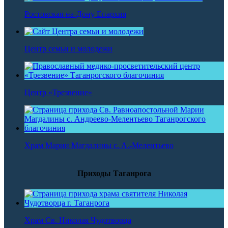
Ростовская-на-Дону Епархия
Центр семьи и молодежи
Центр «Трезвение»
Храм Марии Магдалины с. А.-Мелентьево
Приходы Таганрога
Храм Св. Николая Чудотворца