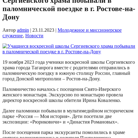
Сергиевского храма побывали в
паломнической поездке в г. Ростове-на-
Дону
Автор
admin
|
23.11.2023
|
Молодежное и миссионерское
служение
,
Новости
19 ноября 2023 года ученики воскресной школы Сергиевского
храма города Таганрога вместе с родителями отправились в
паломническую поездку в южную столицу России, главный
город Донской митрополии – Ростов-на-Дону.
Паломничество началось с посещения Свято-Иверского
женского монастыря. Экскурсию по монастырю провела
директор воскресной школы обители Ирина Коваленко.
Далее паломники побывали в мультимедийном историческом
парке «Россия — Моя история». Дети посетили две
экспозиции: «Рюриковичи» и «Династия Романовых».
После посещения парка экскурсанты помолились в храме
святого великомученика и целителя Пантелеимона.