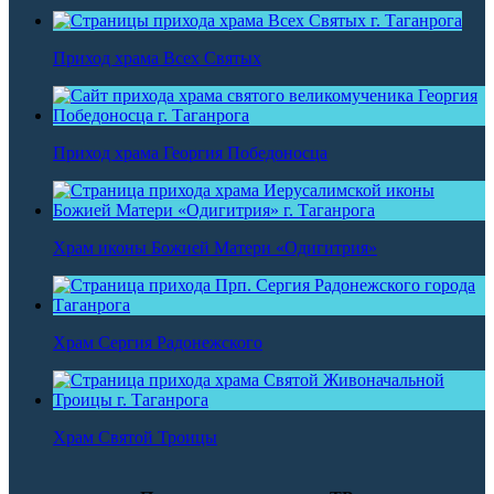
Приход храма Всех Святых
Приход храма Георгия Победоносца
Храм иконы Божией Матери «Одигитрия»
Храм Сергия Радонежского
Храм Святой Троицы