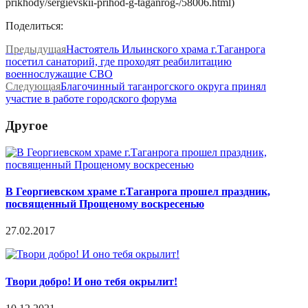
prikhody/sergievskii-prihod-g-taganrog-/58006.html)
Поделиться:
Предыдущая
Настоятель Ильинского храма г.Таганрога
посетил санаторий, где проходят реабилитацию
военнослужащие СВО
Следующая
Благочинный таганрогского округа принял
участие в работе городского форума
Другое
В Георгиевском храме г.Таганрога прошел праздник,
посвященный Прощеному воскресенью
27.02.2017
Твори добро! И оно тебя окрылит!