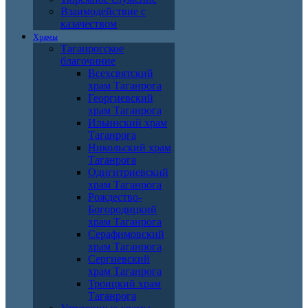
Взаимодействие с
казачеством
Храмы
Таганрогское
благочиние
Всехсвятский
храм Таганрога
Георгиевский
храм Таганрога
Ильинский храм
Таганрога
Никольский храм
Таганрога
Одигитриевский
храм Таганрога
Рождество-
Богородицкий
храм Таганрога
Серафимовский
храм Таганрога
Сергиевский
храм Таганрога
Троицкий храм
Таганрога