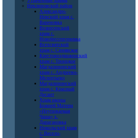
Утраченные храмы
Неклиновский район
Александро-
Невский храм с.
Вареновка
Вознесенский
храм с.
Новобессергеневка
Всехсвятский
храм с. Синявское
Крестовоздвиженский
храм с. Троицкое
Магдалининский
храм с. Андреево-
Мелентьево
Магдалининский
храм с. Красный
Десант
Храм иконы
Божией Матери
«Неупиваемая
Чаша» х.
Дарагановка
Никольский храм
с. Весело-