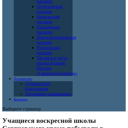
часовня
Георгиевская
часовня
Никольская
часовня
Павловская
часовня
Пантелеимоновская
часовня
Покровская
часовня
Часовня в честь
иконы Божией
Матери
«Скоропослушница»
Духовенство
Духовенство
благочиния
Почившие священники
Контакты
Выберите страницу
Учащиеся воскресной школы