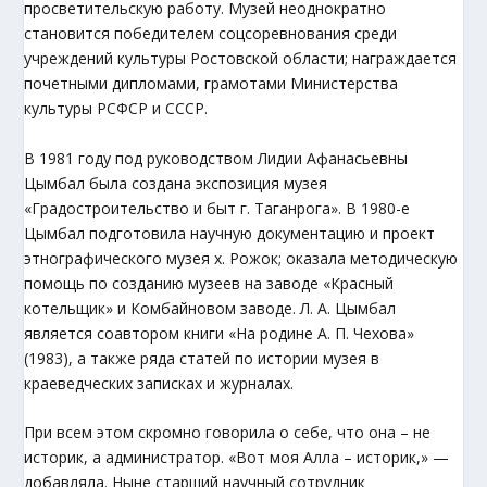
просветительскую работу. Музей неоднократно
становится победителем соцсоревнования среди
учреждений культуры Ростовской области; награждается
почетными дипломами, грамотами Министерства
культуры РСФСР и СССР.
В 1981 году под руководством Лидии Афанасьевны
Цымбал была создана экспозиция музея
«Градостроительство и быт г. Таганрога». В 1980-е
Цымбал подготовила научную документацию и проект
этнографического музея х. Рожок; оказала методическую
помощь по созданию музеев на заводе «Красный
котельщик» и Комбайновом заводе. Л. А. Цымбал
является соавтором книги «На родине А. П. Чехова»
(1983), а также ряда статей по истории музея в
краеведческих записках и журналах.
При всем этом скромно говорила о себе, что она – не
историк, а администратор. «Вот моя Алла – историк,» —
добавляла. Ныне старший научный сотрудник