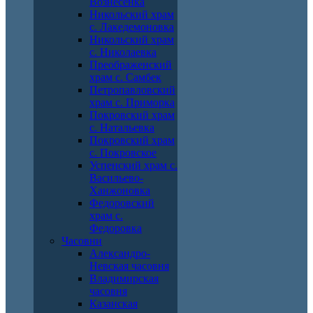
Вознесенка
Никольский храм
с. Лакедемоновка
Никольский храм
с. Николаевка
Преображенский
храм с. Самбек
Петропавловский
храм с. Приморка
Покровский храм
с. Натальевка
Покровский храм
с. Покровское
Успенский храм с.
Васильево-
Ханжоновка
Федоровский
храм с.
Федоровка
Часовни
Александро-
Невская часовня
Владимирская
часовня
Казанская