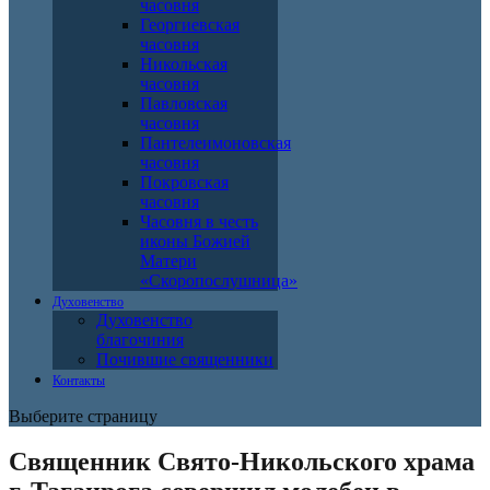
часовня
Георгиевская
часовня
Никольская
часовня
Павловская
часовня
Пантелеимоновская
часовня
Покровская
часовня
Часовня в честь
иконы Божией
Матери
«Скоропослушница»
Духовенство
Духовенство
благочиния
Почившие священники
Контакты
Выберите страницу
Священник Свято-Никольского храма