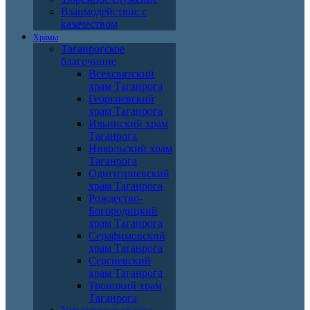
Взаимодействие с
казачеством
Храмы
Таганрогское
благочиние
Всехсвятский
храм Таганрога
Георгиевский
храм Таганрога
Ильинский храм
Таганрога
Никольский храм
Таганрога
Одигитриевский
храм Таганрога
Рождество-
Богородицкий
храм Таганрога
Серафимовский
храм Таганрога
Сергиевский
храм Таганрога
Троицкий храм
Таганрога