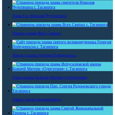
Храм Св. Николая Чудотворца
Приход храма Всех Святых
Приход храма Георгия Победоносца
Храм иконы Божией Матери «Одигитрия»
Храм Сергия Радонежского