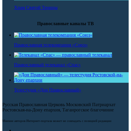
Храм Святой Троицы
Православные каналы ТВ
Православная телекомпания «Союз»
Православный телеканал «Спас»
Телестудия «Дон Православный»
Русская Православная Церковь Московский Патриархат
Ростовская-на-Дону епархия, Таганрогское благочиние
Мнение авторов Интернет-портала может не совпадать с позицией редакции