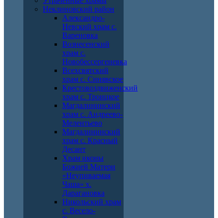
Утраченные храмы
Неклиновский район
Александро-
Невский храм с.
Вареновка
Вознесенский
храм с.
Новобессергеневка
Всехсвятский
храм с. Синявское
Крестовоздвиженский
храм с. Троицкое
Магдалининский
храм с. Андреево-
Мелентьево
Магдалининский
храм с. Красный
Десант
Храм иконы
Божией Матери
«Неупиваемая
Чаша» х.
Дарагановка
Никольский храм
с. Весело-