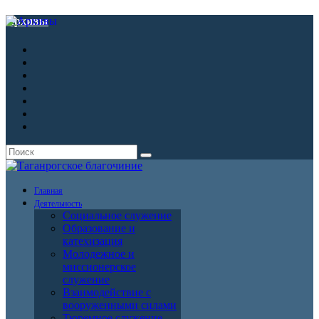
Архивы
Главная
Деятельность
Социальное служение
Образование и
катехизация
Молодежное и
миссионерское
служение
Взаимодействие с
вооруженными силами
Тюремное служение