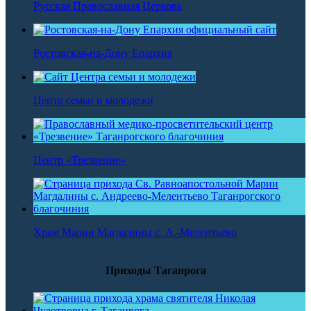
Русская Православная Церковь
Ростовская-на-Дону Епархия
Центр семьи и молодежи
Центр «Трезвение»
Храм Марии Магдалины с. А.-Мелентьево
Приходы Таганрога