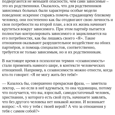
подвергаются не меньшей опасности, чем сами зависимые –
это их родственники. Оказалось, что для родственников
зависимых больных были характерны особые модели
поведения: искренне стараясь помочь страдающему близкому
человеку, они постепенно как бы отодвигают свою личность и
свои потребности на второй план, а вся их жизнь начинает
крутиться вокруг зависимого. При этом партнёр пытается
полностью контролировать зависимого и зацикливается на
его потребностях, как бы лишаясь своего «Я». Такие
отношения оказывают разрушительное воздействие на обоих
партнёров, и помощь специалистов, соответственно,
требуется не только зависимым, но и их родственникам.
В настоящее время в психологии термин «созависимость»
стали применять намного шире, в контексте человеческих
отношений. Например, к созависимости можно отнести, когда
кто-то говорит: «Я не могу жить без тебя!»
— Казалось бы, совершенно прекрасная фраза, — заметила
лектор, — но если в неё вдуматься, то она чудовищна, потому
что получается, что вы, взрослый, самодостаточный человек,
христианин, у которого есть свой путь, начинаете заявлять,
что без другого человека нет никакой жизни. И возникает
вопрос: «А что у тебя с твоей верой? А что за отношения у
тебя с самим собой?»