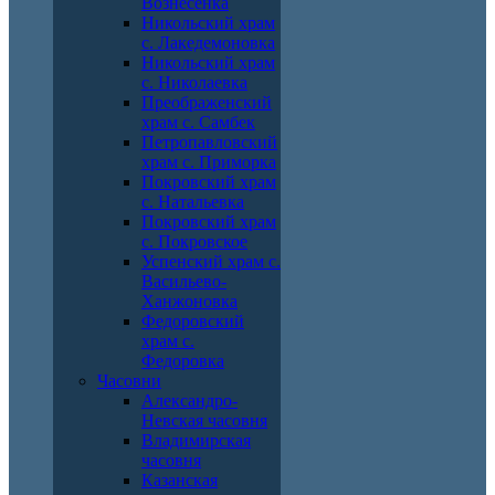
Вознесенка
Никольский храм
с. Лакедемоновка
Никольский храм
с. Николаевка
Преображенский
храм с. Самбек
Петропавловский
храм с. Приморка
Покровский храм
с. Натальевка
Покровский храм
с. Покровское
Успенский храм с.
Васильево-
Ханжоновка
Федоровский
храм с.
Федоровка
Часовни
Александро-
Невская часовня
Владимирская
часовня
Казанская