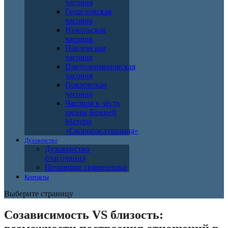
часовня
Георгиевская
часовня
Никольская
часовня
Павловская
часовня
Пантелеимоновская
часовня
Покровская
часовня
Часовня в честь
иконы Божией
Матери
«Скоропослушница»
Духовенство
Духовенство
благочиния
Почившие священники
Контакты
Выберите страницу
Созависимость VS близость: