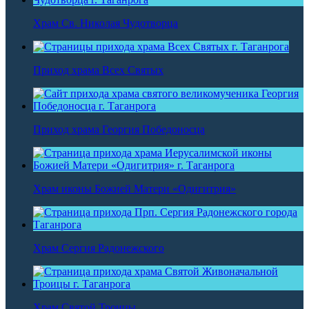
Храм Св. Николая Чудотворца
Приход храма Всех Святых
Приход храма Георгия Победоносца
Храм иконы Божией Матери «Одигитрия»
Храм Сергия Радонежского
Храм Святой Троицы