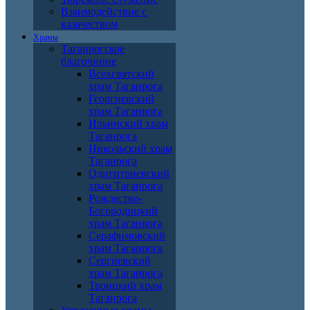
Взаимодействие с
казачеством
Храмы
Таганрогское
благочиние
Всехсвятский
храм Таганрога
Георгиевский
храм Таганрога
Ильинский храм
Таганрога
Никольский храм
Таганрога
Одигитриевский
храм Таганрога
Рождество-
Богородицкий
храм Таганрога
Серафимовский
храм Таганрога
Сергиевский
храм Таганрога
Троицкий храм
Таганрога