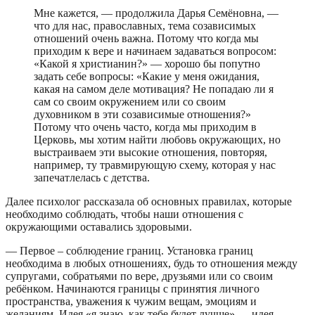
Мне кажется, — продолжила Дарья Семёновна, —
что для нас, православных, тема созависимых
отношений очень важна. Потому что когда мы
приходим к вере и начинаем задаваться вопросом:
«Какой я христианин?» — хорошо бы попутно
задать себе вопросы: «Какие у меня ожидания,
какая на самом деле мотивация? Не попадаю ли я
сам со своим окружением или со своим
духовником в эти созависимые отношения?»
Потому что очень часто, когда мы приходим в
Церковь, мы хотим найти любовь окружающих, но
выстраиваем эти высокие отношения, повторяя,
например, ту травмирующую схему, которая у нас
запечатлелась с детства.
Далее психолог рассказала об основных правилах, которые
необходимо соблюдать, чтобы наши отношения с
окружающими оставались здоровыми.
— Первое – соблюдение границ. Установка границ
необходима в любых отношениях, будь то отношения между
супругами, собратьями по вере, друзьями или со своим
ребёнком. Начинаются границы с принятия личного
пространства, уважения к чужим вещам, эмоциям и
желаниям. Идея «я знаю, как тебе будет лучше» — идея