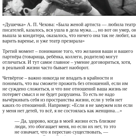
«Душечка» А. П. Чехова: «Была женой артиста — любила театр
писателей, казалось, вся ушла в дела мужа…, но вот он умер, о
вышла за кондитера, оказалось, что ничего она так не любит, ка
варить варенье, и уже театр презирала»
Третий момент – понимание того, что желания ваши и вашего
партнёра (товарища, ребёнка, коллеги, родителя) могут
отличаться. И тут самое главное – умение договориться, хотя,
в реальной жизни часто бывает наоборот.
Четвёртое – важно никогда не впадать в крайности и
понимать, что вы сможете прожить без отношений, если им
не суждено сложиться, и что вне отношений ваша жизнь не
потеряет смысл и не будет разрушена. То есть не надо
вычёркивать себя из пространства жизни, если у тебя нет
каких-то отношений. Например: «Если я не замужем или если
у меня нет детей, то всё, я не состоялась как женщина…»
— Да, здорово, когда в моей жизни есть близкие
люди, это обогащает меня, но если их нет, то это
не означает, что я перестаю существовать, —