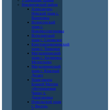
Утраченные храмы
Неклиновский район
Александро-
Невский храм с.
Вареновка
Вознесенский
храм с.
Новобессергеневка
Всехсвятский
храм с. Синявское
Крестовоздвиженский
храм с. Троицкое
Магдалининский
храм с. Андреево-
Мелентьево
Магдалининский
храм с. Красный
Десант
Храм иконы
Божией Матери
«Неупиваемая
Чаша» х.
Дарагановка
Никольский храм
с. Весело-