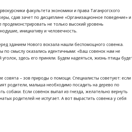
ервокурсники факультета экономики и права Таганрогского
жеры, сдав зачет по дисциплине «Организационное поведение» и
ке продемонстрировать не только высокий уровень
внодушие, инициативу и человечность.
перед зданием Нового вокзала нашли беспомощного совенка.
ты по смыслу оказались идентичными: «Ваш совенок нам не
й уголок, здесь его приняли. Будем надеяться, жизнь птицы буде
е совята – зов природы о помощи. Специалисты советуют: если
рмят родители, малыша необходимо посадить на дерево по
ть собаки. Если совёнок выпал из гнезда, желательно вернуть
натых родителей не испугает. А вот вырастить совенка у себя