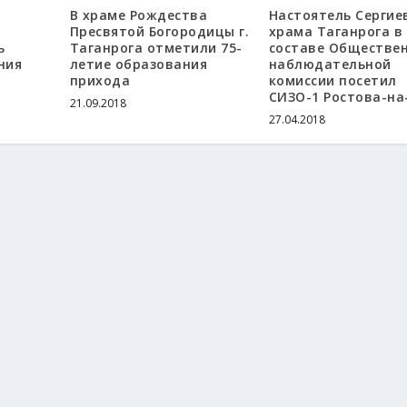
В храме Рождества
Настоятель Сергие
Пресвятой Богородицы г.
храма Таганрога в
ь
Таганрога отметили 75-
составе Обществе
ния
летие образования
наблюдательной
прихода
комиссии посетил
СИЗО-1 Ростова-на
21.09.2018
27.04.2018