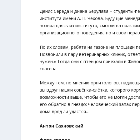
Денис Середа и Диана Берулава – студенты-п
института имени А. П. Чехова. Будущие менед
возвращаясь из института, смогли на практи
организационного поведения, но и свои нера
По их словам, ребята на газоне на площади 
Позвонили в пару ветеринарных клиник, отве
нужен.» Тогда они с птенцом приехали в Живо
спасена.
Между тем, по мнению орнитологов, падающи
вы вдруг нашли совёнка-слётка, которого ко
возможности выше, чтобы его не могли доста
его обратно в гнездо: человеческий запах пер
дома вряд ли удастся…
Антон Сахновский
Фото автора.