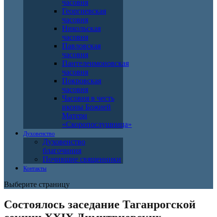
часовня
Георгиевская
часовня
Никольская
часовня
Павловская
часовня
Пантелеимоновская
часовня
Покровская
часовня
Часовня в честь
иконы Божией
Матери
«Скоропослушница»
Духовенство
Духовенство
благочиния
Почившие священники
Контакты
Выберите страницу
Состоялось заседание Таганрогской