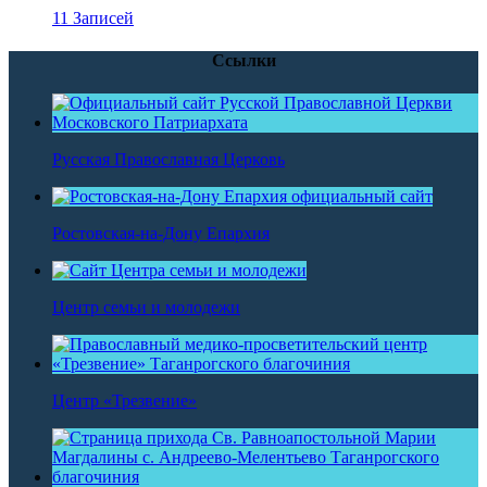
11 Записей
Ссылки
Русская Православная Церковь
Ростовская-на-Дону Епархия
Центр семьи и молодежи
Центр «Трезвение»