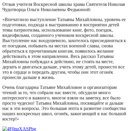
Отзыв учителя Воскресной школы храма Святителя Николая
Чудотворца Ольги Николаевны Федькиной:
«Впечатлило выступление Татьяны Михайловны, уровень ее
подготовки, подхода к выстраиванию в восприятии детей
темы патриотизма, использование книг, фото, поездок,
видеофильма, созданного учеником воскресной школы.
Выступление нас воодушевило, захотелось присоединиться к
ее поездкам, побывать на местах военной славы, снова
обратиться к прочитанным книгам, появилось желание
действовать в этом направлении. Весь рассказ Татьяны
Михайловны побуждал к действию, не стоять на месте,
дерзать и двигаться дальше, учить этому детей, пронести все
это в сердце и передать другим, чтобы они этот огонёк
пронесли дальше в жизнь.
Очень благодарна Татьяне Михайловне и организаторам
чтений за то, что собрали нас вместе, обсудили много
интересного и важного, многое взяли на заметку, все было
просто чудесно! Татьяна Михайловна, посвящайте и дальше
нас в эти вопросы. Это большая лепта в развитие сообщества
наших воскресных школ, огонёк, зажигающий в нас большой
костер!»