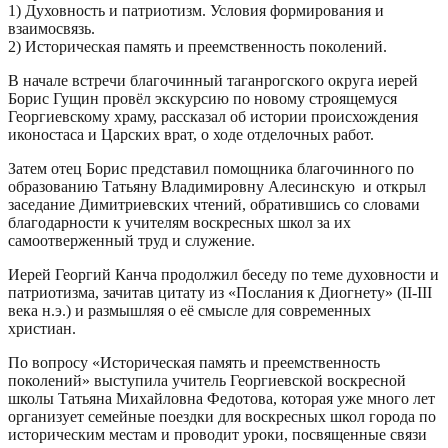
1) Духовность и патриотизм. Условия формирования и
взаимосвязь.
2) Историческая память и преемственность поколений.
В начале встречи благочинный таганрогского округа иерей
Борис Гущин провёл экскурсию по новому строящемуся
Георгиевскому храму, рассказал об истории происхождения
иконостаса и Царских врат, о ходе отделочных работ.
Затем отец Борис представил помощника благочинного по
образованию Татьяну Владимировну Алесинскую и открыл
заседание Димитриевских чтений, обратившись со словами
благодарности к учителям воскресных школ за их
самоотверженный труд и служение.
Иерей Георгий Канча продолжил беседу по теме духовности и
патриотизма, зачитав цитату из «Послания к Диогнету» (II-III
века н.э.) и размышляя о её смысле для современных
христиан.
По вопросу «Историческая память и преемственность
поколений» выступила учитель Георгиевской воскресной
школы Татьяна Михайловна Федотова, которая уже много лет
организует семейные поездки для воскресных школ города по
историческим местам и проводит уроки, посвященные связи