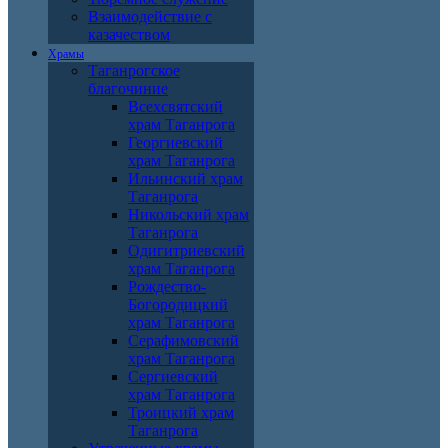
Взаимодействие с
казачеством
Храмы
Таганрогское
благочиние
Всехсвятский
храм Таганрога
Георгиевский
храм Таганрога
Ильинский храм
Таганрога
Никольский храм
Таганрога
Одигитриевский
храм Таганрога
Рождество-
Богородицкий
храм Таганрога
Серафимовский
храм Таганрога
Сергиевский
храм Таганрога
Троицкий храм
Таганрога