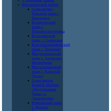
Утраченные храмы
Неклиновский район
Александро-
Невский храм с.
Вареновка
Вознесенский
храм с.
Новобессергеневка
Всехсвятский
храм с. Синявское
Крестовоздвиженский
храм с. Троицкое
Магдалининский
храм с. Андреево-
Мелентьево
Магдалининский
храм с. Красный
Десант
Храм иконы
Божией Матери
«Неупиваемая
Чаша» х.
Дарагановка
Никольский храм
с. Весело-