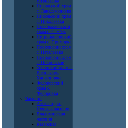
Вознесенка
Никольский храм
с. Лакедемоновка
Никольский храм
с. Николаевка
Преображенский
храм с. Самбек
Петропавловский
храм с. Приморка
Покровский храм
с. Натальевка
Покровский храм
с. Покровское
Успенский храм с.
Васильево-
Ханжоновка
Федоровский
храм с.
Федоровка
Часовни
Александро-
Невская часовня
Владимирская
часовня
Казанская