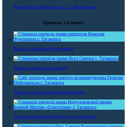
Храм Марии Магдалины с. А.-Мелентьево
Приходы Таганрога
Храм Св. Николая Чудотворца
Приход храма Всех Святых
Приход храма Георгия Победоносца
Храм иконы Божией Матери «Одигитрия»