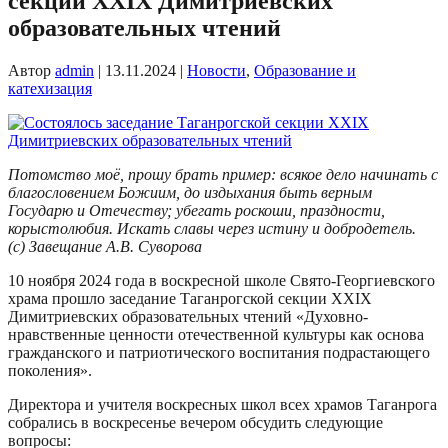
секции XXIХ Димитриевских
образовательных чтений
Автор
admin
|
13.11.2024
|
Новости
,
Образование и
катехизация
Потомство моё, прошу брать пример: всякое дело начинать с
благословением Божиим, до издыхания быть верным
Государю и Отечеству; убегать роскоши, праздности,
корыстолюбия. Искать славы через истину и добродетель.
(с) Завещание А.В. Суворова
10 ноября 2024 года в воскресной школе Свято-Георгиевского
храма прошло заседание Таганрогской секции XXIХ
Димитриевских образовательных чтений «Духовно-
нравственные ценности отечественной культуры как основа
гражданского и патриотического воспитания подрастающего
поколения».
Директора и учителя воскресных школ всех храмов Таганрога
собрались в воскресенье вечером обсудить следующие
вопросы: