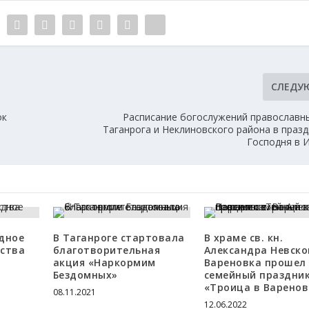
СЛЕДУ
ок
Расписание богослужений православн
Таганрога и Неклиновского района в празд
Господня в 
дное
В Таганроге стартовала
В храме св. кн.
нства
благотворительная
Александра Невског
акция «Наркормим
Вареновка прошел
Бездомных»
семейный праздни
«Троица в Варенов
08.11.2021
12.06.2022