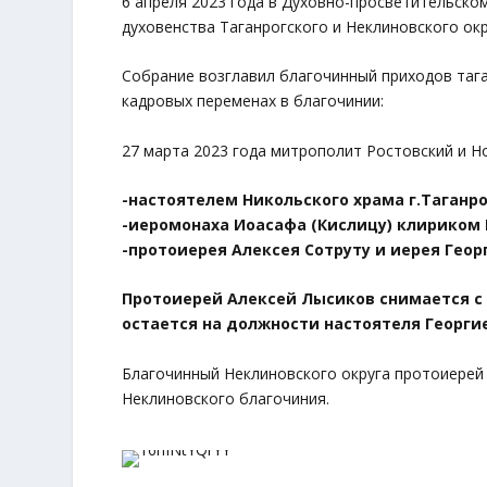
6 апреля 2023 года в Духовно-просветительско
духовенства Таганрогского и Неклиновского окр
Собрание возглавил благочинный приходов тага
кадровых переменах в благочинии:
27 марта 2023 года митрополит Ростовский и Н
-настоятелем Никольского храма г.Таганр
-иеромонаха Иоасафа (Кислицу) клириком 
-протоиерея Алексея Сотруту и иерея Геор
Протоиерей Алексей Лысиков снимается с 
остается на должности настоятеля Георги
Благочинный Неклиновского округа протоиерей
Неклиновского благочиния.