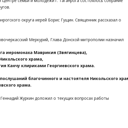
м Центре семьи и молодежи г. Таганрога состоялось собрание
угов.
нрогского округа иерей Борис Гущин. Священник рассказал о
овочеркасский Меркурий, Глава Донской митрополии назначил
ога иеромонаха Маврикия (Звягинцева),
Никольского храма,
гия Канчу клириками Георгиевского храма.
послушаний благочинного и настоятеля Никольского хра
евского храма.
 Геннадий Журкин доложил о текущих вопросах работы