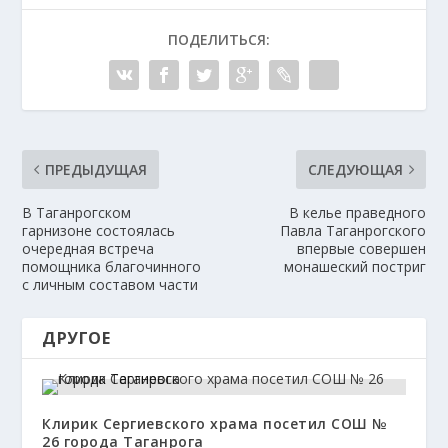
ПОДЕЛИТЬСЯ:
ПРЕДЫДУЩАЯ
СЛЕДУЮЩАЯ
В Таганрогском
В келье праведного
гарнизоне состоялась
Павла Таганрогского
очередная встреча
впервые совершен
помощника благочинного
монашеский постриг
с личным составом части
ДРУГОЕ
Клирик Сергиевского храма посетил СОШ №
26 города Таганрога