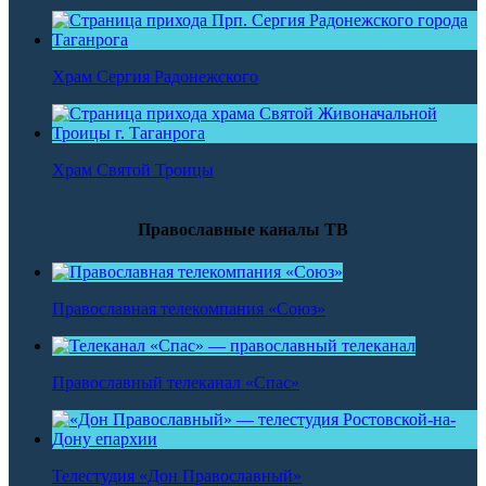
Храм Сергия Радонежского
Храм Святой Троицы
Православные каналы ТВ
Православная телекомпания «Союз»
Православный телеканал «Спас»
Телестудия «Дон Православный»