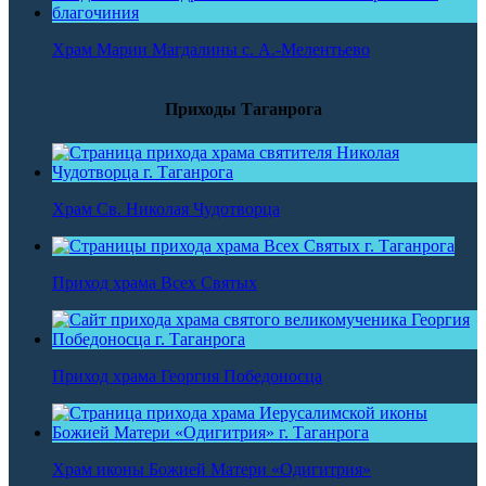
Храм Марии Магдалины с. А.-Мелентьево
Приходы Таганрога
Храм Св. Николая Чудотворца
Приход храма Всех Святых
Приход храма Георгия Победоносца
Храм иконы Божией Матери «Одигитрия»