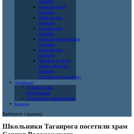
часовня
Георгиевская
часовня
Никольская
часовня
Павловская
часовня
Пантелеимоновская
часовня
Покровская
часовня
Часовня в честь
иконы Божией
Матери
«Скоропослушница»
Духовенство
Духовенство
благочиния
Почившие священники
Контакты
Выберите страницу
Школьники Таганрога посетили храм