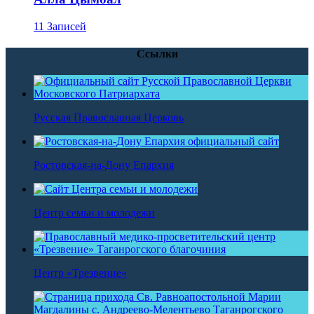
11 Записей
Ссылки
Русская Православная Церковь
Ростовская-на-Дону Епархия
Центр семьи и молодежи
Центр «Трезвение»