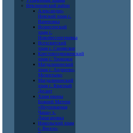
Утраченные храмы
Неклиновский район
Александро-
Невский храм с.
Вареновка
Вознесенский
храм с.
Новобессергеневка
Всехсвятский
храм с. Синявское
Крестовоздвиженский
храм с. Троицкое
Магдалининский
храм с. Андреево-
Мелентьево
Магдалининский
храм с. Красный
Десант
Храм иконы
Божией Матери
«Неупиваемая
Чаша» х.
Дарагановка
Никольский храм
с. Весело-