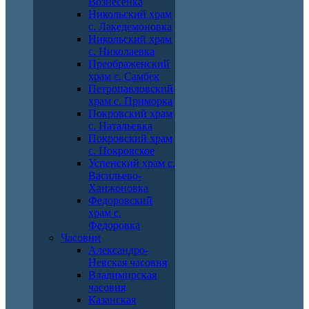
Вознесенка
Никольский храм
с. Лакедемоновка
Никольский храм
с. Николаевка
Преображенский
храм с. Самбек
Петропавловский
храм с. Приморка
Покровский храм
с. Натальевка
Покровский храм
с. Покровское
Успенский храм с.
Васильево-
Ханжоновка
Федоровский
храм с.
Федоровка
Часовни
Александро-
Невская часовня
Владимирская
часовня
Казанская