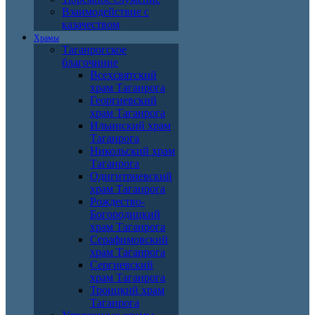
Взаимодействие с
казачеством
Храмы
Таганрогское
благочиние
Всехсвятский
храм Таганрога
Георгиевский
храм Таганрога
Ильинский храм
Таганрога
Никольский храм
Таганрога
Одигитриевский
храм Таганрога
Рождество-
Богородицкий
храм Таганрога
Серафимовский
храм Таганрога
Сергиевский
храм Таганрога
Троицкий храм
Таганрога