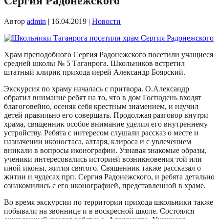
Сергия Радонежского
Автор
admin
|
16.04.2019
|
Новости
Храм преподобного Сергия Радонежского посетили учащиеся
средней школы № 5 Таганрога. Школьников встретил
штатный клирик прихода иерей Александр Боярский.
Экскурсия по храму началась с притвора. О.Александр
обратил внимание ребят на то, что в дом Господень входят
благоговейно, осеняя себя крестным знамением, и научил
детей правильно его совершать. Продолжая разговор внутри
храма, священник особое внимание уделил его внутреннему
устройству. Ребята с интересом слушали рассказ о месте и
назначении иконостаса, алтаря, клироса и с увлечением
вникали в вопросы иконографии. Узнавая знакомые образы,
ученики интересовались историей возникновения той или
иной иконы, жития святого. Священник также рассказал о
житии и чудесах прп. Сергия Радонежского, и ребята детально
ознакомились с его иконографией, представленной в храме.
Во время экскурсии по территории прихода школьники также
побывали на звоннице и в воскресной школе. Состоялся