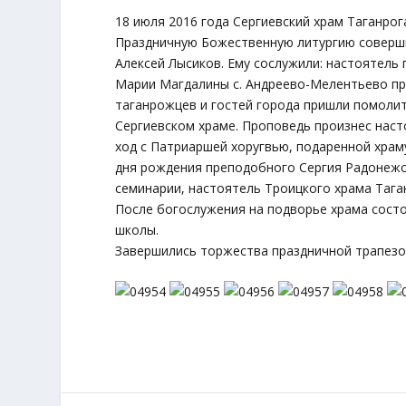
18 июля 2016 года Сергиевский храм Таганрог
Праздничную Божественную литургию соверши
Алексей Лысиков. Ему сослужили: настоятель 
Марии Магдалины с. Андреево-Мелентьево пр
таганрожцев и гостей города пришли помолит
Сергиевском храме. Проповедь произнес наст
ход с Патриаршей хоругвью, подаренной храму
дня рождения преподобного Сергия Радонежск
семинарии, настоятель Троицкого храма Таг
После богослужения на подворье храма сост
школы.
Завершились торжества праздничной трапезо