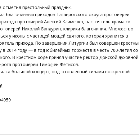
а отметил престольный праздник.
л благочинный приходов Таганрогского округа протоиерей
прихода протоиерей Алексий Клименко, настоятель храма св.
отоиерей Николай Бандурин, клирики благочиния. Множество
ься у иконы с частицей мощей святого, которая хранится в
оятель прихода. По завершении Литургии был совершен крестны
 в 2014 году — в год юбилейных торжеств в честь 700-летия со
ого. В крестном ходе принял участие ректор Донской духовной
анрога протоиерей Тимофей Фетисов.
оялся большой концерт, подготовленный силами воскресной
й.