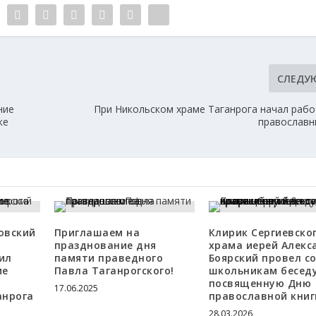
СЛЕДУ
ние
При Никольском храме Таганрога начал рабо
ке
православн
овский
Приглашаем на
Клирик Сергиевско
празднование дня
храма иерей Алекс
ил
памяти праведного
Боярский провел с
ие
Павла Таганрогского!
школьникам беседу
посвященную Дню
17.06.2025
анрога
православной книг
28.03.2026