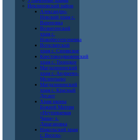
Утраченные храмы
Неклиновский район
Александро-
Невский храм с.
Вареновка
Вознесенский
храм с.
Новобессергеневка
Всехсвятский
храм с. Синявское
Крестовоздвиженский
храм с. Троицкое
Магдалининский
храм с. Андреево-
Мелентьево
Магдалининский
храм с. Красный
Десант
Храм иконы
Божией Матери
«Неупиваемая
Чаша» х.
Дарагановка
Никольский храм
с. Весело-