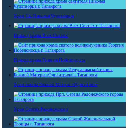
Храм Св. Николая Чудотворца
Приход храма Всех Святых
Приход храма Георгия Победоносца
Храм иконы Божией Матери «Одигитрия»
Храм Сергия Радонежского