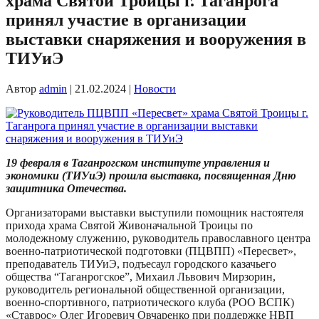
храма Святой Троицы г. Таганрога
принял участие в организации
выставки снаряжения и вооружения в
ТИУиЭ
Автор
admin
|
21.02.2024
|
Новости
19 февраля в Таганрогском институте управления и
экономики (ТИУиЭ) прошла выставка, посвященная Дню
защитника Отечества.
Организаторами выставки выступили помощник настоятеля
прихода храма Святой Живоначальной Троицы по
молодежному служению, руководитель православного центра
военно-патриотической подготовки (ПЦВПП) «Пересвет»,
преподаватель ТИУиЭ, подъесаул городского казачьего
общества “Таганрогское”, Михаил Львович Мирзорин,
руководитель региональной общественной организации,
военно-спортивного, патриотического клуба (РОО ВСПК)
«Ставрос» Олег Игоревич Овчаренко при поддержке НВП