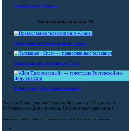
Храм Святой Троицы
Православные каналы ТВ
Православная телекомпания «Союз»
Православный телеканал «Спас»
Телестудия «Дон Православный»
Русская Православная Церковь Московский Патриархат
Ростовская-на-Дону епархия, Таганрогское благочиние
Мнение авторов Интернет-портала может не совпадать с позицией редакции