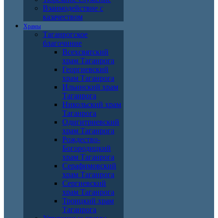
Взаимодействие с
казачеством
Храмы
Таганрогское
благочиние
Всехсвятский
храм Таганрога
Георгиевский
храм Таганрога
Ильинский храм
Таганрога
Никольский храм
Таганрога
Одигитриевский
храм Таганрога
Рождество-
Богородицкий
храм Таганрога
Серафимовский
храм Таганрога
Сергиевский
храм Таганрога
Троицкий храм
Таганрога