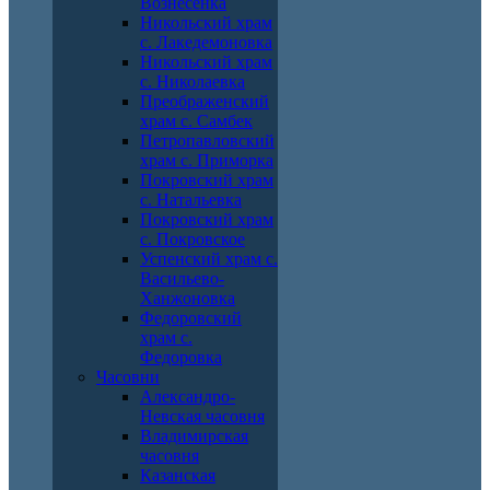
Вознесенка
Никольский храм
с. Лакедемоновка
Никольский храм
с. Николаевка
Преображенский
храм с. Самбек
Петропавловский
храм с. Приморка
Покровский храм
с. Натальевка
Покровский храм
с. Покровское
Успенский храм с.
Васильево-
Ханжоновка
Федоровский
храм с.
Федоровка
Часовни
Александро-
Невская часовня
Владимирская
часовня
Казанская