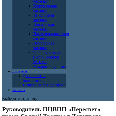
часовня
Георгиевская
часовня
Никольская
часовня
Павловская
часовня
Пантелеимоновская
часовня
Покровская
часовня
Часовня в честь
иконы Божией
Матери
«Скоропослушница»
Духовенство
Духовенство
благочиния
Почившие священники
Контакты
Выберите страницу
Руководитель ПЦВПП «Пересвет»