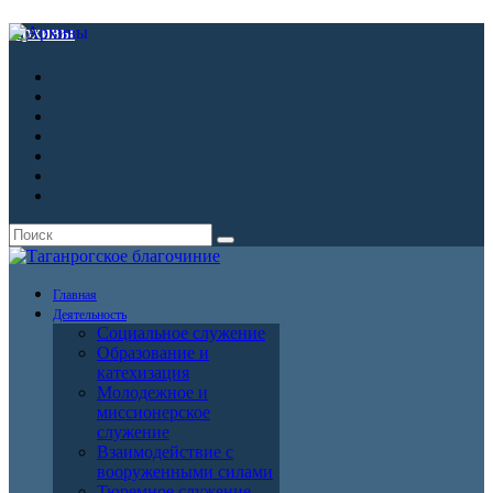
Архивы
Главная
Деятельность
Социальное служение
Образование и
катехизация
Молодежное и
миссионерское
служение
Взаимодействие с
вооруженными силами
Тюремное служение