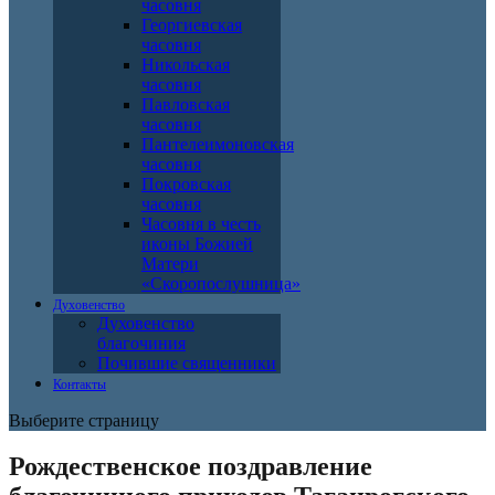
часовня
Георгиевская
часовня
Никольская
часовня
Павловская
часовня
Пантелеимоновская
часовня
Покровская
часовня
Часовня в честь
иконы Божией
Матери
«Скоропослушница»
Духовенство
Духовенство
благочиния
Почившие священники
Контакты
Выберите страницу
Рождественское поздравление