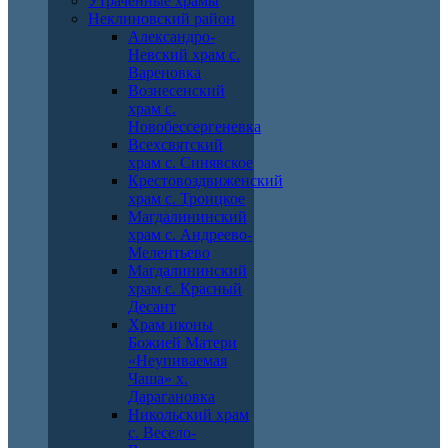
Утраченные храмы
Неклиновский район
Александро-
Невский храм с.
Вареновка
Вознесенский
храм с.
Новобессергеневка
Всехсвятский
храм с. Синявское
Крестовоздвиженский
храм с. Троицкое
Магдалининский
храм с. Андреево-
Мелентьево
Магдалининский
храм с. Красный
Десант
Храм иконы
Божией Матери
«Неупиваемая
Чаша» х.
Дарагановка
Никольский храм
с. Весело-