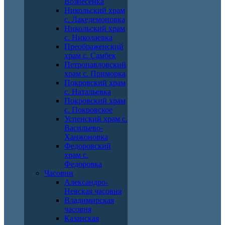
Вознесенка
Никольский храм
с. Лакедемоновка
Никольский храм
с. Николаевка
Преображенский
храм с. Самбек
Петропавловский
храм с. Приморка
Покровский храм
с. Натальевка
Покровский храм
с. Покровское
Успенский храм с.
Васильево-
Ханжоновка
Федоровский
храм с.
Федоровка
Часовни
Александро-
Невская часовня
Владимирская
часовня
Казанская