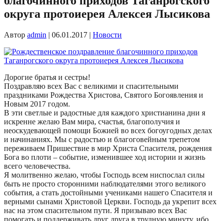
благочинного приходов Таганрогского
округа протоиерея Алексея Лысикова
Автор
admin
|
06.01.2017
|
Новости
Дорогие братья и сестры!
Поздравляю всех Вас с великими и спасительными
праздниками Рождества Христова, Святого Богоявления и
Новым 2017 годом.
В эти светлые и радостные для каждого христианина дни я
искренне желаю Вам мира, счастья, благополучия и
неоскудевающей помощи Божией во всех богоугодных делах
и начинаниях. Мы с радостью и благоговейным трепетом
переживаем Пришествие в мир Христа Спасителя, рождения
Бога во плоти – событие, изменившее ход истории и жизнь
всего человечества.
Я молитвенно желаю, чтобы Господь всем ниспослал силы
быть не просто сторонними наблюдателями этого великого
события, а стать достойными учениками нашего Спасителя и
верными сынами Христовой Церкви. Господь да укрепит всех
нас на этом спасительном пути. Я призываю всех Вас
помогать и поддерживать друг друга в трудную минуту, ибо