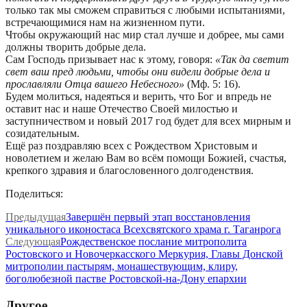
только так мы сможем справиться с любыми испытаниями,
встречающимися нам на жизненном пути.
Чтобы окружающий нас мир стал лучше и добрее, мы сами
должны творить добрые дела.
Сам Господь призывает нас к этому, говоря:
«Так да светит
свет ваш пред людьми, чтобы они видели добрые дела и
прославляли Отца вашего Небесного»
(Мф. 5: 16).
Будем молиться, надеяться и верить, что Бог и впредь не
оставит нас и наше Отечество Своей милостью и
заступничеством и новый 2017 год будет для всех мирным и
созидательным.
Ещё раз поздравляю всех с Рождеством Христовым и
новолетием и желаю Вам во всём помощи Божией, счастья,
крепкого здравия и благословенного долгоденствия.
Поделиться:
Предыдущая
Завершён первый этап восстановления
уникального иконостаса Всехсвятского храма г. Таганрога
Следующая
Рождественское послание митрополита
Ростовского и Новочеркасского Меркурия, Главы Донской
митрополии пастырям, монашествующим, клиру,
боголюбезной пастве Ростовской-на-Дону епархии
Другое