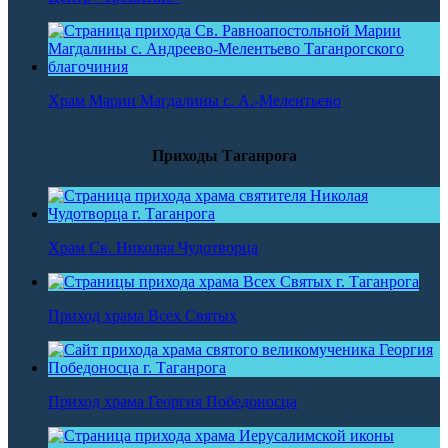
Храм Марии Магдалины с. А.-Мелентьево
Приходы Таганрога
Храм Св. Николая Чудотворца
Приход храма Всех Святых
Приход храма Георгия Победоносца