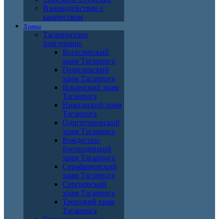
Взаимодействие с
казачеством
Храмы
Таганрогское
благочиние
Всехсвятский
храм Таганрога
Георгиевский
храм Таганрога
Ильинский храм
Таганрога
Никольский храм
Таганрога
Одигитриевский
храм Таганрога
Рождество-
Богородицкий
храм Таганрога
Серафимовский
храм Таганрога
Сергиевский
храм Таганрога
Троицкий храм
Таганрога