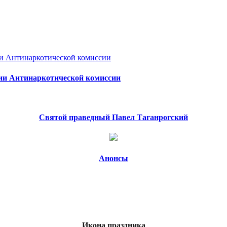
нии Антинаркотической комиссии
Святой праведный Павел Таганрогский
Анонсы
Икона праздника