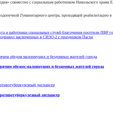
рдия» совместно с социальным работником Никольского храма 
подопечной Гуманитарного центра, проходящей реабилитацию в
уга и работники социальных служб благочиния посетили ПВР г
поздравил заключенных в СИЗО-2 с праздником Пасхи
орячим обедом малоимущих и бездомных жителей города
противотуберкулезный диспансер