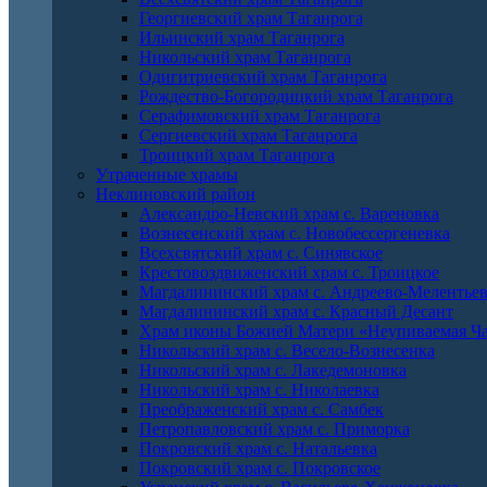
Георгиевский храм Таганрога
Ильинский храм Таганрога
Никольский храм Таганрога
Одигитриевский храм Таганрога
Рождество-Богородицкий храм Таганрога
Серафимовский храм Таганрога
Сергиевский храм Таганрога
Троицкий храм Таганрога
Утраченные храмы
Неклиновский район
Александро-Невский храм с. Вареновка
Вознесенский храм с. Новобессергеневка
Всехсвятский храм с. Синявское
Крестовоздвиженский храм с. Троицкое
Магдалининский храм с. Андреево-Мелентье
Магдалининский храм с. Красный Десант
Храм иконы Божией Матери «Неупиваемая Ча
Никольский храм с. Весело-Вознесенка
Никольский храм с. Лакедемоновка
Никольский храм с. Николаевка
Преображенский храм с. Самбек
Петропавловский храм с. Приморка
Покровский храм с. Натальевка
Покровский храм с. Покровское