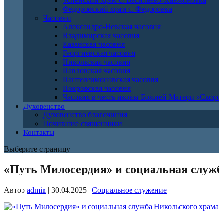
Успенский храм с. Васильево-Ханжоновка
Федоровский храм с. Федоровка
Часовни
Александро-Невская часовня
Владимирская часовня
Казанская часовня
Георгиевская часовня
Никольская часовня
Павловская часовня
Пантелеимоновская часовня
Покровская часовня
Часовня в честь иконы Божией Матери «Ско
Духовенство
Духовенство благочиния
Почившие священники
Контакты
Выберите страницу
«Путь Милосердия» и социальная служ
Автор
admin
|
30.04.2025
|
Социальное служение