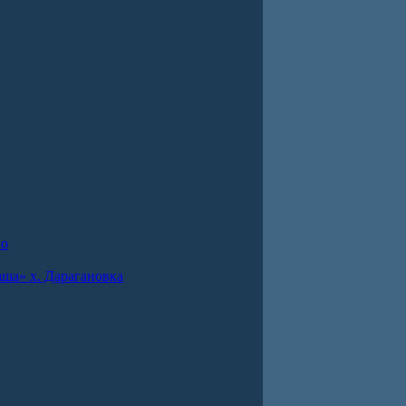
во
ша» х. Дарагановка