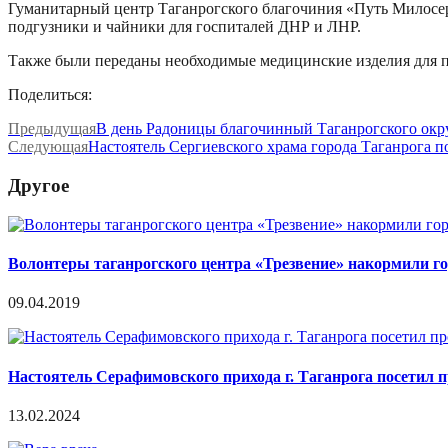
Гуманитарный центр Таганрогского благочиния «Путь Милосе
подгузники и чайники для госпиталей ДНР и ЛНР.
Также были переданы необходимые медицинские изделия для 
Поделиться:
Предыдущая
В день Радоницы благочинный Таганрогского окр
Следующая
Настоятель Сергиевского храма города Таганрога 
Другое
Волонтеры таганрогского центра «Трезвение» накормили г
09.04.2019
Настоятель Серафимовского прихода г. Таганрога посетил 
13.02.2024