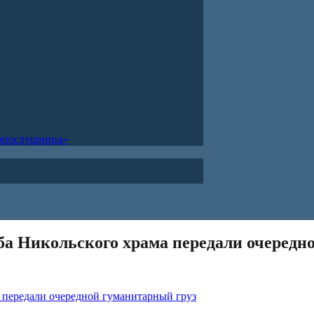
ропослушница»
ба Никольского храма передали очередн