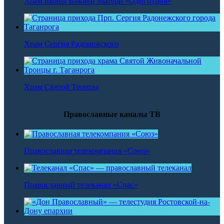
Храм иконы Божией Матери «Одигитрия»
Храм Сергия Радонежского
Храм Святой Троицы
Православные каналы ТВ
Православная телекомпания «Союз»
Православный телеканал «Спас»