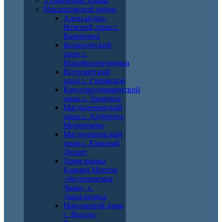
Утраченные храмы
Неклиновский район
Александро-
Невский храм с.
Вареновка
Вознесенский
храм с.
Новобессергеневка
Всехсвятский
храм с. Синявское
Крестовоздвиженский
храм с. Троицкое
Магдалининский
храм с. Андреево-
Мелентьево
Магдалининский
храм с. Красный
Десант
Храм иконы
Божией Матери
«Неупиваемая
Чаша» х.
Дарагановка
Никольский храм
с. Весело-