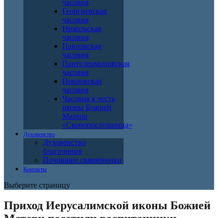
часовня
Георгиевская
часовня
Никольская
часовня
Павловская
часовня
Пантелеимоновская
часовня
Покровская
часовня
Часовня в честь
иконы Божией
Матери
«Скоропослушница»
Духовенство
Духовенство
благочиния
Почившие священники
Контакты
Выберите страницу
Приход Иерусалимской иконы Божией