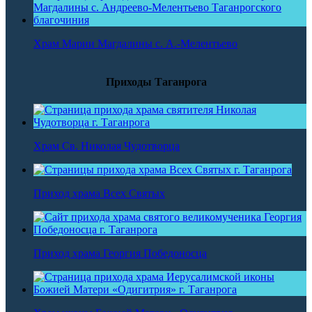
Храм Марии Магдалины с. А.-Мелентьево
Приходы Таганрога
Храм Св. Николая Чудотворца
Приход храма Всех Святых
Приход храма Георгия Победоносца