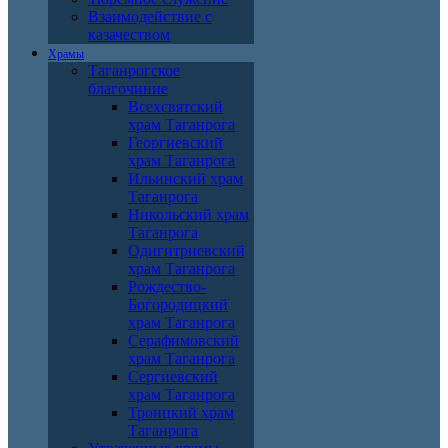
Взаимодействие с
казачеством
Храмы
Таганрогское
благочиние
Всехсвятский
храм Таганрога
Георгиевский
храм Таганрога
Ильинский храм
Таганрога
Никольский храм
Таганрога
Одигитриевский
храм Таганрога
Рождество-
Богородицкий
храм Таганрога
Серафимовский
храм Таганрога
Сергиевский
храм Таганрога
Троицкий храм
Таганрога