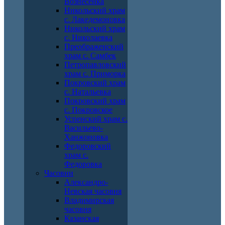
Вознесенка
Никольский храм
с. Лакедемоновка
Никольский храм
с. Николаевка
Преображенский
храм с. Самбек
Петропавловский
храм с. Приморка
Покровский храм
с. Натальевка
Покровский храм
с. Покровское
Успенский храм с.
Васильево-
Ханжоновка
Федоровский
храм с.
Федоровка
Часовни
Александро-
Невская часовня
Владимирская
часовня
Казанская