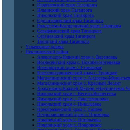
Георгиевский храм Таганрога
Ильинский храм Таганрога
Никольский храм Таганрога
Одигитриевский храм Таганрога
Рождество-Богородицкий храм Таганрога
Серафимовский храм Таганрога
Сергиевский храм Таганрога
Троицкий храм Таганрога
Утраченные храмы
Неклиновский район
Александро-Невский храм с. Вареновка
Вознесенский храм с. Новобессергеневка
Всехсвятский храм с. Синявское
Крестовоздвиженский храм с. Троицкое
Магдалининский храм с. Андреево-Мелентье
Магдалининский храм с. Красный Десант
Храм иконы Божией Матери «Неупиваемая Ча
Никольский храм с. Весело-Вознесенка
Никольский храм с. Лакедемоновка
Никольский храм с. Николаевка
Преображенский храм с. Самбек
Петропавловский храм с. Приморка
Покровский храм с. Натальевка
Покровский храм с. Покровское