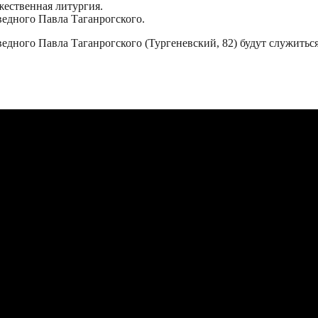
жественная литургия.
едного Павла Таганрогского.
аведного Павла Таганрогского (Тургеневский, 82) будут служитьс