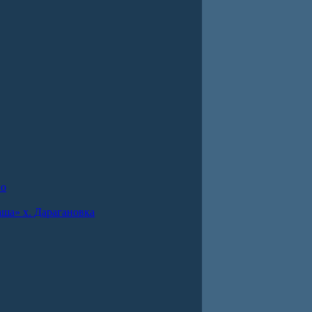
во
ша» х. Дарагановка