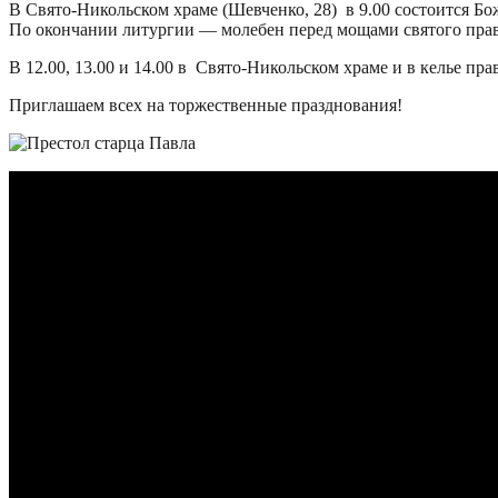
В Свято-Никольском храме (Шевченко, 28) в 9.00 состоится Бо
По окончании литургии — молебен перед мощами святого прав
В 12.00, 13.00 и 14.00 в Свято-Никольском храме и в келье пр
Приглашаем всех на торжественные празднования!