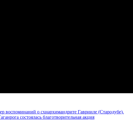
чер воспоминаний о схиархимандрите Гаврииле (Стародубе).
Таганрога состоялась благотворительная акция