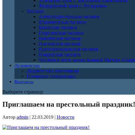
Успенский храм с. Васильево-Ханжоновка
Федоровский храм с. Федоровка
Часовни
Александро-Невская часовня
Владимирская часовня
Казанская часовня
Георгиевская часовня
Никольская часовня
Павловская часовня
Пантелеимоновская часовня
Покровская часовня
Часовня в честь иконы Божией Матери «Ско
Духовенство
Духовенство благочиния
Почившие священники
Контакты
Выберите страницу
Приглашаем на престольный праздник
Автор
admin
|
22.03.2019
|
Новости