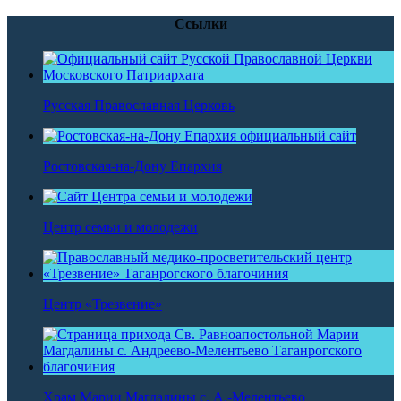
Ссылки
Русская Православная Церковь
Ростовская-на-Дону Епархия
Центр семьи и молодежи
Центр «Трезвение»
Храм Марии Магдалины с. А.-Мелентьево