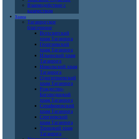
Взаимодействие с
казачеством
Храмы
Таганрогское
благочиние
Всехсвятский
храм Таганрога
Георгиевский
храм Таганрога
Ильинский храм
Таганрога
Никольский храм
Таганрога
Одигитриевский
храм Таганрога
Рождество-
Богородицкий
храм Таганрога
Серафимовский
храм Таганрога
Сергиевский
храм Таганрога
Троицкий храм
Таганрога