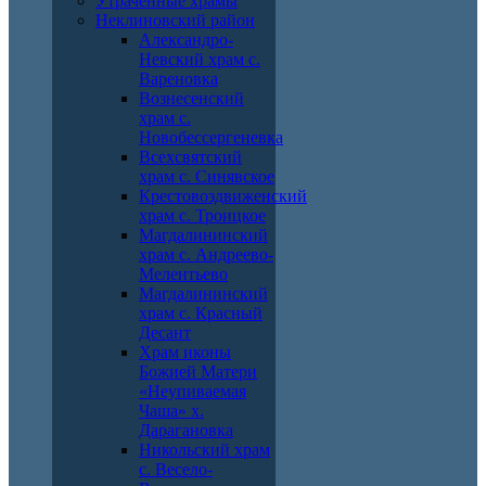
Утраченные храмы
Неклиновский район
Александро-
Невский храм с.
Вареновка
Вознесенский
храм с.
Новобессергеневка
Всехсвятский
храм с. Синявское
Крестовоздвиженский
храм с. Троицкое
Магдалининский
храм с. Андреево-
Мелентьево
Магдалининский
храм с. Красный
Десант
Храм иконы
Божией Матери
«Неупиваемая
Чаша» х.
Дарагановка
Никольский храм
с. Весело-