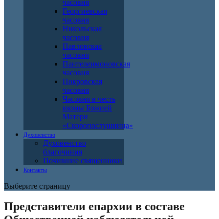
часовня
Георгиевская
часовня
Никольская
часовня
Павловская
часовня
Пантелеимоновская
часовня
Покровская
часовня
Часовня в честь
иконы Божией
Матери
«Скоропослушница»
Духовенство
Духовенство
благочиния
Почившие священники
Контакты
Выберите страницу
Представители епархии в составе