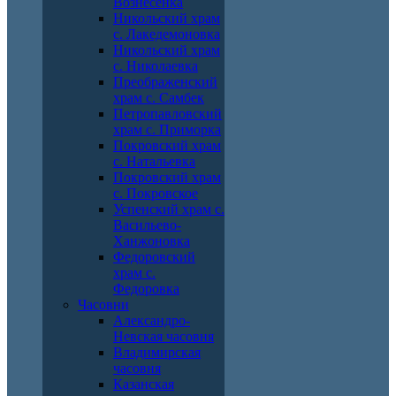
Вознесенка
Никольский храм
с. Лакедемоновка
Никольский храм
с. Николаевка
Преображенский
храм с. Самбек
Петропавловский
храм с. Приморка
Покровский храм
с. Натальевка
Покровский храм
с. Покровское
Успенский храм с.
Васильево-
Ханжоновка
Федоровский
храм с.
Федоровка
Часовни
Александро-
Невская часовня
Владимирская
часовня
Казанская