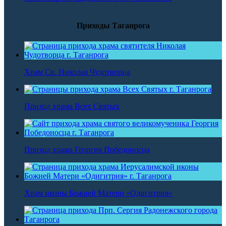
Приходы Таганрога
Храм Св. Николая Чудотворца
Приход храма Всех Святых
Приход храма Георгия Победоносца
Храм иконы Божией Матери «Одигитрия»