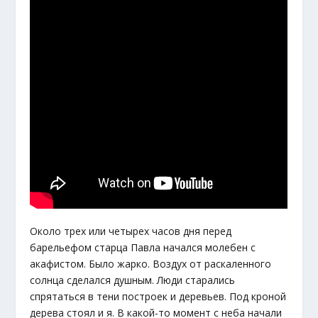
Около трех или четырех часов дня перед
барельефом старца Павла начался молебен с
акафистом. Было жарко. Воздух от раскаленного
солнца сделался душным. Люди старались
спрятаться в тени построек и деревьев. Под кроной
дерева стоял и я. В какой-то момент с неба начали