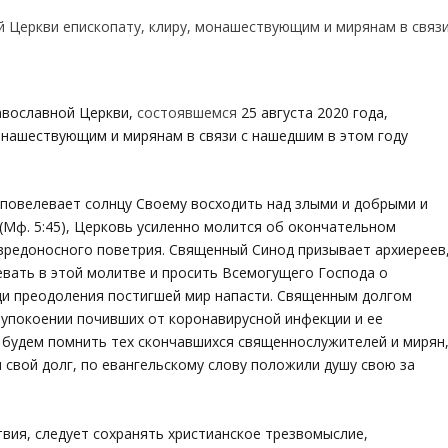
авославной Церкви,
состоявшемся
25 августа 2020 года,
онашествующим и мирянам в связи с нашедшим в этом году
й
повелевает солнцу Своему восходить над злыми и добрыми и
(Мф. 5:45), Церковь усиленно молится об окончательном
вредоносного поветрия. Священный Синод призывает архиереев
вать в этой молитве и просить Всемогущего Господа о
ди преодоления постигшей мир напасти. Священным долгом
 упокоении почивших от коронавирусной инфекции и ее
 будем помнить тех скончавшихся священнослужителей и мирян
я свой долг, по евангельскому слову положили
душу свою за
вия, следует сохранять христианское трезвомыслие,