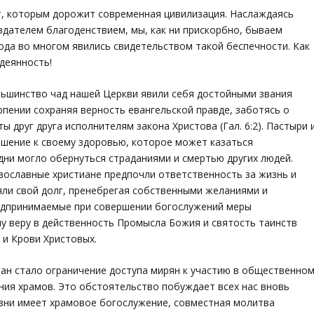
т, которым дорожит современная цивилизация. Наслаждаясь
дателем благоденствием, мы, как ни прискорбно, бываем
ода во многом явились свидетельством такой беспечности. Как
деянность!
льшинство чад нашей Церкви явили себя достойными звания
рпении сохраняя верность евангельской правде, заботясь о
ы друг друга исполнителям закона Христова (Гал. 6:2). Пастыри 
ошение к своему здоровью, которое может казаться
дни могло обернуться страданиями и смертью других людей.
вославные христиане предпочли ответственность за жизнь и
яли свой долг, пренебрегая собственными желаниями и
едпринимаемые при совершении богослужений меры
у веру в действенность Промысла Божия и святость таинств
 и Крови Христовых.
ан стало ограничение доступа мирян к участию в общественно
ия храмов. Это обстоятельство побуждает всех нас вновь
изни имеет храмовое богослужение, совместная молитва