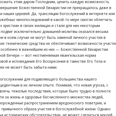
рожить этим даром Господним, ценить каждую возможность
совершение Божественной Евхаристии не прекращалось даже в
и наших церквей. Да, трансляции богослужений в интернете или
ужебных чинопоследований в какой-то мере смогли облегчить
 христиан в своих жилищах и стали для них некоторым
, подвиг исключительно домашней молитвы оказался весьма
и в коем случае не могут быть заменой личного участия в
акие технические средства не обеспечивают возможности участи
и особенно в важнейшем из них — Божественной Евхаристии.
йной Вечери — вот неотменяемая евангельская норма
ой и исповедания Его Воскресения в таинстве Его Тела и
виях не может быть забыта нами.
богослужении для подавляющего большинства нашего
цедентным в их личном опыте. Понимая, что новая угроза, с
овлечь тяжелые последствия, которые было трудно в полноте
сти за жизнь и здоровье бесчисленного множества людей,
 порожденные распространением вредоносного поветрия, и
т привычного образа участия в богослужебной жизни. Однако
х исторических обстоятельствах, не может сделаться некоей