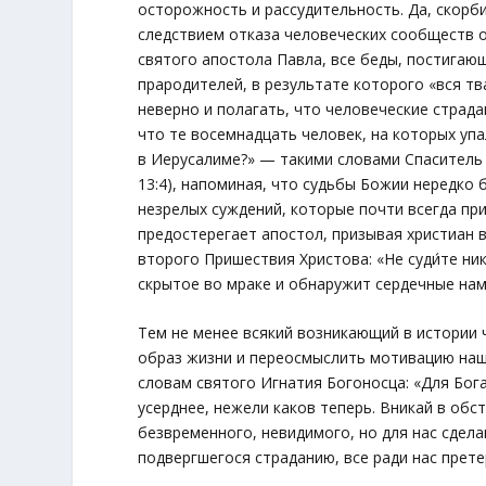
осторожность и рассудительность. Да, скор
следствием отказа человеческих сообществ 
святого апостола Павла, все беды, постигаю
прародителей, в результате которого
«вся т
неверно и полагать, что человеческие страд
что те восемнадцать человек, на которых уп
в Иерусалиме?»
— такими словами Спаситель о
13:4), напоминая, что судьбы Божии нередко
незрелых суждений, которые почти всегда пр
предостерегает апостол, призывая христиан 
второго Пришествия Христова:
«Не суди́те н
скрытое во мраке и обнаружит сердечные нам
Тем не менее всякий возникающий в истории
образ жизни и переосмыслить мотивацию наш
словам святого Игнатия Богоносца:
«Для Бога
усерднее, нежели каков теперь. Вникай в об
безвременного, невидимого, но для нас сдела
подвергшегося страданию, все ради нас прет