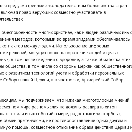
ься предусмотренные законодательством большинства стран
, включая право верующих совместно участвовать в
ятельствах.
 обеспокоенность многих христиан, как и людей различных иных
енения методов, которыми во время эпидемии обеспечивалось
х контактов между людьми. Использование цифровых
тие решений, могущих повлечь поражение людей и целых
ных, в том числе сведений о здоровье, а также обработка этих
ны общества, в том числе со стороны Церкви как общественног
ые с развитием технологий учета и обработки персональных
е Соборы нашей Церкви, и в частности,
Архиерейский Собор
сяцам, мы подчеркиваем, что никакая многоголосица мнений,
временном мире разномыслия не должны раздирать хитон
нах тех или иных событий в мире, радостных или скорбных,
е обмен претензиями, не противопоставление одних другим и
аимную помощь, совместное отыскание образа действия Церкви 