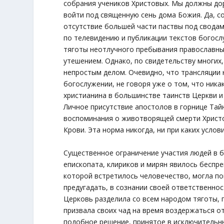
собрания учеников Христовых. Мы должны до
войти под священную сень дома Божия. Да, 
отсутствие большей части паствы под сводам
по телевидению и публикации текстов богосл
тяготы неотлучного пребывания православных
утешением. Однако, по свидетельству многих
непростым делом. Очевидно, что трансляции н
богослужении, не говоря уже о том, что ник
христианина в большинстве таинств Церкви 
Личное присутствие апостолов в горнице Та
воспоминания о животворящей смерти Христов
Крови. Эта норма никогда, ни при каких усло
Существенное ограничение участия людей в 
епископата, клириков и мирян явилось беспре
которой встретилось человечество, могла п
предугадать, в сознании своей ответственно
Церковь разделила со всем народом тяготы,
призвала своих чад на время воздержаться о
подобное решение, принятое в исключительны