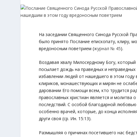
На заседании Священного Синода Русской Пр
было принято Послание епископату, клиру, м
вредоносным поветрием (
журнал № 45
).
Воздавая хвалу Милосердному Богу, которы
посылает дождь на праведных и неправедных
избавлении людей от нашедшего в этом году 
клириков, монашествующих и мирян не ослабе
даровании Его помощи всем, кто трудится ра
православных христиан является и молитва о
последствий. С особой благодарной любовью
особенно врачей, которые, до конца исполня
други своя
(ср. Ин. 15:13).
Размышляя о причинах посетившего нас бедст