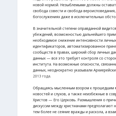
новой нормой. Незыблемыми должны остават
свобода совести и свобода вероисповедания
богослужениях даже в исключительных обсто
В значительной степени оправданной видится
убеждений, возможностью дальнейшего прим
необходимое снижение интенсивности личны
идентификаторов, автоматизированное приня
сообществ в правах, широкий сбор личных дан
данных — все это требует контроля со сторо
института. На возможные опасности, связанн
данных, неоднократно указывали Архиерейски
2013 года
.
Обращаясь мысленным взором к прошедшим ме
новостей и слухов, а также неизбежные в со
Христов — Его Церковь. Размышления о причи
дискуссии между христианами предполагают н
тем более не сеяние вражды и раскола, а вз