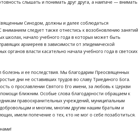
отовность слышать и понимать друг друга, а наипаче — внимать
Священным Синодом, должны и далее соблюдаться
С вниманием следует также отнестись к возобновлению заняти
ных школах, начало учебного года в которых может быть
правящих архиереев в зависимости от эпидемической
ых органов власти касательно начала учебного года в светских
л болезнь и ее последствия. Мы благодарим Преосвященных
простые дни не оставивших трудов во славу Триединого Бога.
ность о прославлении Святого Его имени, за любовь к Церкви
ие помощи ближним. Особые слова благодарности обращаем к
удникам правоохранительных учреждений, муниципальным
добровольцам и многим, многим другим нашим братьям и
ющих, имели попечение о тех, кто не мог о себе позаботиться.
нами!