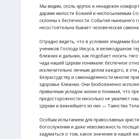
Мы видим, сколь хрупок и ненадежен комфор
дарами милости Божией и ниспосылаемым Соз
склонны к беспечности. События нынешнего г
несостоятельна бывает человеческая самона
Отрадно видеть, что в условиях эпидемии бо
учеников Господа Иисуса, в великодушном те
ближних и дальних, как подобает носить тягот
чада нашей Церкви понимали: беспечное отн
исключительно личным делом каждого, в эти 
Безрассудству и самонадеянности многие пра
здоровье ближних. Они безбоязненно исполн
привычным укладом жизни и понимая, что пр
предосторожности нисколько не умаляют наш
Церкви и важнейшего из них — Таинства Тела
Особым испытанием для православных христи
богослужении и даже невозможность посещен
задуматься о том, какое значение в нашей ж