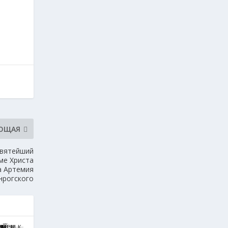
ЮЩАЯ
Святейший
ме Христа
а Артемия
нрогского