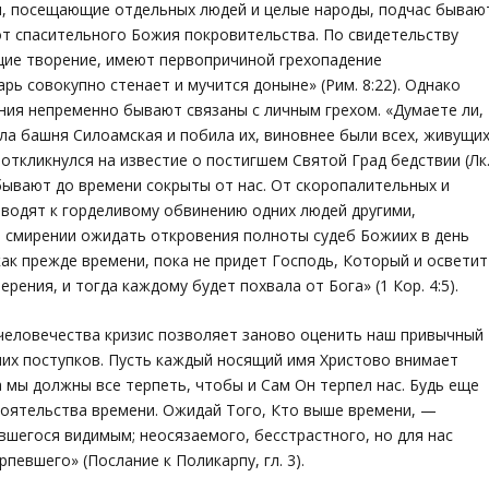
би, посещающие отдельных людей и целые народы, подчас бываю
от спасительного Божия покровительства. По свидетельству
щие творение, имеют первопричиной грехопадение
варь совокупно стенает и мучится доныне»
(Рим. 8:22). Однако
ания непременно бывают связаны с личным грехом.
«Думаете ли,
ала башня Силоамская и побила их, виновнее были всех, живущи
ткликнулся на известие о постигшем Святой Град бедствии (Лк
 бывают до времени сокрыты от нас. От скоропалительных и
иводят к горделивому обвинению одних людей другими,
в смирении ожидать откровения полноты судеб Божиих в день
икак прежде времени, пока не придет Господь, Который и осветит
ерения, и тогда каждому будет похвала от Бога»
(1 Кор. 4:5).
 человечества кризис позволяет заново оценить наш привычный
их поступков. Пусть каждый носящий имя Христово внимает
 мы должны все терпеть, чтобы и Сам Он терпел нас. Будь еще
стоятельства времени. Ожидай Того, Кто выше времени, —
вшегося видимым; неосязаемого, бесстрастного, но для нас
ерпевшего»
(Послание к Поликарпу, гл. 3).