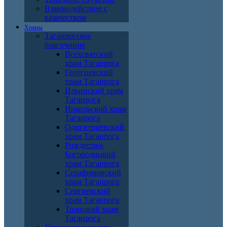
Взаимодействие с
казачеством
Храмы
Таганрогское
благочиние
Всехсвятский
храм Таганрога
Георгиевский
храм Таганрога
Ильинский храм
Таганрога
Никольский храм
Таганрога
Одигитриевский
храм Таганрога
Рождество-
Богородицкий
храм Таганрога
Серафимовский
храм Таганрога
Сергиевский
храм Таганрога
Троицкий храм
Таганрога