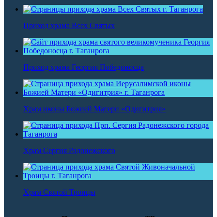
Приход храма Всех Святых
Приход храма Георгия Победоносца
Храм иконы Божией Матери «Одигитрия»
Храм Сергия Радонежского
Храм Святой Троицы