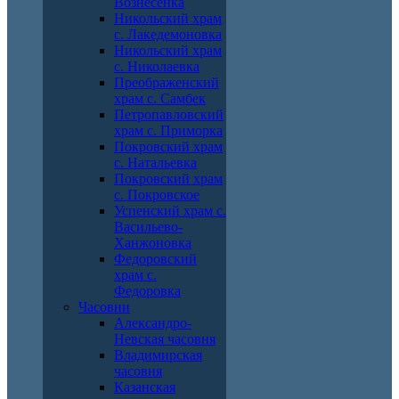
Вознесенка
Никольский храм
с. Лакедемоновка
Никольский храм
с. Николаевка
Преображенский
храм с. Самбек
Петропавловский
храм с. Приморка
Покровский храм
с. Натальевка
Покровский храм
с. Покровское
Успенский храм с.
Васильево-
Ханжоновка
Федоровский
храм с.
Федоровка
Часовни
Александро-
Невская часовня
Владимирская
часовня
Казанская