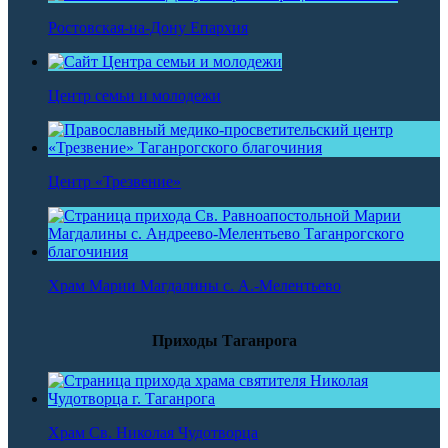
Ростовская-на-Дону Епархия
Центр семьи и молодежи
Центр «Трезвение»
Храм Марии Магдалины с. А.-Мелентьево
Приходы Таганрога
Храм Св. Николая Чудотворца