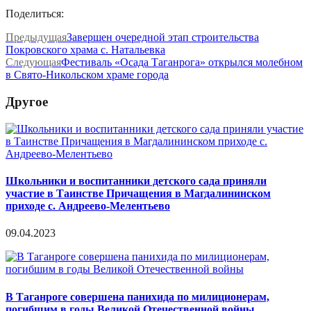
Поделиться:
Предыдущая
Завершен очередной этап строительства
Покровского храма с. Натальевка
Следующая
Фестиваль «Осада Таганрога» открылся молебном
в Свято-Никольском храме города
Другое
Школьники и воспитанники детского сада приняли
участие в Таинстве Причащения в Магдалининском
приходе с. Андреево-Мелентьево
09.04.2023
В Таганроге совершена панихида по милиционерам,
погибшим в годы Великой Отечественной войны