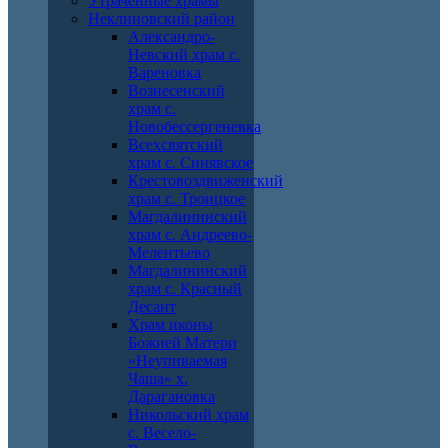
Утраченные храмы
Неклиновский район
Александро-
Невский храм с.
Вареновка
Вознесенский
храм с.
Новобессергеневка
Всехсвятский
храм с. Синявское
Крестовоздвиженский
храм с. Троицкое
Магдалининский
храм с. Андреево-
Мелентьево
Магдалининский
храм с. Красный
Десант
Храм иконы
Божией Матери
«Неупиваемая
Чаша» х.
Дарагановка
Никольский храм
с. Весело-