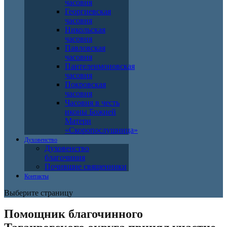
часовня
Георгиевская
часовня
Никольская
часовня
Павловская
часовня
Пантелеимоновская
часовня
Покровская
часовня
Часовня в честь
иконы Божией
Матери
«Скоропослушница»
Духовенство
Духовенство
благочиния
Почившие священники
Контакты
Выберите страницу
Помощник благочинного