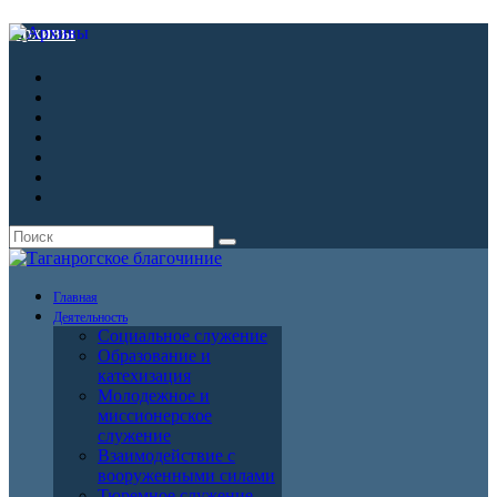
Архивы
Главная
Деятельность
Социальное служение
Образование и
катехизация
Молодежное и
миссионерское
служение
Взаимодействие с
вооруженными силами
Тюремное служение