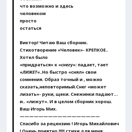
что возможно и здесь
человеком
просто
остаться
Виктор! Читаю Ваш сборник.
Стихотворение «Человек»- КРЕПКОЕ..
Хотел было
«придраться» к «
снег
у»: падает, тает
«
ЛИЖЕТ
«..Но быстро «снял» свои
сомнения. Образ точный и , можно
сказать,неповторимый.Снег «может
лизать»- руки, щеки. Снежинки падают…
и.. «лижут». И в целом сборник хорош.
Ваш Игорь Мих.
—————————————————
Спасибо за рецензию ! Игорь Михайлович
! Очень приятно !!!!! стихи для меня