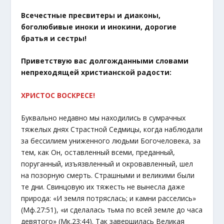
Всечестные пресвитеры и диаконы,
боголюбивые иноки и инокини, дорогие
братья и сестры!
Приветствую вас долгожданными словами
непреходящей христианской радости:
ХРИСТОС ВОСКРЕСЕ!
Буквально недавно мы находились в сумрачных
тяжелых днях Страстной Седмицы, когда наблюдали
за бессилием униженного людьми Богочеловека, за
тем, как Он, оставленный всеми, преданный,
поруганный, изъязвленный и окровавленный, шел
на позорную смерть. Страшными и великими были
те дни. Свинцовую их тяжесть не вынесла даже
природа: «И земля потряслась; и камни расселись»
(Мф.27:51), «и сделалась тьма по всей земле до часа
девятого» (Мк.23:44). Так завершилась Великая