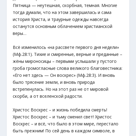
Пятница — неутешная, скорбная, темная. Многие
тогда думали, что на этом завершилась и сама
история Христа, и траурные одежды навсегда
останутся основным облачением христианской
веры…
Всё изменилось «на рассвете первого дня недели»
(Мф.28:1). Тихие и смиренные, верные и преданные –
жёны мироносицы – первыми услышали у пустого
гроба громогласные слова великого благовестника:
«Его нет здесь — Он воскрес» (Мф.28:3). И вновь
было трясение земли, и вновь природа
встрепенулась. Но на этот раз не от мировой
скорби, а от вселенской радости.
Христос Воскрес – и жизнь победила смерть!
Христос Воскрес – и тьму сменил свет! Христос
Воскрес – и всё, что было в этом мире, перестало
быть прежним! По сей день в каждом символе, в