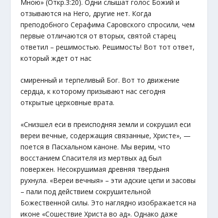
Мною» (Откр.3:20). Одни слышат голос Божий и
отзываются на Него, другие нет. Когда
преподобного Серафима Саровского спросили, чем
первые отличаются от вторых, святой старец
ответил – решимостью. Решимость! Вот тот ответ,
который ждет от нас
смиренный и терпеливый Бог. Вот то движение
сердца, к которому призывают нас сегодня
открытые церковные врата.
«Снизшел еси в преисподняя земли и сокрушил еси
вереи вечные, содержащия связанные, Христе», —
поется в Пасхальном каноне. Мы верим, что
восстанием Спасителя из мертвых ад был
повержен. Несокрушимая древняя твердыня
рухнула. «Вереи вечныя» – эти адские цепи и засовы
– пали под действием сокрушительной
Божественной силы. Это наглядно изображается на
иконе «Сошествие Христа во ад». Однако даже