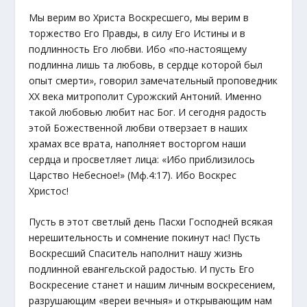
Мы верим во Христа Воскресшего, мы верим в
торжество Его Правды, в силу Его Истины и в
подлинность Его любви. Ибо «по-настоящему
подлинна лишь та любовь, в сердце которой был
опыт смерти», говорил замечательный проповедник
XX века митрополит Сурожский Антоний. Именно
такой любовью любит нас Бог. И сегодня радость
этой Божественной любви отверзает в наших
храмах все врата, наполняет восторгом наши
сердца и просветляет лица: «Ибо приблизилось
Царство Небесное!» (Мф.4:17). Ибо Воскрес
Христос!
Пусть в этот светлый день Пасхи Господней всякая
нерешительность и сомнение покинут нас! Пусть
Воскресший Спаситель наполнит нашу жизнь
подлинной евангельской радостью. И пусть Его
Воскресение станет и нашим личным воскресением,
разрушающим «вереи вечныя» и открывающим нам