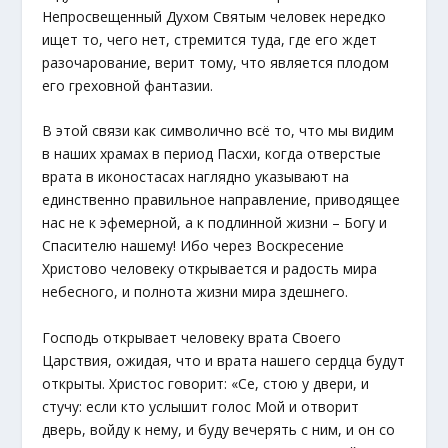
Непросвещенный Духом Святым человек нередко
ищет то, чего нет, стремится туда, где его ждет
разочарование, верит тому, что является плодом
его греховной фантазии.
В этой связи как символично всё то, что мы видим
в наших храмах в период Пасхи, когда отверстые
врата в иконостасах наглядно указывают на
единственно правильное направление, приводящее
нас не к эфемерной, а к подлинной жизни – Богу и
Спасителю нашему! Ибо через Воскресение
Христово человеку открывается и радость мира
небесного, и полнота жизни мира здешнего.
Господь открывает человеку врата Своего
Царствия, ожидая, что и врата нашего сердца будут
открыты. Христос говорит: «Се, стою у двери, и
стучу: если кто услышит голос Мой и отворит
дверь, войду к нему, и буду вечерять с ним, и он со