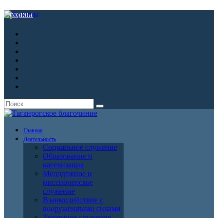
Архивы
Главная
Деятельность
Социальное служение
Образование и
катехизация
Молодежное и
миссионерское
служение
Взаимодействие с
вооруженными силами
Тюремное служение