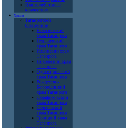
Взаимодействие с
казачеством
Храмы
Таганрогское
благочиние
Всехсвятский
храм Таганрога
Георгиевский
храм Таганрога
Ильинский храм
Таганрога
Никольский храм
Таганрога
Одигитриевский
храм Таганрога
Рождество-
Богородицкий
храм Таганрога
Серафимовский
храм Таганрога
Сергиевский
храм Таганрога
Троицкий храм
Таганрога