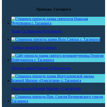
Приходы Таганрога
Храм Св. Николая Чудотворца
Приход храма Всех Святых
Приход храма Георгия Победоносца
Храм иконы Божией Матери «Одигитрия»