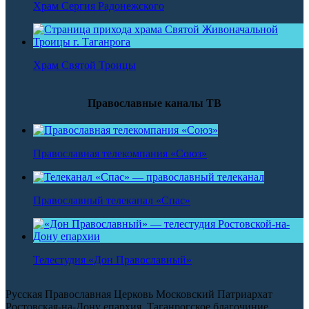
Храм Сергия Радонежского
Храм Святой Троицы
Православные каналы ТВ
Православная телекомпания «Союз»
Православный телеканал «Спас»
Телестудия «Дон Православный»
Русская Православная Церковь Московский Патриархат
Ростовская-на-Дону епархия, Таганрогское благочиние