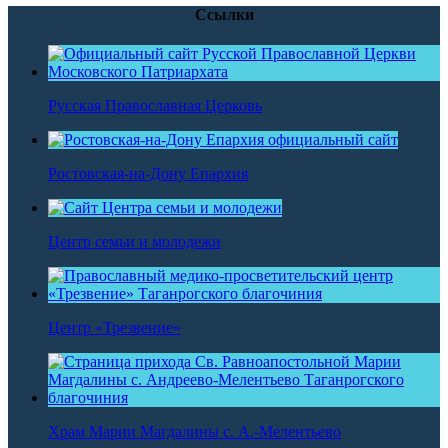
Ссылки
Русская Православная Церковь
Ростовская-на-Дону Епархия
Центр семьи и молодежи
Центр «Трезвение»
Храм Марии Магдалины с. А.-Мелентьево