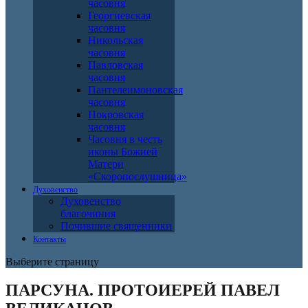
часовня
Георгиевская
часовня
Никольская
часовня
Павловская
часовня
Пантелеимоновская
часовня
Покровская
часовня
Часовня в честь
иконы Божией
Матери
«Скоропослушница»
Духовенство
Духовенство
благочиния
Почившие священники
Контакты
Выберите страницу
ПАРСУНА. ПРОТОИЕРЕЙ ПАВЕЛ