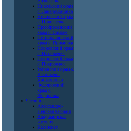
Вознесенка
Никольский храм
с. Лакедемоновка
Никольский храм
с. Николаевка
Преображенский
храм с. Самбек
Петропавловский
храм с. Приморка
Покровский храм
с. Натальевка
Покровский храм
с. Покровское
Успенский храм с.
Васильево-
Ханжоновка
Федоровский
храм с.
Федоровка
Часовни
Александро-
Невская часовня
Владимирская
часовня
Казанская