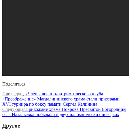
Поделиться:
Предыдущая
Члены военно-патриотического клуба
«Преображение» Магдалининского храма стали призерами
XVI турнира по боксу памяти Сергея Калинина
Следующая
Прихожане храма Покрова Пресвятой Богородицы
села Натальевка побывали в двух паломнических поездках
Другое