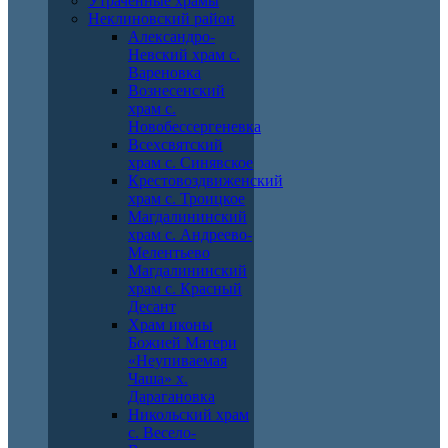
Утраченные храмы
Неклиновский район
Александро-
Невский храм с.
Вареновка
Вознесенский
храм с.
Новобессергеневка
Всехсвятский
храм с. Синявское
Крестовоздвиженский
храм с. Троицкое
Магдалининский
храм с. Андреево-
Мелентьево
Магдалининский
храм с. Красный
Десант
Храм иконы
Божией Матери
«Неупиваемая
Чаша» х.
Дарагановка
Никольский храм
с. Весело-