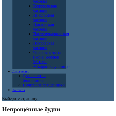
часовня
Георгиевская
часовня
Никольская
часовня
Павловская
часовня
Пантелеимоновская
часовня
Покровская
часовня
Часовня в честь
иконы Божией
Матери
«Скоропослушница»
Духовенство
Духовенство
благочиния
Почившие священники
Контакты
Выберите страницу
Непрощённые будни