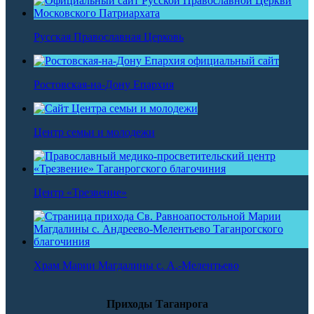
Русская Православная Церковь
Ростовская-на-Дону Епархия
Центр семьи и молодежи
Центр «Трезвение»
Храм Марии Магдалины с. А.-Мелентьево
Приходы Таганрога