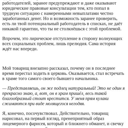
работодателей, заранее предупреждают и даже оказывают
юридические правовые консультации тем, кто попал в
трудную ситуацию с намеренными невыплатами честно
заработанных денег. Но и возможность заранее проверить,
есть ли твой потенциальный работодатель в списках, не даёт
никакой гарантии, что ты не столкнёшься с этой проблемой.
Впрочем, это лирическое отступление в сторону волнующих
всех социальных проблем, лишь прелюдия. Сама история
ждёт нас впереди.
Мой товарищ внезапно рассказал, почему он в последнее
время перестал ходить в церковь. Оказывается, стал встречать
в храме того самого своего бывшего начальника.
— Представляешь, он же подлец натуральный! Это не один я
прекрасно знаю, а, вот, он в храм пришёл, весь такой
благообразный стоит крестится. У меня прям кулаки
сжимаются при виде молящегося негодяя.
Я, конечно, посочувствовал. Действительно, товарищ
нарисовал, на первый взгляд, пренеприятный образ
лицемерного фарисея, который и ближнего обманет, и свечку