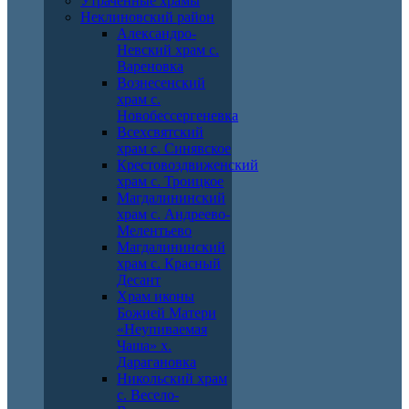
Утраченные храмы
Неклиновский район
Александро-
Невский храм с.
Вареновка
Вознесенский
храм с.
Новобессергеневка
Всехсвятский
храм с. Синявское
Крестовоздвиженский
храм с. Троицкое
Магдалининский
храм с. Андреево-
Мелентьево
Магдалининский
храм с. Красный
Десант
Храм иконы
Божией Матери
«Неупиваемая
Чаша» х.
Дарагановка
Никольский храм
с. Весело-