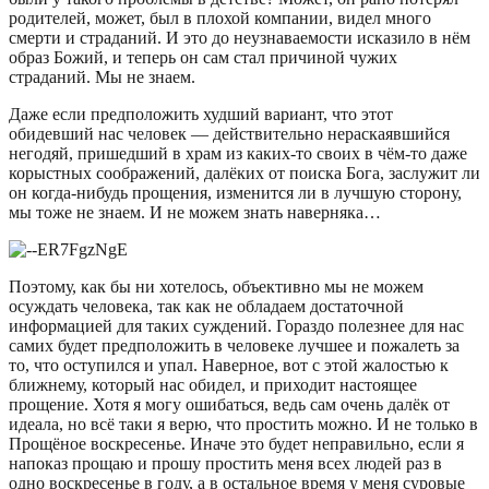
родителей, может, был в плохой компании, видел много
смерти и страданий. И это до неузнаваемости исказило в нём
образ Божий, и теперь он сам стал причиной чужих
страданий. Мы не знаем.
Даже если предположить худший вариант, что этот
обидевший нас человек — действительно нераскаявшийся
негодяй, пришедший в храм из каких-то своих в чём-то даже
корыстных соображений, далёких от поиска Бога, заслужит ли
он когда-нибудь прощения, изменится ли в лучшую сторону,
мы тоже не знаем. И не можем знать наверняка…
Поэтому, как бы ни хотелось, объективно мы не можем
осуждать человека, так как не обладаем достаточной
информацией для таких суждений. Гораздо полезнее для нас
самих будет предположить в человеке лучшее и пожалеть за
то, что оступился и упал. Наверное, вот с этой жалостью к
ближнему, который нас обидел, и приходит настоящее
прощение. Хотя я могу ошибаться, ведь сам очень далёк от
идеала, но всё таки я верю, что простить можно. И не только в
Прощёное воскресенье. Иначе это будет неправильно, если я
напоказ прощаю и прошу простить меня всех людей раз в
одно воскресенье в году, а в остальное время у меня суровые