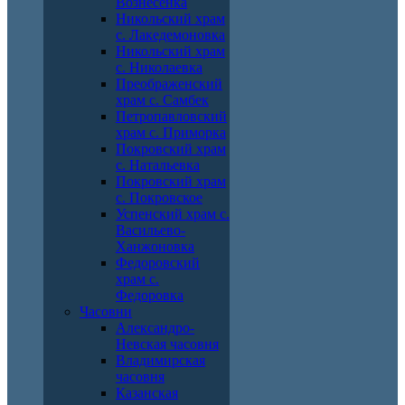
Вознесенка
Никольский храм
с. Лакедемоновка
Никольский храм
с. Николаевка
Преображенский
храм с. Самбек
Петропавловский
храм с. Приморка
Покровский храм
с. Натальевка
Покровский храм
с. Покровское
Успенский храм с.
Васильево-
Ханжоновка
Федоровский
храм с.
Федоровка
Часовни
Александро-
Невская часовня
Владимирская
часовня
Казанская