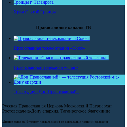
Храм Святой Троицы
Православные каналы ТВ
Православная телекомпания «Союз»
Православный телеканал «Спас»
Телестудия «Дон Православный»
Русская Православная Церковь Московский Патриархат
Ростовская-на-Дону епархия, Таганрогское благочиние
Мнение авторов Интернет-портала может не совпадать с позицией редакции