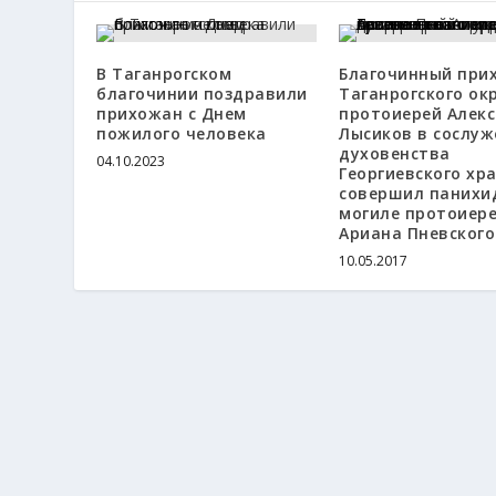
В Таганрогском
Благочинный при
благочинии поздравили
Таганрогского ок
прихожан с Днем
протоиерей Алекс
пожилого человека
Лысиков в сослуж
духовенства
04.10.2023
Георгиевского хр
совершил панихи
могиле протоиер
Ариана Пневского
10.05.2017