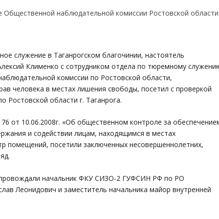
мное служение в Таганрогском благочинии, настоятель
 Алексий Клименко с сотрудником отдела по тюремному служени
наблюдательной комиссии по Ростовской области,
ав человека в местах лишения свободы, посетил с проверкой
о Ростовской области г. Таганрога.
76 от 10.06.2008г. «Об общественном контроле за обеспечение
ержания и содействии лицам, находящимся в местах
тр помещений, посетили заключенных несовершеннолетних,
яд.
провождали начальник ФКУ СИЗО-2 ГУФСИН РФ по РО
слав Леонидович и заместитель начальника майор внутренней