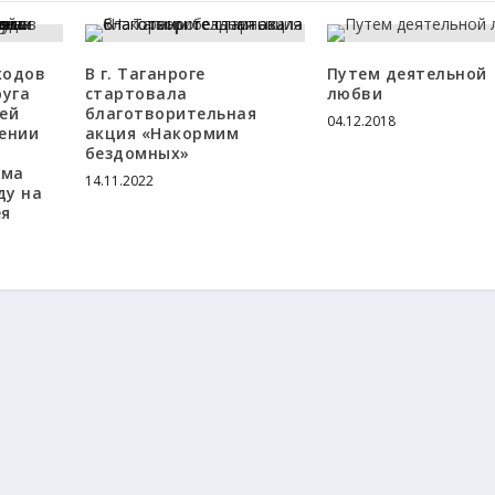
ходов
В г. Таганроге
Путем деятельной
руга
стартовала
любви
ей
благотворительная
04.12.2018
ении
акция «Накормим
бездомных»
ама
14.11.2022
ду на
ея