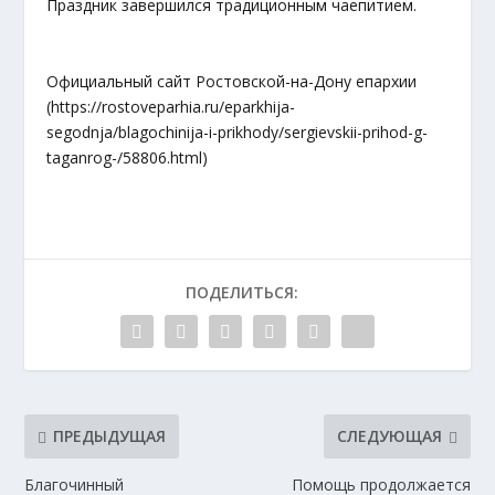
Праздник завершился традиционным чаепитием.
Официальный сайт Ростовской-на-Дону епархии
(https://rostoveparhia.ru/eparkhija-
segodnja/blagochinija-i-prikhody/sergievskii-prihod-g-
taganrog-/58806.html)
ПОДЕЛИТЬСЯ:
ПРЕДЫДУЩАЯ
СЛЕДУЮЩАЯ
Благочинный
Помощь продолжается