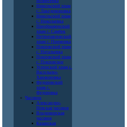
Вознесенка
Никольский храм
с. Лакедемоновка
Никольский храм
с. Николаевка
Преображенский
храм с. Самбек
Петропавловский
храм с. Приморка
Покровский храм
с. Натальевка
Покровский храм
с. Покровское
Успенский храм с.
Васильево-
Ханжоновка
Федоровский
храм с.
Федоровка
Часовни
Александро-
Невская часовня
Владимирская
часовня
Казанская