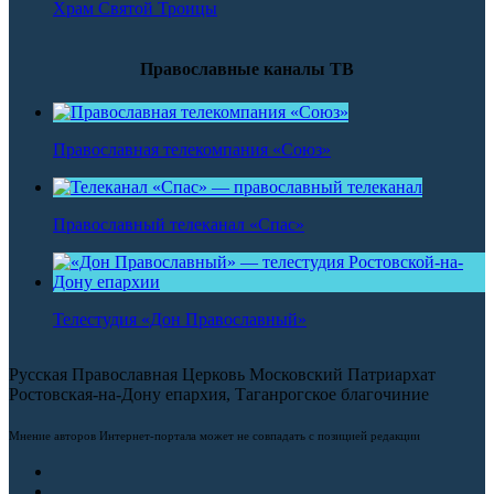
Храм Святой Троицы
Православные каналы ТВ
Православная телекомпания «Союз»
Православный телеканал «Спас»
Телестудия «Дон Православный»
Русская Православная Церковь Московский Патриархат
Ростовская-на-Дону епархия, Таганрогское благочиние
Мнение авторов Интернет-портала может не совпадать с позицией редакции