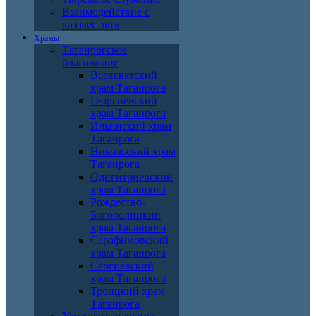
Взаимодействие с
казачеством
Храмы
Таганрогское
благочиние
Всехсвятский
храм Таганрога
Георгиевский
храм Таганрога
Ильинский храм
Таганрога
Никольский храм
Таганрога
Одигитриевский
храм Таганрога
Рождество-
Богородицкий
храм Таганрога
Серафимовский
храм Таганрога
Сергиевский
храм Таганрога
Троицкий храм
Таганрога