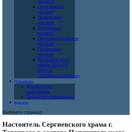
часовня
Георгиевская
часовня
Никольская
часовня
Павловская
часовня
Пантелеимоновская
часовня
Покровская
часовня
Часовня в честь
иконы Божией
Матери
«Скоропослушница»
Духовенство
Духовенство
благочиния
Почившие священники
Контакты
Выберите страницу
Настоятель Сергиевского храма г.