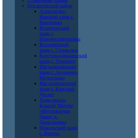
Утраченные храмы
Неклиновский район
Александро-
Невский храм с.
Вареновка
Вознесенский
храм с.
Новобессергеневка
Всехсвятский
храм с. Синявское
Крестовоздвиженский
храм с. Троицкое
Магдалининский
храм с. Андреево-
Мелентьево
Магдалининский
храм с. Красный
Десант
Храм иконы
Божией Матери
«Неупиваемая
Чаша» х.
Дарагановка
Никольский храм
с. Весело-