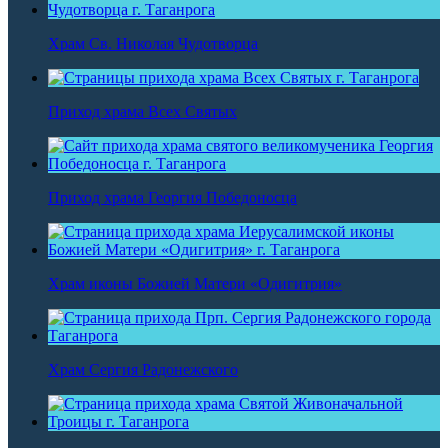
Храм Св. Николая Чудотворца
Приход храма Всех Святых
Приход храма Георгия Победоносца
Храм иконы Божией Матери «Одигитрия»
Храм Сергия Радонежского