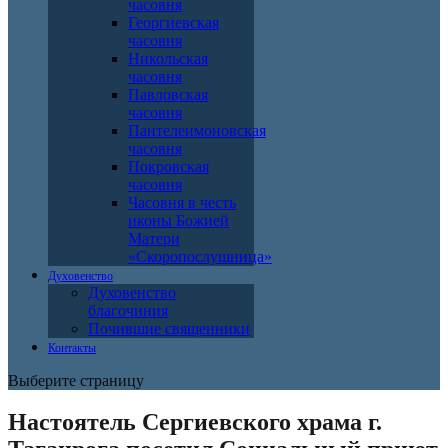
часовня
Георгиевская
часовня
Никольская
часовня
Павловская
часовня
Пантелеимоновская
часовня
Покровская
часовня
Часовня в честь
иконы Божией
Матери
«Скоропослушница»
Духовенство
Духовенство
благочиния
Почившие священники
Контакты
Выберите страницу
Настоятель Сергиевского храма г.