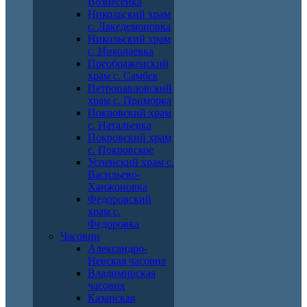
Вознесенка
Никольский храм
с. Лакедемоновка
Никольский храм
с. Николаевка
Преображенский
храм с. Самбек
Петропавловский
храм с. Приморка
Покровский храм
с. Натальевка
Покровский храм
с. Покровское
Успенский храм с.
Васильево-
Ханжоновка
Федоровский
храм с.
Федоровка
Часовни
Александро-
Невская часовня
Владимирская
часовня
Казанская