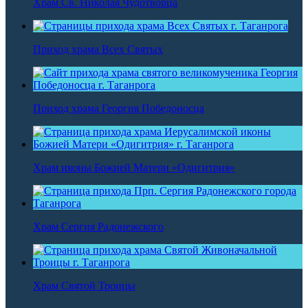
Храм Св. Николая Чудотворца
Приход храма Всех Святых
Приход храма Георгия Победоносца
Храм иконы Божией Матери «Одигитрия»
Храм Сергия Радонежского
Храм Святой Троицы