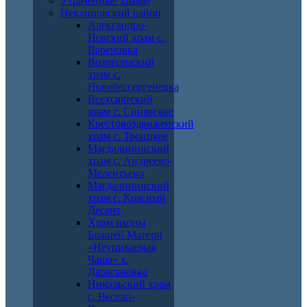
Утраченные храмы
Неклиновский район
Александро-
Невский храм с.
Вареновка
Вознесенский
храм с.
Новобессергеневка
Всехсвятский
храм с. Синявское
Крестовоздвиженский
храм с. Троицкое
Магдалининский
храм с. Андреево-
Мелентьево
Магдалининский
храм с. Красный
Десант
Храм иконы
Божией Матери
«Неупиваемая
Чаша» х.
Дарагановка
Никольский храм
с. Весело-