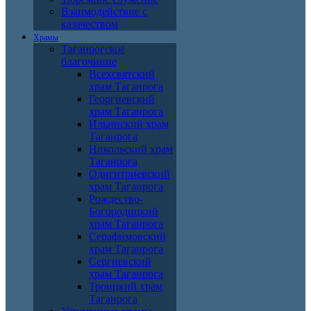
Взаимодействие с
казачеством
Храмы
Таганрогское
благочиние
Всехсвятский
храм Таганрога
Георгиевский
храм Таганрога
Ильинский храм
Таганрога
Никольский храм
Таганрога
Одигитриевский
храм Таганрога
Рождество-
Богородицкий
храм Таганрога
Серафимовский
храм Таганрога
Сергиевский
храм Таганрога
Троицкий храм
Таганрога