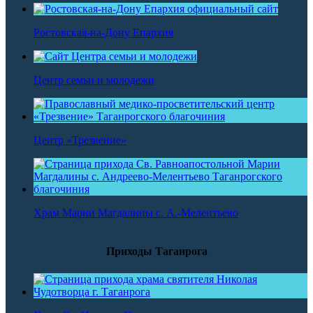
Ростовская-на-Дону Епархия
Центр семьи и молодежи
Центр «Трезвение»
Храм Марии Магдалины с. А.-Мелентьево
Приходы Таганрога