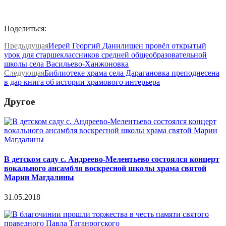
Поделиться:
Предыдущая
Иерей Георгий Данилишен провёл открытый
урок для старшеклассников средней общеобразовательной
школы села Васильево-Ханжоновка
Следующая
Библиотеке храма села Дарагановка преподнесена
в дар книга об истории храмового интерьера
Другое
В детском саду с. Андреево-Мелентьево состоялся концерт
вокального ансамбля воскресной школы храма святой
Марии Магдалины
31.05.2018