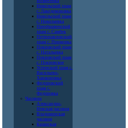
Вознесенка
Никольский храм
с. Лакедемоновка
Никольский храм
с. Николаевка
Преображенский
храм с. Самбек
Петропавловский
храм с. Приморка
Покровский храм
с. Натальевка
Покровский храм
с. Покровское
Успенский храм с.
Васильево-
Ханжоновка
Федоровский
храм с.
Федоровка
Часовни
Александро-
Невская часовня
Владимирская
часовня
Казанская