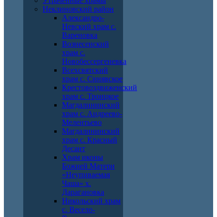
Утраченные храмы
Неклиновский район
Александро-
Невский храм с.
Вареновка
Вознесенский
храм с.
Новобессергеневка
Всехсвятский
храм с. Синявское
Крестовоздвиженский
храм с. Троицкое
Магдалининский
храм с. Андреево-
Мелентьево
Магдалининский
храм с. Красный
Десант
Храм иконы
Божией Матери
«Неупиваемая
Чаша» х.
Дарагановка
Никольский храм
с. Весело-