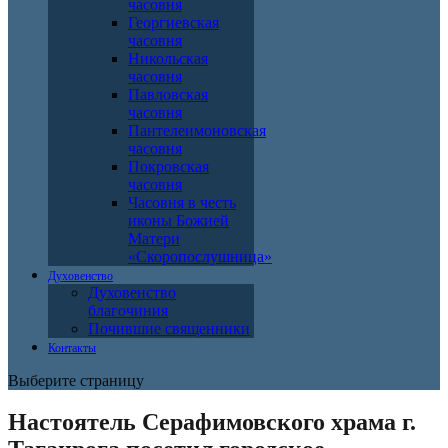
часовня
Георгиевская
часовня
Никольская
часовня
Павловская
часовня
Пантелеимоновская
часовня
Покровская
часовня
Часовня в честь
иконы Божией
Матери
«Скоропослушница»
Духовенство
Духовенство
благочиния
Почившие священники
Контакты
Выберите страницу
Настоятель Серафимовского храма г.