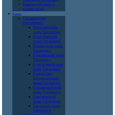
Взаимодействие с
казачеством
Храмы
Таганрогское
благочиние
Всехсвятский
храм Таганрога
Георгиевский
храм Таганрога
Ильинский храм
Таганрога
Никольский храм
Таганрога
Одигитриевский
храм Таганрога
Рождество-
Богородицкий
храм Таганрога
Серафимовский
храм Таганрога
Сергиевский
храм Таганрога
Троицкий храм
Таганрога