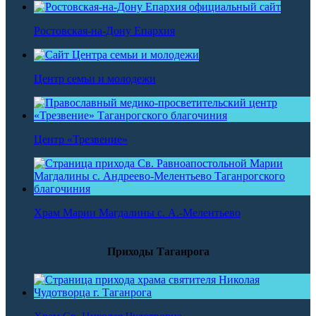
Ростовская-на-Дону Епархия
Центр семьи и молодежи
Центр «Трезвение»
Храм Марии Магдалины с. А.-Мелентьево
Приходы Таганрога