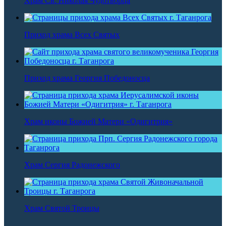
Храм Св. Николая Чудотворца
Приход храма Всех Святых
Приход храма Георгия Победоносца
Храм иконы Божией Матери «Одигитрия»
Храм Сергия Радонежского
Храм Святой Троицы